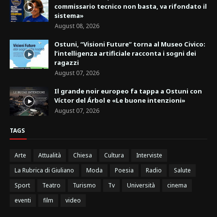
commissario tecnico non basta, va rifondato il
sistema»
August 08, 2026
Ostuni, “Visioni Future” torna al Museo Civico:
l’intelligenza artificiale racconta i sogni dei
ragazzi
August 07, 2026
Il grande noir europeo fa tappa a Ostuni con
Víctor del Árbol e «Le buone intenzioni»
August 07, 2026
TAGS
Arte
Attualità
Chiesa
Cultura
Interviste
La Rubrica di Giuliano
Moda
Poesia
Radio
Salute
Sport
Teatro
Turismo
Tv
Università
cinema
eventi
film
video