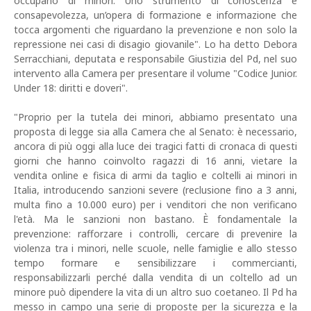
occupano di minori. Uno strumento di conoscenza e
consapevolezza, un’opera di formazione e informazione che
tocca argomenti che riguardano la prevenzione e non solo la
repressione nei casi di disagio giovanile". Lo ha detto Debora
Serracchiani, deputata e responsabile Giustizia del Pd, nel suo
intervento alla Camera per presentare il volume "Codice Junior.
Under 18: diritti e doveri".
"Proprio per la tutela dei minori, abbiamo presentato una
proposta di legge sia alla Camera che al Senato: è necessario,
ancora di più oggi alla luce dei tragici fatti di cronaca di questi
giorni che hanno coinvolto ragazzi di 16 anni, vietare la
vendita online e fisica di armi da taglio e coltelli ai minori in
Italia, introducendo sanzioni severe (reclusione fino a 3 anni,
multa fino a 10.000 euro) per i venditori che non verificano
l'età. Ma le sanzioni non bastano. È fondamentale la
prevenzione: rafforzare i controlli, cercare di prevenire la
violenza tra i minori, nelle scuole, nelle famiglie e allo stesso
tempo formare e sensibilizzare i commercianti,
responsabilizzarli perché dalla vendita di un coltello ad un
minore può dipendere la vita di un altro suo coetaneo. Il Pd ha
messo in campo una serie di proposte per la sicurezza e la