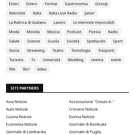
Esteri
Estero
Format
Gastronomia
Gossip
Interviste
Italia
Italia Love Radio
Junior
La Rubrica di Giuliano
Lavoro
Le interviste impossibili
Moda
Movida
Musica
Podcast
Poesia
Radio
Salute
Scienze
Scuola
Società
Spettacolo
Sport
Storia
Streaming
Teatro
Tecnologia
Trasporti
Turismo
Tv
Università
Wedding
cinema
eventi
film
libri
video
SITI PARTNERS
Asia Notizie
Associazione "Ostuni è.."
Auto Notizie
Crociere Notizie
Cucina Notizie
Donna Notizie
Economia Notizie
Giornale di Basilicata
Giornale di Lombardia
Giornale di Puglia