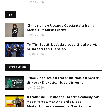
July 29, 2026
TV
'Il mio nome è Riccardo Cocciante' a Ischia
Global Film Music Festival
July 18, 2026
Tv, 'Tim Battiti Live': da giovedì 2 luglio al via in
prima serata su Canale 5
July 02, 2026
STREAMING
Prime Video svela il trailer ufficiale e il poster
di 'Novak Djokovic: il lupo d'inverno'
July 15, 2026
Il trailer de 'Il Malloppo': la crime comedy con
Mago Forest, Max Angioni e Diego
Abatantuono al cinema dal 3 settembre