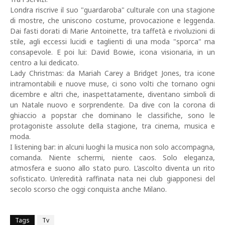
Londra riscrive il suo "guardaroba" culturale con una stagione
di mostre, che uniscono costume, provocazione e leggenda.
Dai fasti dorati di Marie Antoinette, tra taffetà e rivoluzioni di
stile, agli eccessi lucidi e taglienti di una moda "sporca" ma
consapevole. E poi lui: David Bowie, icona visionaria, in un
centro a lui dedicato.
Lady Christmas: da Mariah Carey a Bridget Jones, tra icone
intramontabili e nuove muse, ci sono volti che tornano ogni
dicembre e altri che, inaspettatamente, diventano simboli di
un Natale nuovo e sorprendente. Da dive con la corona di
ghiaccio a popstar che dominano le classifiche, sono le
protagoniste assolute della stagione, tra cinema, musica e
moda.
I listening bar: in alcuni luoghi la musica non solo accompagna,
comanda. Niente schermi, niente caos. Solo eleganza,
atmosfera e suono allo stato puro. L’ascolto diventa un rito
sofisticato. Un’eredità raffinata nata nei club giapponesi del
secolo scorso che oggi conquista anche Milano.
Tags
Tv