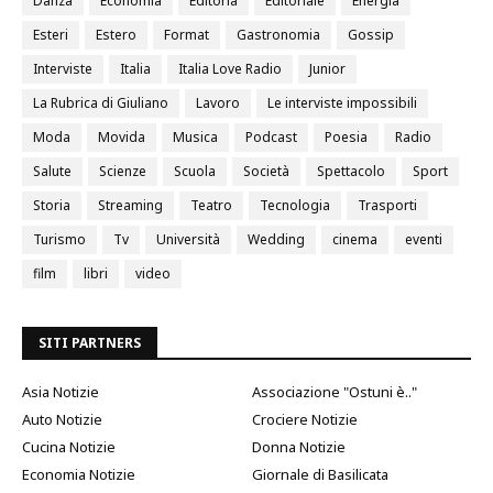
Danza
Economia
Editoria
Editoriale
Energia
Esteri
Estero
Format
Gastronomia
Gossip
Interviste
Italia
Italia Love Radio
Junior
La Rubrica di Giuliano
Lavoro
Le interviste impossibili
Moda
Movida
Musica
Podcast
Poesia
Radio
Salute
Scienze
Scuola
Società
Spettacolo
Sport
Storia
Streaming
Teatro
Tecnologia
Trasporti
Turismo
Tv
Università
Wedding
cinema
eventi
film
libri
video
SITI PARTNERS
Asia Notizie
Associazione "Ostuni è.."
Auto Notizie
Crociere Notizie
Cucina Notizie
Donna Notizie
Economia Notizie
Giornale di Basilicata