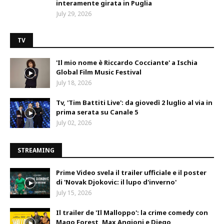
interamente girata in Puglia
July 29, 2026
TV
'Il mio nome è Riccardo Cocciante' a Ischia
Global Film Music Festival
July 18, 2026
Tv, 'Tim Battiti Live': da giovedì 2 luglio al via in
prima serata su Canale 5
July 02, 2026
STREAMING
Prime Video svela il trailer ufficiale e il poster
di 'Novak Djokovic: il lupo d'inverno'
July 15, 2026
Il trailer de 'Il Malloppo': la crime comedy con
Mago Forest, Max Angioni e Diego