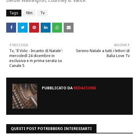
Denzel Washington, Courtney B. Vance.
Tags
film
Tv
VECCHIA
NUOVA
Tv, 'Il Volo - Incanto di Natale':
Sereno Natale a tutti i lettori di
mercoledì 24 dicembre in
Italia Love Tv
esclusiva e in prima serata su
Canale 5
PUBBLICATO DA
REDAZIONE
QUESTI POST POTREBBERO INTERESSARTI