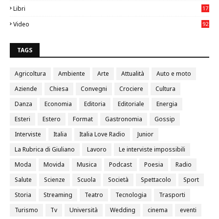
0
Libri
17
4
Video
92
0
TAGS
Agricoltura
Ambiente
Arte
Attualità
Auto e moto
Aziende
Chiesa
Convegni
Crociere
Cultura
Danza
Economia
Editoria
Editoriale
Energia
Esteri
Estero
Format
Gastronomia
Gossip
Interviste
Italia
Italia Love Radio
Junior
La Rubrica di Giuliano
Lavoro
Le interviste impossibili
Moda
Movida
Musica
Podcast
Poesia
Radio
Salute
Scienze
Scuola
Società
Spettacolo
Sport
Storia
Streaming
Teatro
Tecnologia
Trasporti
Turismo
Tv
Università
Wedding
cinema
eventi