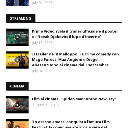
July 02, 2026
STREAMING
Prime Video svela il trailer ufficiale e il poster
di 'Novak Djokovic: il lupo d'inverno'
July 15, 2026
Il trailer de 'Il Malloppo': la crime comedy con
Mago Forest, Max Angioni e Diego
Abatantuono al cinema dal 3 settembre
July 04, 2026
CINEMA
Film al cinema, 'Spider-Man: Brand New Day'
August 01, 2026
'In eterno amore' conquista l'Amura Film
Festival: la commovente storia vera del