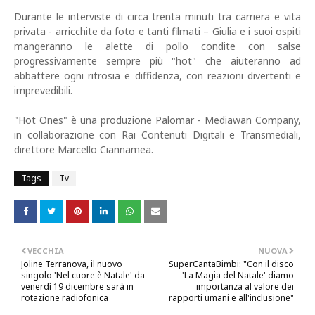
Durante le interviste di circa trenta minuti tra carriera e vita
privata - arricchite da foto e tanti filmati – Giulia e i suoi ospiti
mangeranno le alette di pollo condite con salse
progressivamente sempre più "hot" che aiuteranno ad
abbattere ogni ritrosia e diffidenza, con reazioni divertenti e
imprevedibili.
"Hot Ones" è una produzione Palomar - Mediawan Company,
in collaborazione con Rai Contenuti Digitali e Transmediali,
direttore Marcello Ciannamea.
Tags
Tv
VECCHIA
NUOVA
Joline Terranova, il nuovo
SuperCantaBimbi: "Con il disco
singolo 'Nel cuore è Natale' da
'La Magia del Natale' diamo
venerdì 19 dicembre sarà in
importanza al valore dei
rotazione radiofonica
rapporti umani e all'inclusione"