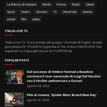
La Rubrica di Giuliano
Moda
Poesia
Radio
Salute
Sport
Teatro
Turismo
Tv
Università
cinema
eventi
film
video
ITALIA LOVE TV
"Italia Love Tv" è una testata del gruppo "Giornale di Puglia", testata
giornalistica N° 1314/2010 registrata al Trib. Di Bari il 06/05/2010. Sito
registrato su Copyright House ID n°329155544.
POPULAR POSTS
Dal successo di Ombre Festival a Baselice:
continua il tour nazionale di Luigi Del Vecchio
con il thriller ambientato a Ostuni
agosto 04, 2026
Film al cinema, 'Spider-Man: Brand New Day'
agosto 01, 2026