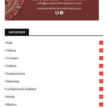
CATEGORIE
Arte
22
7
Chiesa
28
7
Crociere
55
Cultura
18
7
Gastronomia
21
8
Interviste
78
La Rubrica Di Giuliano
17
6
Moda
99
Musica
10