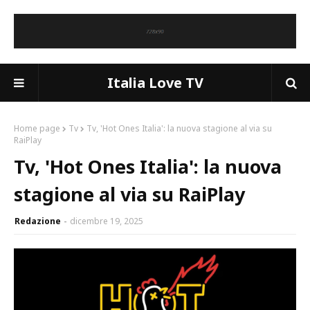
Italia Love TV
Home page
Tv
Tv, 'Hot Ones Italia': la nuova stagione al via su
RaiPlay
Tv, 'Hot Ones Italia': la nuova
stagione al via su RaiPlay
Redazione
dicembre 19, 2025