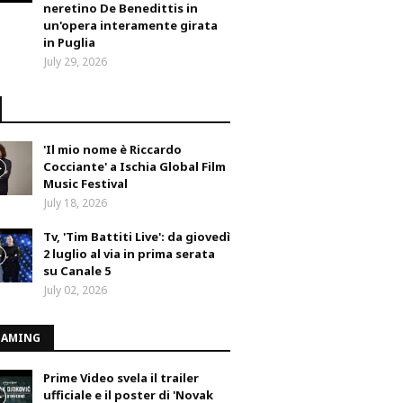
neretino De Benedittis in
un'opera interamente girata
in Puglia
July 29, 2026
'Il mio nome è Riccardo
Cocciante' a Ischia Global Film
Music Festival
July 18, 2026
Tv, 'Tim Battiti Live': da giovedì
2 luglio al via in prima serata
su Canale 5
July 02, 2026
EAMING
Prime Video svela il trailer
ufficiale e il poster di 'Novak