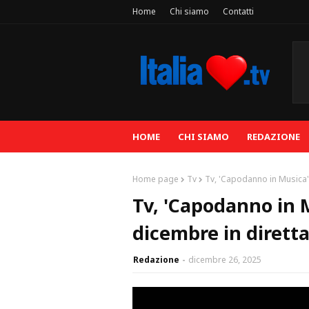
Home
Chi siamo
Contatti
HOME
CHI SIAMO
REDAZIONE
Home page
Tv
Tv, 'Capodanno in Musica':
Tv, 'Capodanno in 
dicembre in diretta
Redazione
dicembre 26, 2025