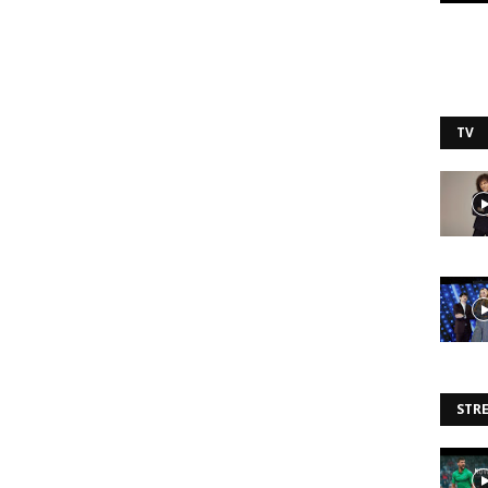
TV
STR