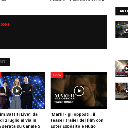
ARTI
ZIONE
RTI
BLOG
Tim Battiti Live': da
'Marfil - gli opposti', il
ì 2 luglio al via in
teaser trailer del film con
 serata su Canale 5
Ester Expósito e Hugo