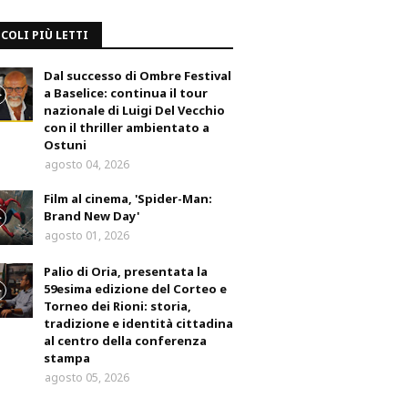
COLI PIÙ LETTI
Dal successo di Ombre Festival
a Baselice: continua il tour
nazionale di Luigi Del Vecchio
con il thriller ambientato a
Ostuni
agosto 04, 2026
Film al cinema, 'Spider-Man:
Brand New Day'
agosto 01, 2026
Palio di Oria, presentata la
59esima edizione del Corteo e
Torneo dei Rioni: storia,
tradizione e identità cittadina
al centro della conferenza
stampa
agosto 05, 2026