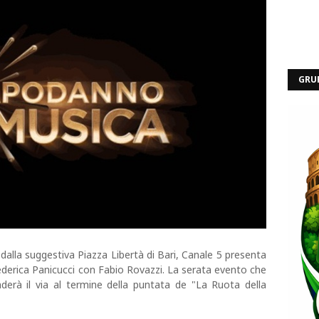
GRU
dalla suggestiva Piazza Libertà di Bari, Canale 5 presenta
erica Panicucci con Fabio Rovazzi. La serata evento che
nderà il via al termine della puntata de "La Ruota della