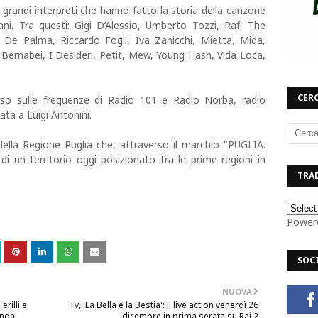
 grandi interpreti che hanno fatto la storia della canzone
vani. Tra questi: Gigi D’Alessio, Umberto Tozzi, Raf, The
De Palma, Riccardo Fogli, Iva Zanicchi, Mietta, Mida,
 Bernabei, I Desideri, Petit, Mew, Young Hash, Vida Loca,
CERC
so sulle frequenze di Radio 101 e Radio Norba, radio
ata a Luigi Antonini.
della Regione Puglia che, attraverso il marchio "PUGLIA.
e di un territorio oggi posizionato tra le prime regioni in
TRAD
Power
SOC
NUOVA
erilli e
Tv, 'La Bella e la Bestia': il live action venerdì 26
onda
dicembre in prima serata su Rai 2