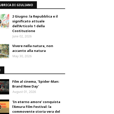
UBRICA DI GIULIANO
2 Giugno: la Repubblica e il
significato attuale
dell’Articolo 1 della
Costituzione
June 02, 2026
Vivere nella natura, non
accanto alla natura
May 30, 2026
M
Film al cinema, 'Spider-Man:
Brand New Day'
August 01, 2026
'In eterno amore' conquista
l'Amura Film Festival: la
commovente storia vera del