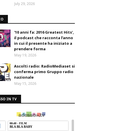
July 29, 2026
IO
'10 anni fa: 2016 Greatest Hits',
il podcast che racconta l’anno
in cui il presente ha iniziato a
prendere forma
May 19, 2026
Ascolti radio: RadioMediaset si
conferma primo Gruppo radio
nazionale
May 15, 2026
SO IN TV