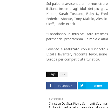
Sul palco si avvicenderanno musicisti e
italiana insieme agli idoli dei più gio
Kolors, Sarah Toscano, Baby K, Fred 
Federica Abbate, Tony Maiello, Alessio
Cioffi, Eddie Brock.
"Capodanno in musica" sarà trasmes
partner del programma. La regia è affid
L’evento è realizzato con il supporto 
L’Italia levante", racconta l’evoluzion
Europa per competitività turistica.
Tags
Tv
Facebook
Twitter
VECCHIA
Christian De Sica, Pietro Sermonti, Sabrina F
Ambra Angiolini nella nuova clip della sec