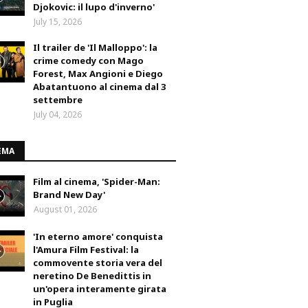
Djokovic: il lupo d'inverno'
July 15, 2026
Il trailer de 'Il Malloppo': la
crime comedy con Mago
Forest, Max Angioni e Diego
Abatantuono al cinema dal 3
settembre
July 04, 2026
EMA
Film al cinema, 'Spider-Man:
Brand New Day'
August 01, 2026
'In eterno amore' conquista
l'Amura Film Festival: la
commovente storia vera del
neretino De Benedittis in
un'opera interamente girata
in Puglia