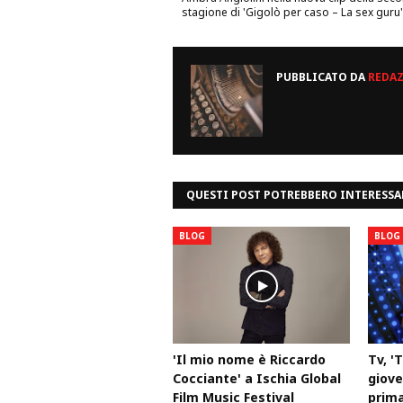
stagione di 'Gigolò per caso – La sex guru'
PUBBLICATO DA
REDA
QUESTI POST POTREBBERO INTERESSA
BLOG
BLOG
'Il mio nome è Riccardo
Tv, '
Cocciante' a Ischia Global
gioved
Film Music Festival
prima