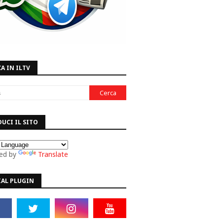
A IN ILTV
UCI IL SITO
ed by
Translate
IAL PLUGIN