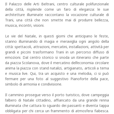
Il Palazzo delle Arti Beltrani, centro culturale polifunzionale
della città, risplende come un faro di eleganza: le sue
architetture illuminate raccontano la vocazione culturale di
Trani, una città che non smette mai di produrre bellezza,
musica, incontri, visioni.
Le vie del Natale, in questi giorni che anticipano le feste,
stanno illuminando di magia e meraviglia ogni angolo della
città: spettacoli, attrazioni, mercatini, installazioni, attività per
grandi e piccini trasformano Trani in un percorso diffuso di
emozioni. Dal centro storico si snoda un itinerario che parte
da piazza Scolanova, dove il mercatino dell’economia circolare
anima la piazza con stand natalizi, artigianato, articoli a tema
e musica live. Qui, tra un acquisto e una melodia, ci si può
fermare per una foto al suggestivo Pianoforte della pace,
simbolo di armonia e condivisione.
Il cammino prosegue verso il porto turistico, dove campeggia
l’albero di Natale cittadino, affiancato da una grande renna
illuminata che cattura lo sguardo dei passanti e diventa tappa
obbligata per chi cerca un frammento di atmosfera fiabesca.