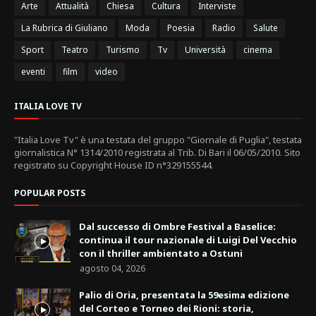
Arte
Attualità
Chiesa
Cultura
Interviste
La Rubrica di Giuliano
Moda
Poesia
Radio
Salute
Sport
Teatro
Turismo
Tv
Università
cinema
eventi
film
video
ITALIA LOVE TV
"Italia Love Tv" è una testata del gruppo "Giornale di Puglia", testata
giornalistica N° 1314/2010 registrata al Trib. Di Bari il 06/05/2010. Sito
registrato su Copyright House ID n°329155544.
POPULAR POSTS
Dal successo di Ombre Festival a Baselice:
continua il tour nazionale di Luigi Del Vecchio
con il thriller ambientato a Ostuni
agosto 04, 2026
Palio di Oria, presentata la 59esima edizione
del Corteo e Torneo dei Rioni: storia,