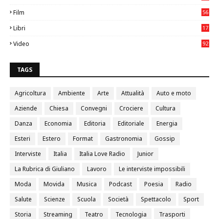
05
Film
56
0
Libri
17
4
Video
92
0
TAGS
Agricoltura
Ambiente
Arte
Attualità
Auto e moto
Aziende
Chiesa
Convegni
Crociere
Cultura
Danza
Economia
Editoria
Editoriale
Energia
Esteri
Estero
Format
Gastronomia
Gossip
Interviste
Italia
Italia Love Radio
Junior
La Rubrica di Giuliano
Lavoro
Le interviste impossibili
Moda
Movida
Musica
Podcast
Poesia
Radio
Salute
Scienze
Scuola
Società
Spettacolo
Sport
Storia
Streaming
Teatro
Tecnologia
Trasporti