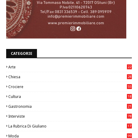
CATEGORIE
Arte
22
7
Chiesa
28
7
Crociere
55
Cultura
18
7
Gastronomia
21
8
Interviste
78
La Rubrica Di Giuliano
17
6
Moda
99