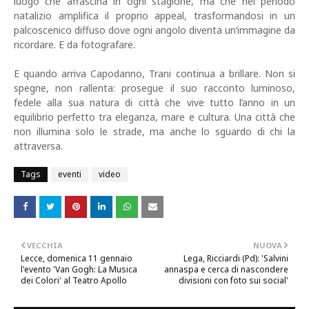
luogo che affascina in ogni stagione, ma che nel periodo
natalizio amplifica il proprio appeal, trasformandosi in un
palcoscenico diffuso dove ogni angolo diventa un’immagine da
ricordare. E da fotografare.
E quando arriva Capodanno, Trani continua a brillare. Non si
spegne, non rallenta: prosegue il suo racconto luminoso,
fedele alla sua natura di città che vive tutto l’anno in un
equilibrio perfetto tra eleganza, mare e cultura. Una città che
non illumina solo le strade, ma anche lo sguardo di chi la
attraversa.
Tags
eventi
video
VECCHIA
NUOVA
Lecce, domenica 11 gennaio
Lega, Ricciardi (Pd): 'Salvini
l'evento 'Van Gogh: La Musica
annaspa e cerca di nascondere
dei Colori' al Teatro Apollo
divisioni con foto sui social'