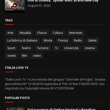
Film al cinema, 'Spider-Man: Brand New Day'
August 01, 2026
TAGS
Arte
Attualità
Chiesa
Cultura
Interviste
La Rubrica di Giuliano
Moda
Poesia
Radio
Salute
Sport
Teatro
Turismo
Tv
Università
cinema
eventi
film
video
ITALIA LOVE TV
"Italia Love Tv" è una testata del gruppo "Giornale di Puglia", testata
giornalistica N° 1314/2010 registrata al Trib. Di Bari il 06/05/2010. Sito
registrato su Copyright House ID n°329155544.
POPULAR POSTS
Dal successo di Ombre Festival a Baselice: