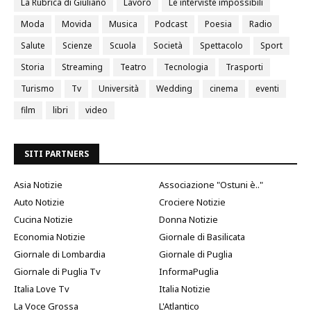
La Rubrica di Giuliano
Lavoro
Le interviste impossibili
Moda
Movida
Musica
Podcast
Poesia
Radio
Salute
Scienze
Scuola
Società
Spettacolo
Sport
Storia
Streaming
Teatro
Tecnologia
Trasporti
Turismo
Tv
Università
Wedding
cinema
eventi
film
libri
video
SITI PARTNERS
Asia Notizie
Associazione "Ostuni è.."
Auto Notizie
Crociere Notizie
Cucina Notizie
Donna Notizie
Economia Notizie
Giornale di Basilicata
Giornale di Lombardia
Giornale di Puglia
Giornale di Puglia Tv
InformaPuglia
Italia Love Tv
Italia Notizie
La Voce Grossa
L'Atlantico