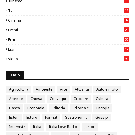
Turismo
15
2
Tv
17
75
Cinema
37
3
Eventi
20
05
Film
56
0
Libri
17
4
Video
92
0
TAGS
Agricoltura
Ambiente
Arte
Attualità
Auto e moto
Aziende
Chiesa
Convegni
Crociere
Cultura
Danza
Economia
Editoria
Editoriale
Energia
Esteri
Estero
Format
Gastronomia
Gossip
Interviste
Italia
Italia Love Radio
Junior