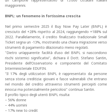
un campione rappresentativo di 15.000 cittadini italiani
maggiorenni.
BNPL: un fenomeno in fortissima crescita
Nel primo semestre 2025 il Buy Now Pay Later (BNPL) è
cresciuto del +28% rispetto al 2024, raggiungendo +188% sul
2022. Parallelamente, il credito finalizzato tradizionale Small
Ticket segna un -13%, mostrando una chiara migrazione verso
strumenti di pagamento dilazionato meno regolati.
"Dietro un’apparente facilità d’uso del BNPL si nascondono
rischi sistemici significativi", dichiara il Dott. Stefano Santin,
Presidente dell’Osservatorio e componente del Comitato
Interministeriale EDUFIN.
"Il 17% degli utilizzatori BNPL è rappresentato da persone
senza storia creditizia: giovani e fasce vulnerabili che entrano
nel mondo del credito attraverso strumenti percepiti come
innocui ma potenzialmente pericolosi" continua Santin.
Il profilo tipico degli utenti BNPL risulta:
– 56% donne
– 44% uomini
– 17% new to credit