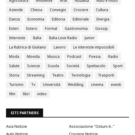
Agricoltura
Ambiente
Arte
Attualità
Auto e moto
Aziende
Chiesa
Convegni
Crociere
Cultura
Danza
Economia
Editoria
Editoriale
Energia
Esteri
Estero
Format
Gastronomia
Gossip
Interviste
Italia
Italia Love Radio
Junior
La Rubrica di Giuliano
Lavoro
Le interviste impossibili
Moda
Movida
Musica
Podcast
Poesia
Radio
Salute
Scienze
Scuola
Società
Spettacolo
Sport
Storia
Streaming
Teatro
Tecnologia
Trasporti
Turismo
Tv
Università
Wedding
cinema
eventi
film
libri
video
SITI PARTNERS
Asia Notizie
Associazione "Ostuni è.."
Auto Notizie
Crociere Notizie