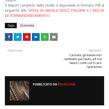
Debito.
Il Report completo dello studio è disponibile in formato Pdf al
seguente link:
SPESE DI NATALE DEGLI ITALIANI E I RISCHI
DI SOVRAINDEBITAMENTO
Tags
Economia
VECCHIA
NUOVA
Carovita: gli italiani non
cambiano più l’auto, ed ora
fanno i conti con il caro
riparazioni
PUBBLICATO DA
REDAZIONE