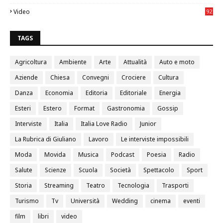
4
Video
92
0
TAGS
Agricoltura
Ambiente
Arte
Attualità
Auto e moto
Aziende
Chiesa
Convegni
Crociere
Cultura
Danza
Economia
Editoria
Editoriale
Energia
Esteri
Estero
Format
Gastronomia
Gossip
Interviste
Italia
Italia Love Radio
Junior
La Rubrica di Giuliano
Lavoro
Le interviste impossibili
Moda
Movida
Musica
Podcast
Poesia
Radio
Salute
Scienze
Scuola
Società
Spettacolo
Sport
Storia
Streaming
Teatro
Tecnologia
Trasporti
Turismo
Tv
Università
Wedding
cinema
eventi
film
libri
video