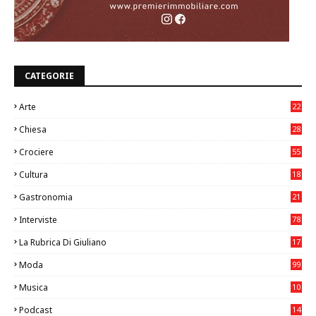
CATEGORIE
Arte
22
7
Chiesa
28
7
Crociere
55
Cultura
18
7
Gastronomia
21
8
Interviste
78
La Rubrica Di Giuliano
17
6
Moda
99
Musica
10
26
Podcast
14