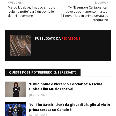
VECCHIA
NUOVA
Marco Ligabue, il nuovo singolo
Tv, 'È sempre Cartabianca':
'L’ultima notte' sarà disponibile
nuovo appuntamento martedì
dal 14 novembre
11 novembre in prima serata su
Retequattro
PUBBLICATO DA
REDAZIONE
QUESTI POST POTREBBERO INTERESSARTI
'Il mio nome è Riccardo Cocciante' a Ischia
Global Film Music Festival
July 18, 2026
Tv, 'Tim Battiti Live': da giovedì 2 luglio al via in
prima serata su Canale 5
July 02, 2026