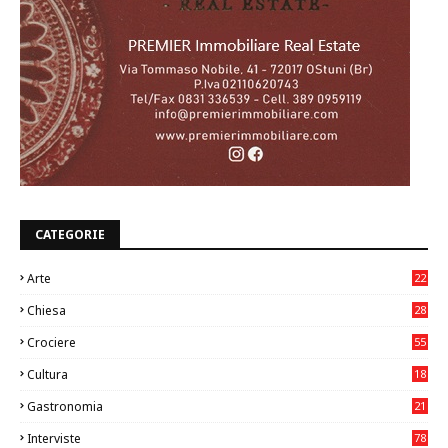
CATEGORIE
Arte
22
7
Chiesa
28
7
Crociere
55
Cultura
18
7
Gastronomia
21
8
Interviste
78