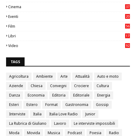
75
Cinema
37
3
Eventi
20
05
Film
56
0
Libri
17
4
Video
92
0
TAGS
Agricoltura
Ambiente
Arte
Attualità
Auto e moto
Aziende
Chiesa
Convegni
Crociere
Cultura
Danza
Economia
Editoria
Editoriale
Energia
Esteri
Estero
Format
Gastronomia
Gossip
Interviste
Italia
Italia Love Radio
Junior
La Rubrica di Giuliano
Lavoro
Le interviste impossibili
Moda
Movida
Musica
Podcast
Poesia
Radio