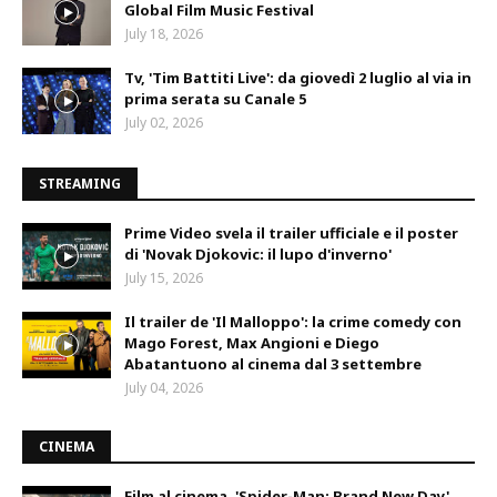
Global Film Music Festival
July 18, 2026
Tv, 'Tim Battiti Live': da giovedì 2 luglio al via in
prima serata su Canale 5
July 02, 2026
STREAMING
Prime Video svela il trailer ufficiale e il poster
di 'Novak Djokovic: il lupo d'inverno'
July 15, 2026
Il trailer de 'Il Malloppo': la crime comedy con
Mago Forest, Max Angioni e Diego
Abatantuono al cinema dal 3 settembre
July 04, 2026
CINEMA
Film al cinema, 'Spider-Man: Brand New Day'