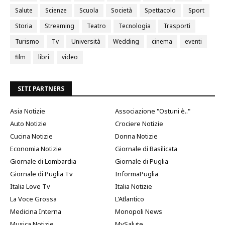
Salute
Scienze
Scuola
Società
Spettacolo
Sport
Storia
Streaming
Teatro
Tecnologia
Trasporti
Turismo
Tv
Università
Wedding
cinema
eventi
film
libri
video
SITI PARTNERS
Asia Notizie
Associazione "Ostuni è.."
Auto Notizie
Crociere Notizie
Cucina Notizie
Donna Notizie
Economia Notizie
Giornale di Basilicata
Giornale di Lombardia
Giornale di Puglia
Giornale di Puglia Tv
InformaPuglia
Italia Love Tv
Italia Notizie
La Voce Grossa
L'Atlantico
Medicina Interna
Monopoli News
Musica Notizie
MySalute