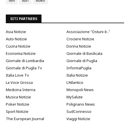
film
libri
video
SITI PARTNERS
Asia Notizie
Associazione "Ostuni è.."
Auto Notizie
Crociere Notizie
Cucina Notizie
Donna Notizie
Economia Notizie
Giornale di Basilicata
Giornale di Lombardia
Giornale di Puglia
Giornale di Puglia Tv
InformaPuglia
Italia Love Tv
Italia Notizie
La Voce Grossa
L'Atlantico
Medicina Interna
Monopoli News
Musica Notizie
MySalute
Poker Notizie
Polignano News
Sport Notizie
SudConnesso
The European Journal
Viaggi Notizie