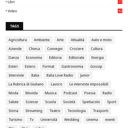
Libri
17
4
Video
92
0
TAGS
Agricoltura
Ambiente
Arte
Attualità
Auto e moto
Aziende
Chiesa
Convegni
Crociere
Cultura
Danza
Economia
Editoria
Editoriale
Energia
Esteri
Estero
Format
Gastronomia
Gossip
Interviste
Italia
Italia Love Radio
Junior
La Rubrica di Giuliano
Lavoro
Le interviste impossibili
Moda
Movida
Musica
Podcast
Poesia
Radio
Salute
Scienze
Scuola
Società
Spettacolo
Sport
Storia
Streaming
Teatro
Tecnologia
Trasporti
Turismo
Tv
Università
Wedding
cinema
eventi