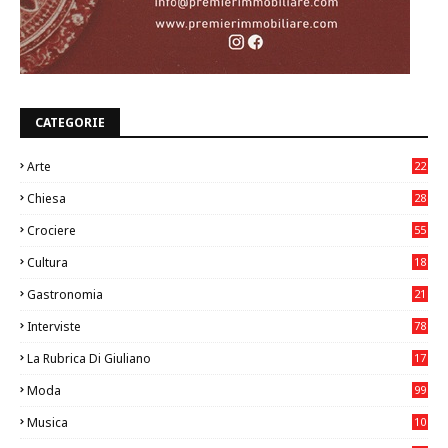
CATEGORIE
Arte
22
7
Chiesa
28
7
Crociere
55
Cultura
18
7
Gastronomia
21
8
Interviste
78
La Rubrica Di Giuliano
17
6
Moda
99
Musica
10
26