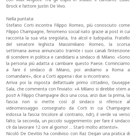
Brock e l’attore Justin De Vivo.
Nella puntata:
Stefano Corti incontra Filippo Romeo, più conosciuto come
Filippo Champagne, fenomeno social nato grazie ai post in cui
racconta la sua vita sregolata, tra alcol e ludopatia. Fratello
del senatore leghista Massimiliano Romeo, la scorsa
settimana aveva annunciato tramite i suoi canali l’intenzione
di scendere in politica e candidarsi a sindaco di Milano. «Sono
la persona più adatta a cambiare questo Paese. Cominciamo
a fare il sindaco di Milano, poi andiamo a Roma a
comandare», dice a Corti appena i due si incontrano.
Arriva poi la risposta dell’attuale primo cittadino, Giuseppe
Sala, che commenta con l’inviato: «A Milano si direbbe stem a
post! A Filippo Champagne dico una cosa, anzi due: la prima, la
fascia non si mette così (il sindaco si riferisce al
videomessaggio consegnato da Corti in cui Champagne
indossa la fascia tricolore al contrario, ndr), il verde va verso
l’alto; la seconda, un piccolo suggerimento: per fare il sindaco
c’è da lavorare 12 ore al giorno! … Starò molto attento!».
Nicolò De Devitiis ha condiviso con Raz Degan una pratica di