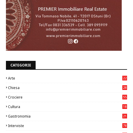
CATEGORIE
Arte
22
7
Chiesa
28
7
Crociere
55
Cultura
18
7
Gastronomia
21
8
Interviste
78