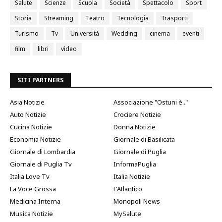
Salute
Scienze
Scuola
Società
Spettacolo
Sport
Storia
Streaming
Teatro
Tecnologia
Trasporti
Turismo
Tv
Università
Wedding
cinema
eventi
film
libri
video
SITI PARTNERS
Asia Notizie
Associazione "Ostuni è.."
Auto Notizie
Crociere Notizie
Cucina Notizie
Donna Notizie
Economia Notizie
Giornale di Basilicata
Giornale di Lombardia
Giornale di Puglia
Giornale di Puglia Tv
InformaPuglia
Italia Love Tv
Italia Notizie
La Voce Grossa
L'Atlantico
Medicina Interna
Monopoli News
Musica Notizie
MySalute