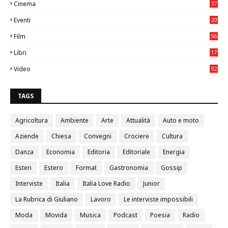
Cinema
37
3
Eventi
20
05
Film
56
0
Libri
17
4
Video
92
0
TAGS
Agricoltura
Ambiente
Arte
Attualità
Auto e moto
Aziende
Chiesa
Convegni
Crociere
Cultura
Danza
Economia
Editoria
Editoriale
Energia
Esteri
Estero
Format
Gastronomia
Gossip
Interviste
Italia
Italia Love Radio
Junior
La Rubrica di Giuliano
Lavoro
Le interviste impossibili
Moda
Movida
Musica
Podcast
Poesia
Radio