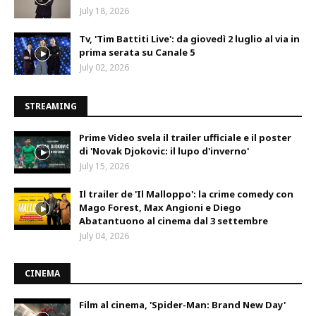
July 18, 2026
Tv, 'Tim Battiti Live': da giovedì 2 luglio al via in
prima serata su Canale 5
July 02, 2026
STREAMING
Prime Video svela il trailer ufficiale e il poster
di 'Novak Djokovic: il lupo d'inverno'
July 15, 2026
Il trailer de 'Il Malloppo': la crime comedy con
Mago Forest, Max Angioni e Diego
Abatantuono al cinema dal 3 settembre
July 04, 2026
CINEMA
Film al cinema, 'Spider-Man: Brand New Day'