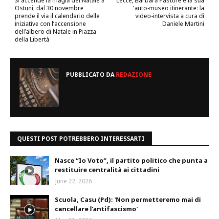
Si accende la magia del Natale a
Lecce, Barbara Pastore e la sua
Ostuni, dal 30 novembre
'auto-museo itinerante: la
prende il via il calendario delle
video-intervista a cura di
iniziative con l’accensione
Daniele Martini
dell’albero di Natale in Piazza
della Libertà
PUBBLICATO DA
REDAZIONE
QUESTI POST POTREBBERO INTERESSARTI
Nasce “Io Voto”, il partito politico che punta a
restituire centralità ai cittadini
June 22, 2026
Scuola, Casu (Pd): 'Non permetteremo mai di
cancellare l’antifascismo'