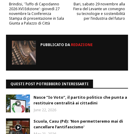
Brindisi, 'Tuffo di Capodanno
Bari, sabato 29 novembre alla
2026 XVI Edizione': giovedì 27
Fiera del Levante un convegno
novembre la Conferenza
su tecnologie e sostenibilità
Stampa di presentazione in Sala
per l’industria del futuro
Giunta a Palazzo di Città
PUBBLICATO DA
REDAZIONE
QUESTI POST POTREBBERO INTERESSARTI
Nasce “Io Voto”, il partito politico che punta a
restituire centralità ai cittadini
June 22, 2026
Scuola, Casu (Pd): 'Non permetteremo mai di
cancellare l’antifascismo'
May 21, 2026