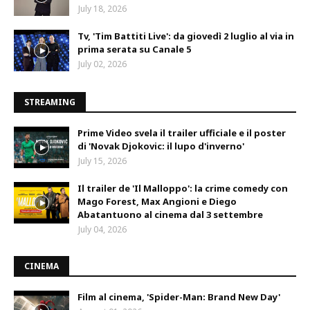
July 18, 2026
Tv, 'Tim Battiti Live': da giovedì 2 luglio al via in
prima serata su Canale 5
July 02, 2026
STREAMING
Prime Video svela il trailer ufficiale e il poster
di 'Novak Djokovic: il lupo d'inverno'
July 15, 2026
Il trailer de 'Il Malloppo': la crime comedy con
Mago Forest, Max Angioni e Diego
Abatantuono al cinema dal 3 settembre
July 04, 2026
CINEMA
Film al cinema, 'Spider-Man: Brand New Day'