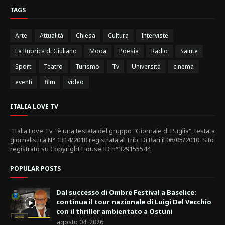
TAGS
Arte
Attualità
Chiesa
Cultura
Interviste
La Rubrica di Giuliano
Moda
Poesia
Radio
Salute
Sport
Teatro
Turismo
Tv
Università
cinema
eventi
film
video
ITALIA LOVE TV
"Italia Love Tv" è una testata del gruppo "Giornale di Puglia", testata
giornalistica N° 1314/2010 registrata al Trib. Di Bari il 06/05/2010. Sito
registrato su Copyright House ID n°329155544.
POPULAR POSTS
Dal successo di Ombre Festival a Baselice:
continua il tour nazionale di Luigi Del Vecchio
con il thriller ambientato a Ostuni
agosto 04, 2026