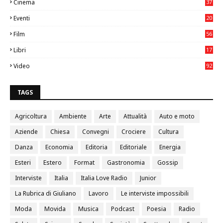
Cinema
37
3
Eventi
20
05
Film
56
0
Libri
17
4
Video
92
0
TAGS
Agricoltura
Ambiente
Arte
Attualità
Auto e moto
Aziende
Chiesa
Convegni
Crociere
Cultura
Danza
Economia
Editoria
Editoriale
Energia
Esteri
Estero
Format
Gastronomia
Gossip
Interviste
Italia
Italia Love Radio
Junior
La Rubrica di Giuliano
Lavoro
Le interviste impossibili
Moda
Movida
Musica
Podcast
Poesia
Radio