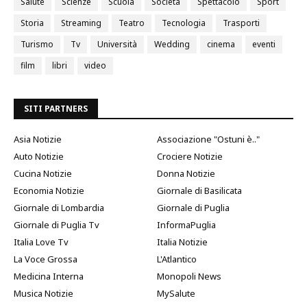
Salute
Scienze
Scuola
Società
Spettacolo
Sport
Storia
Streaming
Teatro
Tecnologia
Trasporti
Turismo
Tv
Università
Wedding
cinema
eventi
film
libri
video
SITI PARTNERS
Asia Notizie
Associazione "Ostuni è.."
Auto Notizie
Crociere Notizie
Cucina Notizie
Donna Notizie
Economia Notizie
Giornale di Basilicata
Giornale di Lombardia
Giornale di Puglia
Giornale di Puglia Tv
InformaPuglia
Italia Love Tv
Italia Notizie
La Voce Grossa
L'Atlantico
Medicina Interna
Monopoli News
Musica Notizie
MySalute