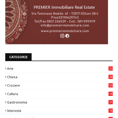
CATEGORIE
Arte
22
7
Chiesa
28
7
Crociere
55
Cultura
18
7
Gastronomia
21
8
Interviste
78