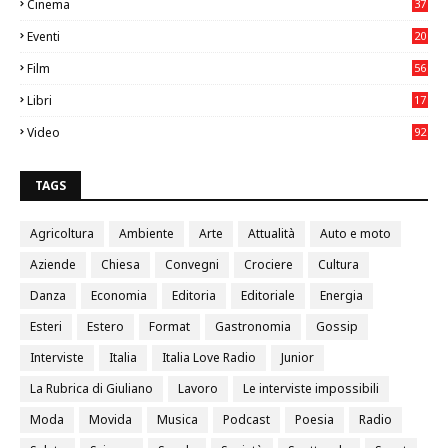
Cinema
37
3
Eventi
20
05
Film
56
0
Libri
17
4
Video
92
0
TAGS
Agricoltura
Ambiente
Arte
Attualità
Auto e moto
Aziende
Chiesa
Convegni
Crociere
Cultura
Danza
Economia
Editoria
Editoriale
Energia
Esteri
Estero
Format
Gastronomia
Gossip
Interviste
Italia
Italia Love Radio
Junior
La Rubrica di Giuliano
Lavoro
Le interviste impossibili
Moda
Movida
Musica
Podcast
Poesia
Radio