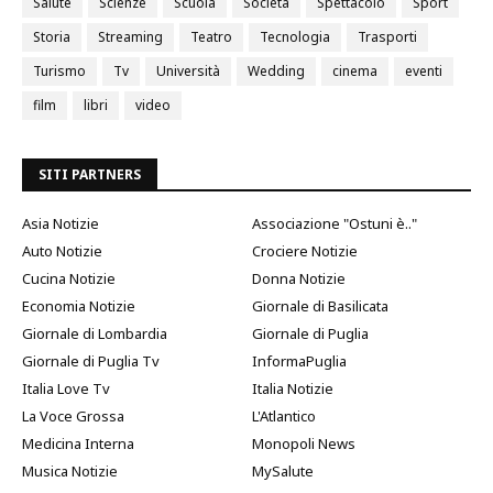
Salute
Scienze
Scuola
Società
Spettacolo
Sport
Storia
Streaming
Teatro
Tecnologia
Trasporti
Turismo
Tv
Università
Wedding
cinema
eventi
film
libri
video
SITI PARTNERS
Asia Notizie
Associazione "Ostuni è.."
Auto Notizie
Crociere Notizie
Cucina Notizie
Donna Notizie
Economia Notizie
Giornale di Basilicata
Giornale di Lombardia
Giornale di Puglia
Giornale di Puglia Tv
InformaPuglia
Italia Love Tv
Italia Notizie
La Voce Grossa
L'Atlantico
Medicina Interna
Monopoli News
Musica Notizie
MySalute