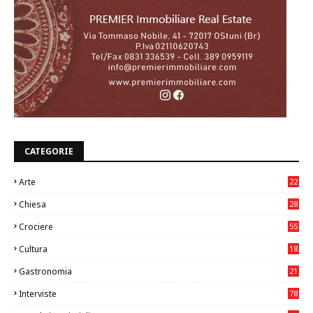
CATEGORIE
Arte
22
7
Chiesa
28
7
Crociere
55
Cultura
18
7
Gastronomia
21
8
Interviste
78