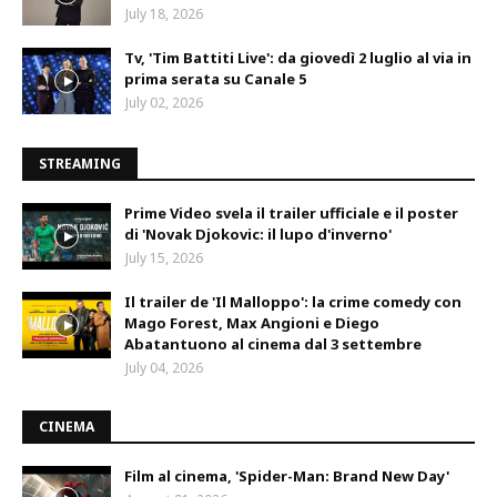
July 18, 2026
Tv, 'Tim Battiti Live': da giovedì 2 luglio al via in
prima serata su Canale 5
July 02, 2026
STREAMING
Prime Video svela il trailer ufficiale e il poster
di 'Novak Djokovic: il lupo d'inverno'
July 15, 2026
Il trailer de 'Il Malloppo': la crime comedy con
Mago Forest, Max Angioni e Diego
Abatantuono al cinema dal 3 settembre
July 04, 2026
CINEMA
Film al cinema, 'Spider-Man: Brand New Day'