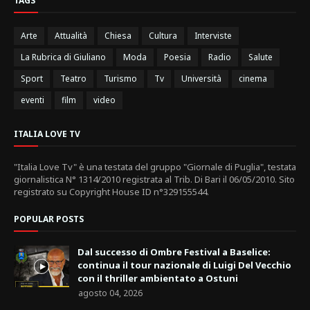
TAGS
Arte
Attualità
Chiesa
Cultura
Interviste
La Rubrica di Giuliano
Moda
Poesia
Radio
Salute
Sport
Teatro
Turismo
Tv
Università
cinema
eventi
film
video
ITALIA LOVE TV
"Italia Love Tv" è una testata del gruppo "Giornale di Puglia", testata
giornalistica N° 1314/2010 registrata al Trib. Di Bari il 06/05/2010. Sito
registrato su Copyright House ID n°329155544.
POPULAR POSTS
Dal successo di Ombre Festival a Baselice:
continua il tour nazionale di Luigi Del Vecchio
con il thriller ambientato a Ostuni
agosto 04, 2026