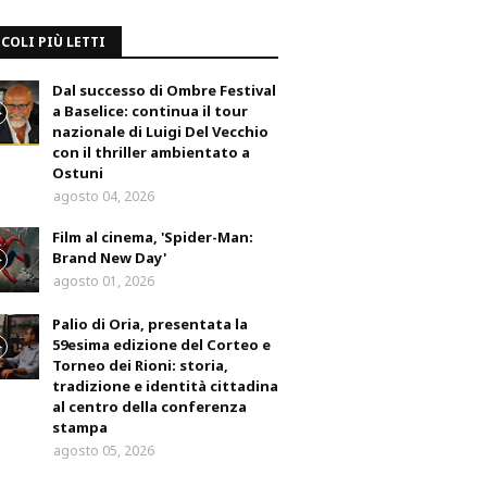
COLI PIÙ LETTI
Dal successo di Ombre Festival
a Baselice: continua il tour
nazionale di Luigi Del Vecchio
con il thriller ambientato a
Ostuni
agosto 04, 2026
Film al cinema, 'Spider-Man:
Brand New Day'
agosto 01, 2026
Palio di Oria, presentata la
59esima edizione del Corteo e
Torneo dei Rioni: storia,
tradizione e identità cittadina
al centro della conferenza
stampa
agosto 05, 2026