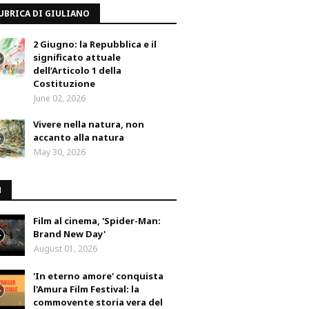
UBRICA DI GIULIANO
2 Giugno: la Repubblica e il
significato attuale
dell’Articolo 1 della
Costituzione
June 02, 2026
Vivere nella natura, non
accanto alla natura
May 30, 2026
M
Film al cinema, 'Spider-Man:
Brand New Day'
August 01, 2026
'In eterno amore' conquista
l'Amura Film Festival: la
commovente storia vera del