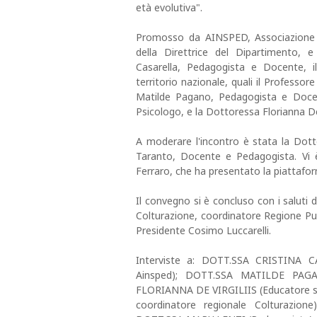
età evolutiva".
Promosso da AINSPED, Associazione I
della Direttrice del Dipartimento, e
Casarella, Pedagogista e Docente, il
territorio nazionale, quali il Professo
Matilde Pagano, Pedagogista e Doc
Psicologo,
e la Dottoressa Florianna De V
A moderare l'incontro è stata la Dott
Taranto, Docente e Pedagogista. Vi
Ferraro, che ha presentato la piattafor
Il convegno si è concluso con i saluti 
Colturazione, coordinatore Regione Pugl
Presidente Cosimo Luccarelli.
Interviste a: DOTT.SSA CRISTINA CA
Ainsped); DOTT.SSA MATILDE PAGAN
FLORIANNA DE VIRGILIIS (Educatore s
coordinatore regionale Colturazio