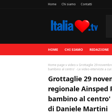
Home
Chi siamo
Contatti
HOME
CHI SIAMO
REDAZIONE
Home page
video
Grottaglie 29 novembre
bambino al centro' - Le video-interviste a cur
Grottaglie 29 nov
regionale Ainsped Pu
bambino al centro' 
di Daniele Martini