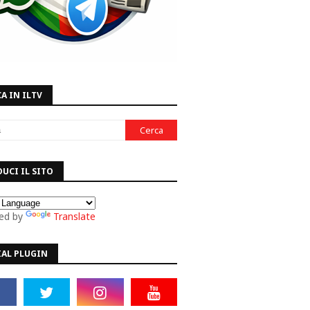
A IN ILTV
UCI IL SITO
ed by
Translate
IAL PLUGIN