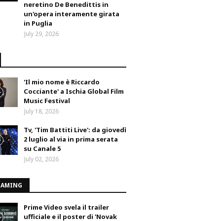
neretino De Benedittis in
un'opera interamente girata
in Puglia
July 29, 2026
'Il mio nome è Riccardo
Cocciante' a Ischia Global Film
Music Festival
July 18, 2026
Tv, 'Tim Battiti Live': da giovedì
2 luglio al via in prima serata
su Canale 5
July 02, 2026
EAMING
Prime Video svela il trailer
ufficiale e il poster di 'Novak