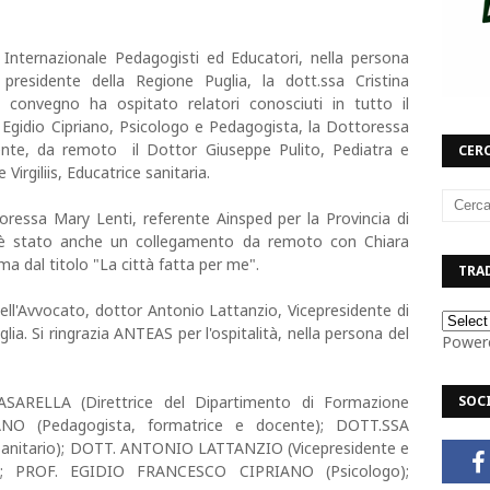
nternazionale Pedagogisti ed Educatori, nella persona
 presidente della Regione Puglia, la dott.ssa Cristina
 convegno ha ospitato relatori conosciuti in tutto il
re Egidio Cipriano, Psicologo e Pedagogista, la Dottoressa
ente,
da remoto
il Dottor Giuseppe Pulito, Pediatra e
CERC
irgiliis, Educatrice sanitaria.
oressa Mary Lenti, referente Ainsped per la Provincia di
 è stato anche un collegamento da remoto con Chiara
ma dal titolo "La città fatta per me".
TRAD
dell'Avvocato, dottor Antonio Lattanzio, Vicepresidente di
ia. Si ringrazia ANTEAS per l'ospitalità, nella persona del
Power
SARELLA (Direttrice del Dipartimento di Formazione
SOC
O (Pedagogista, formatrice e docente); DOTT.SSA
anitario); DOTT. ANTONIO LATTANZIO (Vicepresidente e
ne); PROF. EGIDIO FRANCESCO CIPRIANO (Psicologo);