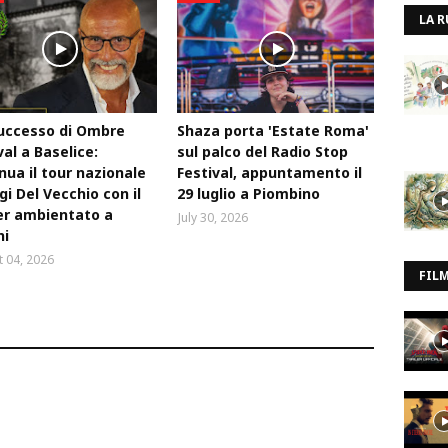
LA R
uccesso di Ombre
Shaza porta 'Estate Roma'
val a Baselice:
sul palco del Radio Stop
nua il tour nazionale
Festival, appuntamento il
igi Del Vecchio con il
29 luglio a Piombino
ler ambientato a
July 30, 2026
ni
 04, 2026
FIL