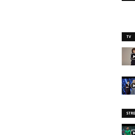
TV
STR