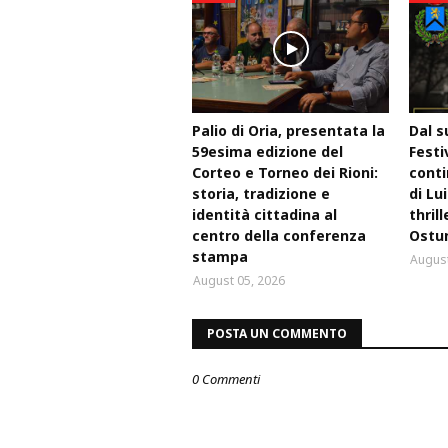
Palio di Oria, presentata la
Dal s
59esima edizione del
Festi
Corteo e Torneo dei Rioni:
conti
storia, tradizione e
di Lu
identità cittadina al
thril
centro della conferenza
Ostu
stampa
August
August 05, 2026
POSTA UN COMMENTO
0 Commenti