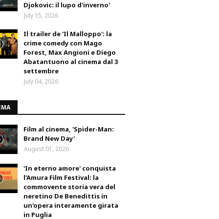
Djokovic: il lupo d'inverno'
July 15, 2026
Il trailer de 'Il Malloppo': la
crime comedy con Mago
Forest, Max Angioni e Diego
Abatantuono al cinema dal 3
settembre
July 04, 2026
EMA
Film al cinema, 'Spider-Man:
Brand New Day'
August 01, 2026
'In eterno amore' conquista
l'Amura Film Festival: la
commovente storia vera del
neretino De Benedittis in
un'opera interamente girata
in Puglia