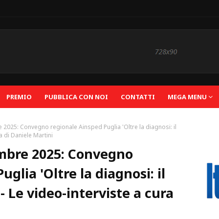
PREMIO
PUBBLICA CON NOI
CONTATTI
MEGA MENU
 2025: Convegno regionale Ainsped Puglia 'Oltre la diagnosi: il
a di Daniele Martini
embre 2025: Convegno
glia 'Oltre la diagnosi: il
- Le video-interviste a cura