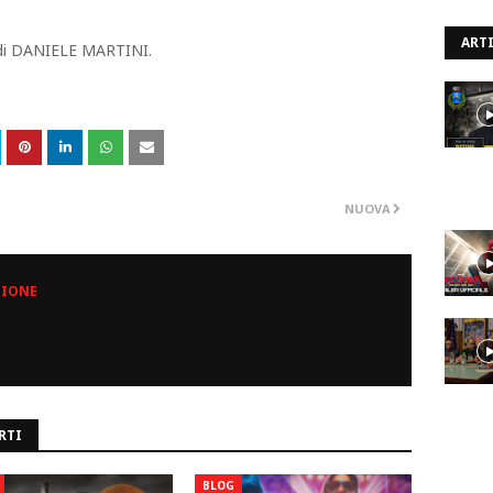
ARTI
a di DANIELE MARTINI.
NUOVA
ZIONE
RTI
BLOG