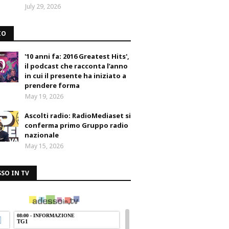
July 29, 2026
IO
'10 anni fa: 2016 Greatest Hits',
il podcast che racconta l’anno
in cui il presente ha iniziato a
prendere forma
May 19, 2026
Ascolti radio: RadioMediaset si
conferma primo Gruppo radio
nazionale
May 15, 2026
SO IN TV