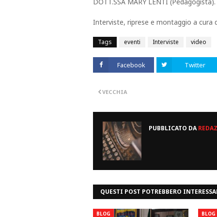
DOTT.SSA MARY LENTI (Pedagogista).
Interviste, riprese e montaggio a cur
Tags
eventi
Interviste
video
Facebook
Twitter
VECCHIA
PUBBLICATO DA
REDA
QUESTI POST POTREBBERO INTERESSA
BLOG
BLOG