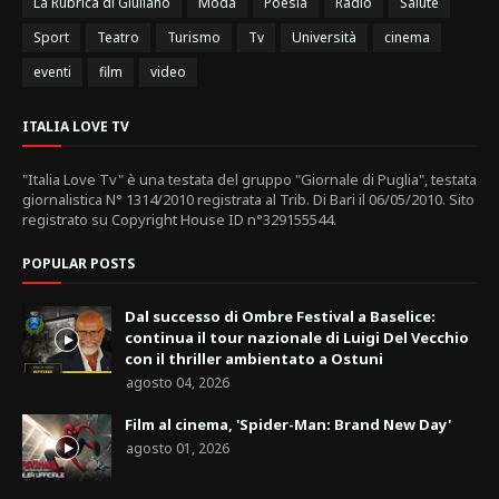
La Rubrica di Giuliano
Moda
Poesia
Radio
Salute
Sport
Teatro
Turismo
Tv
Università
cinema
eventi
film
video
ITALIA LOVE TV
"Italia Love Tv" è una testata del gruppo "Giornale di Puglia", testata
giornalistica N° 1314/2010 registrata al Trib. Di Bari il 06/05/2010. Sito
registrato su Copyright House ID n°329155544.
POPULAR POSTS
Dal successo di Ombre Festival a Baselice:
continua il tour nazionale di Luigi Del Vecchio
con il thriller ambientato a Ostuni
agosto 04, 2026
Film al cinema, 'Spider-Man: Brand New Day'
agosto 01, 2026