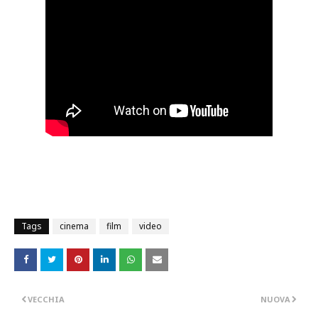
Tags
cinema
film
video
VECCHIA
NUOVA