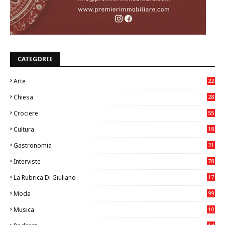
CATEGORIE
Arte
22
7
Chiesa
28
7
Crociere
55
Cultura
18
7
Gastronomia
21
8
Interviste
78
La Rubrica Di Giuliano
17
6
Moda
99
Musica
10
26