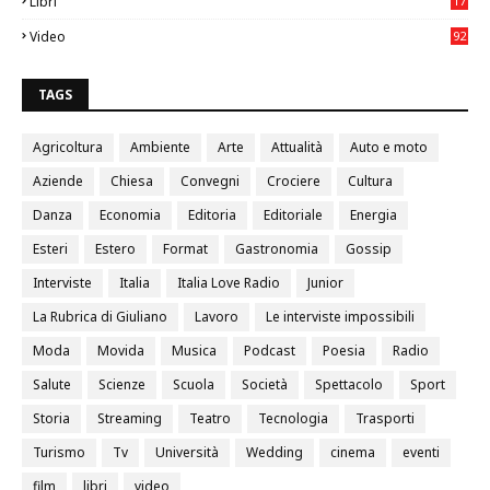
Libri
17
4
Video
92
0
TAGS
Agricoltura
Ambiente
Arte
Attualità
Auto e moto
Aziende
Chiesa
Convegni
Crociere
Cultura
Danza
Economia
Editoria
Editoriale
Energia
Esteri
Estero
Format
Gastronomia
Gossip
Interviste
Italia
Italia Love Radio
Junior
La Rubrica di Giuliano
Lavoro
Le interviste impossibili
Moda
Movida
Musica
Podcast
Poesia
Radio
Salute
Scienze
Scuola
Società
Spettacolo
Sport
Storia
Streaming
Teatro
Tecnologia
Trasporti
Turismo
Tv
Università
Wedding
cinema
eventi
film
libri
video