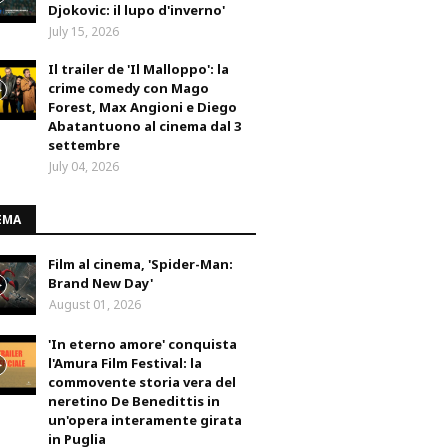
Djokovic: il lupo d'inverno'
July 15, 2026
Il trailer de 'Il Malloppo': la
crime comedy con Mago
Forest, Max Angioni e Diego
Abatantuono al cinema dal 3
settembre
July 04, 2026
EMA
Film al cinema, 'Spider-Man:
Brand New Day'
August 01, 2026
'In eterno amore' conquista
l'Amura Film Festival: la
commovente storia vera del
neretino De Benedittis in
un'opera interamente girata
in Puglia