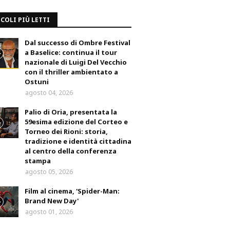
COLI PIÙ LETTI
Dal successo di Ombre Festival
a Baselice: continua il tour
nazionale di Luigi Del Vecchio
con il thriller ambientato a
Ostuni
agosto 04, 2026
Palio di Oria, presentata la
59esima edizione del Corteo e
Torneo dei Rioni: storia,
tradizione e identità cittadina
al centro della conferenza
stampa
agosto 05, 2026
Film al cinema, 'Spider-Man:
Brand New Day'
agosto 01, 2026