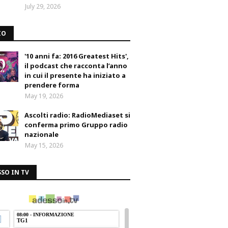
July 29, 2026
IO
'10 anni fa: 2016 Greatest Hits',
il podcast che racconta l’anno
in cui il presente ha iniziato a
prendere forma
May 19, 2026
Ascolti radio: RadioMediaset si
conferma primo Gruppo radio
nazionale
May 15, 2026
SO IN TV