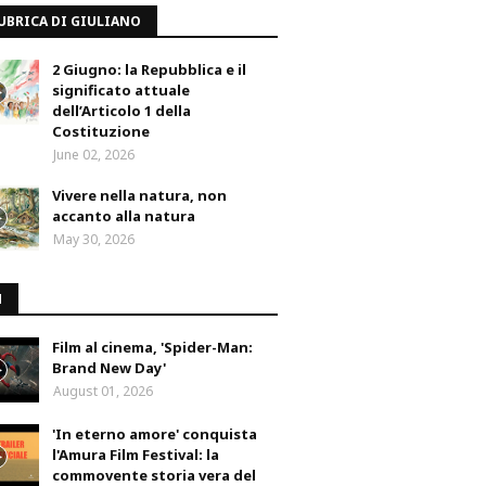
UBRICA DI GIULIANO
2 Giugno: la Repubblica e il
significato attuale
dell’Articolo 1 della
Costituzione
June 02, 2026
Vivere nella natura, non
accanto alla natura
May 30, 2026
M
Film al cinema, 'Spider-Man:
Brand New Day'
August 01, 2026
'In eterno amore' conquista
l'Amura Film Festival: la
commovente storia vera del