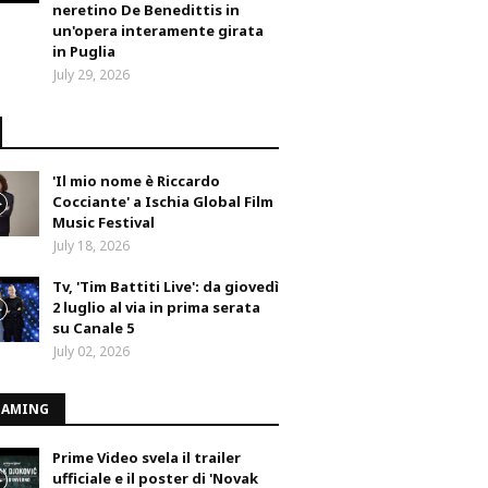
neretino De Benedittis in
un'opera interamente girata
in Puglia
July 29, 2026
'Il mio nome è Riccardo
Cocciante' a Ischia Global Film
Music Festival
July 18, 2026
Tv, 'Tim Battiti Live': da giovedì
2 luglio al via in prima serata
su Canale 5
July 02, 2026
EAMING
Prime Video svela il trailer
ufficiale e il poster di 'Novak