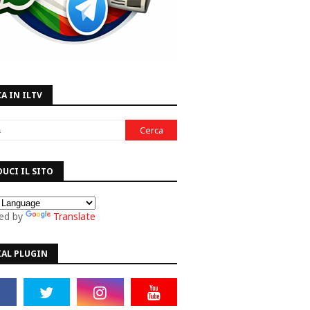
A IN ILTV
UCI IL SITO
ed by
Translate
IAL PLUGIN