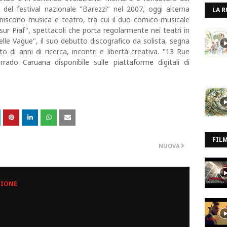
 del festival nazionale "Barezzi" nel 2007, oggi alterna
LA R
 uniscono musica e teatro, tra cui il duo comico-musicale
ur Piaf", spettacoli che porta regolarmente nei teatri in
uvelle Vague", il suo debutto discografico da solista, segna
 di anni di ricerca, incontri e libertà creativa. "13 Rue
ado Caruana disponibile sulle piattaforme digitali di
FIL
NUOVA
ZIONE