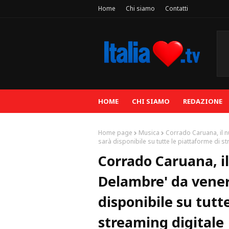
Home
Chi siamo
Contatti
HOME
CHI SIAMO
REDAZIONE
Home page
Musica
Corrado Caruana, il 
sarà disponibile su tutte le piattaforme di s
Corrado Caruana, il
Delambre' da vener
disponibile su tutt
streaming digitale