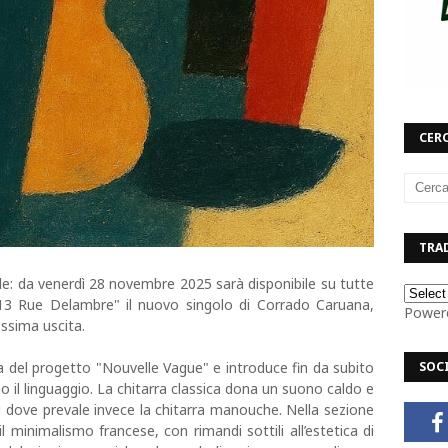
CERC
TRAD
e: da venerdì 28 novembre 2025 sarà disponibile su tutte
 "13 Rue Delambre" il nuovo singolo di Corrado Caruana,
Power
ossima uscita.
a del progetto "Nouvelle Vague" e introduce fin da subito
SOC
no il linguaggio. La chitarra classica dona un suono caldo e
ni dove prevale invece la chitarra manouche. Nella sezione
minimalismo francese, con rimandi sottili all’estetica di