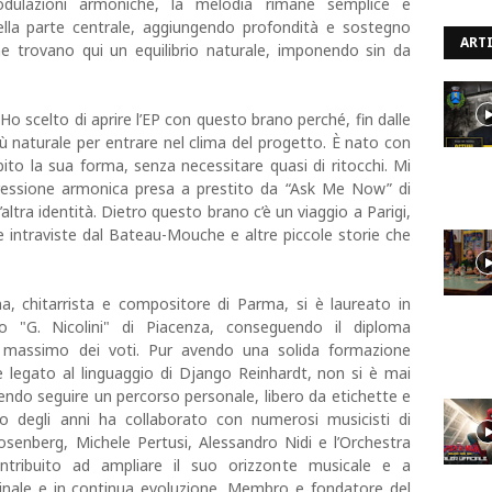
dulazioni armoniche, la melodia rimane semplice e
nella parte centrale, aggiungendo profondità e sostegno
ARTI
one trovano qui un equilibrio naturale, imponendo sin da
«Ho scelto di aprire l’EP con questo brano perché, fin dalle
 naturale per entrare nel clima del progetto. È nato con
ito la sua forma, senza necessitare quasi di ritocchi. Mi
ogressione armonica presa a prestito da “Ask Me Now” di
altra identità. Dietro questo brano c’è un viaggio a Parigi,
che intraviste dal Bateau-Mouche e altre piccole storie che
a, chitarrista e compositore di Parma, si è laureato in
io "G. Nicolini" di Piacenza, conseguendo il diploma
l massimo dei voti. Pur avendo una solida formazione
 legato al linguaggio di Django Reinhardt, non si è mai
endo seguire un percorso personale, libero da etichette e
o degli anni ha collaborato con numerosi musicisti di
osenberg, Michele Pertusi, Alessandro Nidi e l’Orchestra
ntribuito ad ampliare il suo orizzonte musicale e a
iginale e in continua evoluzione. Membro e fondatore del