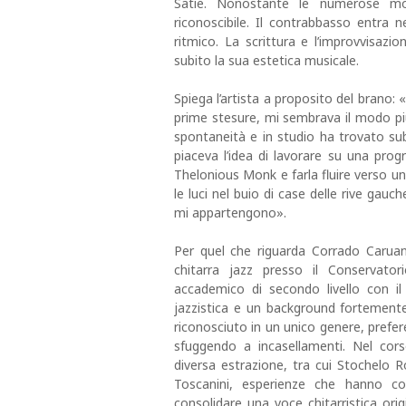
Satie. Nonostante le numerose mo
riconoscibile. Il contrabbasso entra 
ritmico. La scrittura e l’improvvisazi
subito la sua estetica musicale.
Spiega l’artista a proposito del brano: 
prime stesure, mi sembrava il modo più
spontaneità e in studio ha trovato sub
piaceva l’idea di lavorare su una pr
Thelonious Monk e farla fluire verso un’
le luci nel buio di case delle rive gau
mi appartengono».
Per quel che riguarda Corrado Caruan
chitarra jazz presso il Conservator
accademico di secondo livello con i
jazzistica e un background fortemente
riconosciuto in un unico genere, prefer
sfuggendo a incasellamenti. Nel cors
diversa estrazione, tra cui Stochelo R
Toscanini, esperienze che hanno co
consolidare una voce chitarristica or