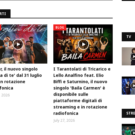
RTI
BLOG
TV
, il nuovo singolo
I Tarantolati di Tricarico e
a di te' dal 31 luglio
Lello Analfino feat. Elio
in rotazione
Biffi e Saturnino, il nuovo
fonica
singolo 'Baila Carmen' è
disponibile sulle
, 2026
piattaforme digitali di
streaming e in rotazione
radiofonica
STR
July 27, 2026