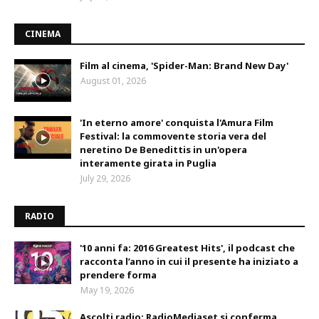
CINEMA
Film al cinema, 'Spider-Man: Brand New Day'
August 01, 2026
'In eterno amore' conquista l'Amura Film
Festival: la commovente storia vera del
neretino De Benedittis in un'opera
interamente girata in Puglia
July 29, 2026
RADIO
'10 anni fa: 2016 Greatest Hits', il podcast che
racconta l’anno in cui il presente ha iniziato a
prendere forma
May 19, 2026
Ascolti radio: RadioMediaset si conferma