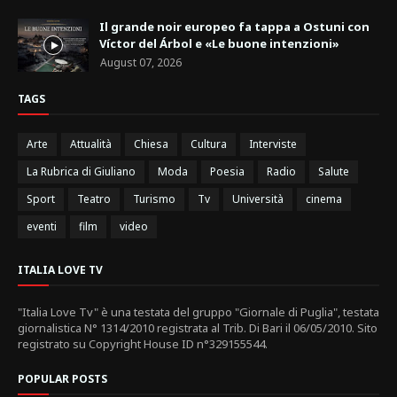
Il grande noir europeo fa tappa a Ostuni con
Víctor del Árbol e «Le buone intenzioni»
August 07, 2026
TAGS
Arte
Attualità
Chiesa
Cultura
Interviste
La Rubrica di Giuliano
Moda
Poesia
Radio
Salute
Sport
Teatro
Turismo
Tv
Università
cinema
eventi
film
video
ITALIA LOVE TV
"Italia Love Tv" è una testata del gruppo "Giornale di Puglia", testata
giornalistica N° 1314/2010 registrata al Trib. Di Bari il 06/05/2010. Sito
registrato su Copyright House ID n°329155544.
POPULAR POSTS