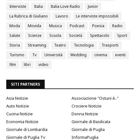
Interviste
Italia
Italia Love Radio
Junior
La Rubrica di Giuliano
Lavoro
Le interviste impossibili
Moda
Movida
Musica
Podcast
Poesia
Radio
Salute
Scienze
Scuola
Società
Spettacolo
Sport
Storia
Streaming
Teatro
Tecnologia
Trasporti
Turismo
Tv
Università
Wedding
cinema
eventi
film
libri
video
SITI PARTNERS
Asia Notizie
Associazione "Ostuni è.."
Auto Notizie
Crociere Notizie
Cucina Notizie
Donna Notizie
Economia Notizie
Giornale di Basilicata
Giornale di Lombardia
Giornale di Puglia
Giornale di Puglia Tv
InformaPuglia