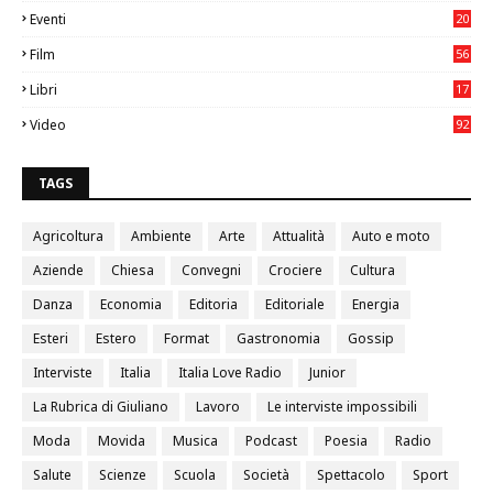
3
Eventi
20
05
Film
56
0
Libri
17
4
Video
92
0
TAGS
Agricoltura
Ambiente
Arte
Attualità
Auto e moto
Aziende
Chiesa
Convegni
Crociere
Cultura
Danza
Economia
Editoria
Editoriale
Energia
Esteri
Estero
Format
Gastronomia
Gossip
Interviste
Italia
Italia Love Radio
Junior
La Rubrica di Giuliano
Lavoro
Le interviste impossibili
Moda
Movida
Musica
Podcast
Poesia
Radio
Salute
Scienze
Scuola
Società
Spettacolo
Sport