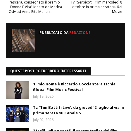
Pescara, consegnato il premio
Tv, 'Serpico': il film mercoledì 8
"Donna È Vita" ideato da Medea
ottobre in prima serata su Rai
Odv ad Anna Rita Mantini
Movie
PUBBLICATO DA
REDAZIONE
QUESTI POST POTREBBERO INTERESSARTI
'Il mio nome è Riccardo Cocciante' a Ischia
Global Film Music Festival
July 18, 2026
Tv, 'Tim Battiti Live': da giovedì 2 luglio al via in
prima serata su Canale 5
July 02, 2026
'Marfil - gli opposti', il teaser trailer del film