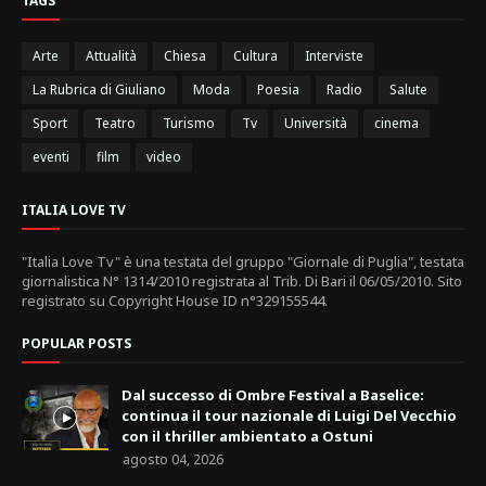
TAGS
Arte
Attualità
Chiesa
Cultura
Interviste
La Rubrica di Giuliano
Moda
Poesia
Radio
Salute
Sport
Teatro
Turismo
Tv
Università
cinema
eventi
film
video
ITALIA LOVE TV
"Italia Love Tv" è una testata del gruppo "Giornale di Puglia", testata
giornalistica N° 1314/2010 registrata al Trib. Di Bari il 06/05/2010. Sito
registrato su Copyright House ID n°329155544.
POPULAR POSTS
Dal successo di Ombre Festival a Baselice:
continua il tour nazionale di Luigi Del Vecchio
con il thriller ambientato a Ostuni
agosto 04, 2026