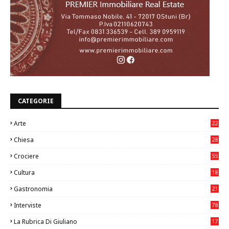
CATEGORIE
Arte
22
7
Chiesa
28
7
Crociere
55
Cultura
18
7
Gastronomia
21
8
Interviste
78
La Rubrica Di Giuliano
17