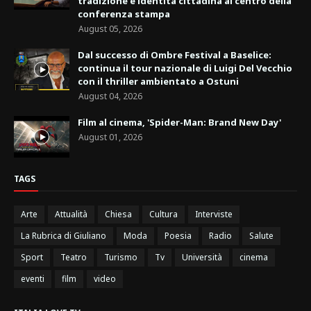
tradizione e identità cittadina al centro della
conferenza stampa
August 05, 2026
Dal successo di Ombre Festival a Baselice:
continua il tour nazionale di Luigi Del Vecchio
con il thriller ambientato a Ostuni
August 04, 2026
Film al cinema, 'Spider-Man: Brand New Day'
August 01, 2026
TAGS
Arte
Attualità
Chiesa
Cultura
Interviste
La Rubrica di Giuliano
Moda
Poesia
Radio
Salute
Sport
Teatro
Turismo
Tv
Università
cinema
eventi
film
video