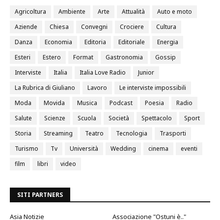
Agricoltura
Ambiente
Arte
Attualità
Auto e moto
Aziende
Chiesa
Convegni
Crociere
Cultura
Danza
Economia
Editoria
Editoriale
Energia
Esteri
Estero
Format
Gastronomia
Gossip
Interviste
Italia
Italia Love Radio
Junior
La Rubrica di Giuliano
Lavoro
Le interviste impossibili
Moda
Movida
Musica
Podcast
Poesia
Radio
Salute
Scienze
Scuola
Società
Spettacolo
Sport
Storia
Streaming
Teatro
Tecnologia
Trasporti
Turismo
Tv
Università
Wedding
cinema
eventi
film
libri
video
SITI PARTNERS
Asia Notizie
Associazione "Ostuni è.."