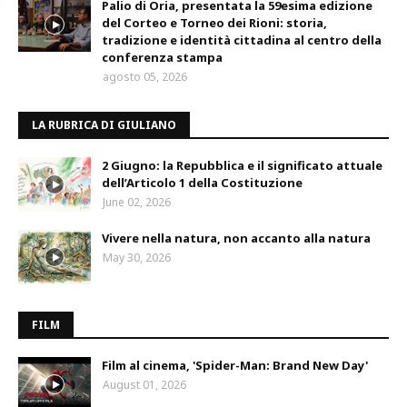
Palio di Oria, presentata la 59esima edizione
del Corteo e Torneo dei Rioni: storia,
tradizione e identità cittadina al centro della
conferenza stampa
agosto 05, 2026
LA RUBRICA DI GIULIANO
2 Giugno: la Repubblica e il significato attuale
dell’Articolo 1 della Costituzione
June 02, 2026
Vivere nella natura, non accanto alla natura
May 30, 2026
FILM
Film al cinema, 'Spider-Man: Brand New Day'
August 01, 2026