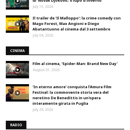
di 'Novak Djokovic: il lupo d'inverno'
July 15, 2026
Il trailer de 'Il Malloppo': la crime comedy con
Mago Forest, Max Angioni e Diego
Abatantuono al cinema dal 3 settembre
July 04, 2026
CINEMA
Film al cinema, 'Spider-Man: Brand New Day'
August 01, 2026
'In eterno amore' conquista l'Amura Film
Festival: la commovente storia vera del
neretino De Benedittis in un'opera
interamente girata in Puglia
July 29, 2026
RADIO