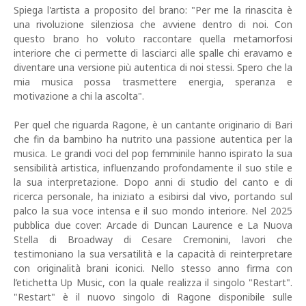
Spiega l'artista a proposito del brano: "Per me la rinascita è
una rivoluzione silenziosa che avviene dentro di noi. Con
questo brano ho voluto raccontare quella metamorfosi
interiore che ci permette di lasciarci alle spalle chi eravamo e
diventare una versione più autentica di noi stessi. Spero che la
mia musica possa trasmettere energia, speranza e
motivazione a chi la ascolta".
Per quel che riguarda Ragone, è un cantante originario di Bari
che fin da bambino ha nutrito una passione autentica per la
musica. Le grandi voci del pop femminile hanno ispirato la sua
sensibilità artistica, influenzando profondamente il suo stile e
la sua interpretazione. Dopo anni di studio del canto e di
ricerca personale, ha iniziato a esibirsi dal vivo, portando sul
palco la sua voce intensa e il suo mondo interiore. Nel 2025
pubblica due cover: Arcade di Duncan Laurence e La Nuova
Stella di Broadway di Cesare Cremonini, lavori che
testimoniano la sua versatilità e la capacità di reinterpretare
con originalità brani iconici. Nello stesso anno firma con
l’etichetta Up Music, con la quale realizza il singolo "Restart".
"Restart" è il nuovo singolo di Ragone disponibile sulle