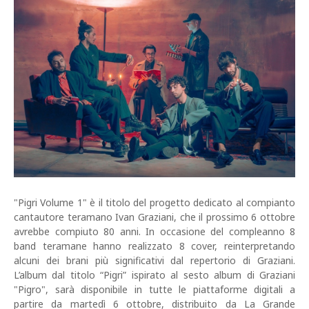
"Pigri Volume 1" è il titolo del progetto dedicato al compianto
cantautore teramano Ivan Graziani, che il prossimo 6 ottobre
avrebbe compiuto 80 anni. In occasione del compleanno 8
band teramane hanno realizzato 8 cover, reinterpretando
alcuni dei brani più significativi dal repertorio di Graziani.
L’album dal titolo “Pigri” ispirato al sesto album di Graziani
"Pigro", sarà disponibile in tutte le piattaforme digitali a
partire da martedì 6 ottobre, distribuito da La Grande