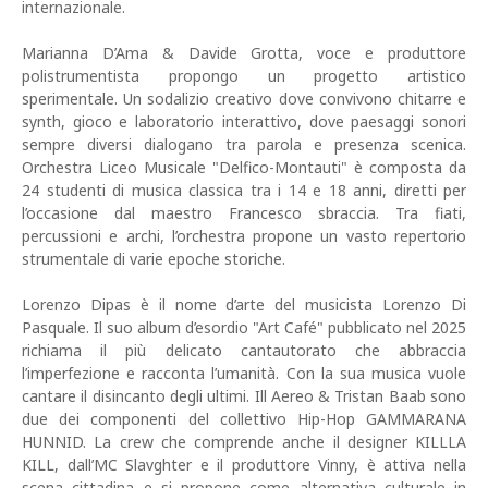
internazionale.
Marianna D’Ama & Davide Grotta, voce e produttore
polistrumentista propongo un progetto artistico
sperimentale. Un sodalizio creativo dove convivono chitarre e
synth, gioco e laboratorio interattivo, dove paesaggi sonori
sempre diversi dialogano tra parola e presenza scenica.
Orchestra Liceo Musicale "Delfico-Montauti" è composta da
24 studenti di musica classica tra i 14 e 18 anni, diretti per
l’occasione dal maestro Francesco sbraccia. Tra fiati,
percussioni e archi, l’orchestra propone un vasto repertorio
strumentale di varie epoche storiche.
Lorenzo Dipas è il nome d’arte del musicista Lorenzo Di
Pasquale. Il suo album d’esordio "Art Café" pubblicato nel 2025
richiama il più delicato cantautorato che abbraccia
l’imperfezione e racconta l’umanità. Con la sua musica vuole
cantare il disincanto degli ultimi. Ill Aereo & Tristan Baab sono
due dei componenti del collettivo Hip-Hop GAMMARANA
HUNNID. La crew che comprende anche il designer KILLLA
KILL, dall’MC Slavghter e il produttore Vinny, è attiva nella
scena cittadina e si propone come alternativa culturale in