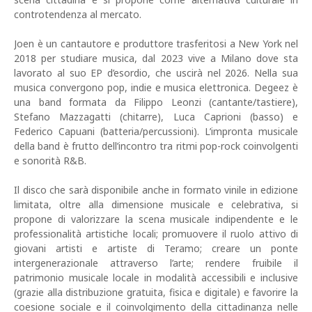
controtendenza al mercato.
Joen è un cantautore e produttore trasferitosi a New York nel
2018 per studiare musica, dal 2023 vive a Milano dove sta
lavorato al suo EP d’esordio, che uscirà nel 2026. Nella sua
musica convergono pop, indie e musica elettronica. Degeez è
una band formata da Filippo Leonzi (cantante/tastiere),
Stefano Mazzagatti (chitarre), Luca Caprioni (basso) e
Federico Capuani (batteria/percussioni). L’impronta musicale
della band è frutto dell’incontro tra ritmi pop-rock coinvolgenti
e sonorità R&B.
Il disco che sarà disponibile anche in formato vinile in edizione
limitata, oltre alla dimensione musicale e celebrativa, si
propone di valorizzare la scena musicale indipendente e le
professionalità artistiche locali; promuovere il ruolo attivo di
giovani artisti e artiste di Teramo; creare un ponte
intergenerazionale attraverso l’arte; rendere fruibile il
patrimonio musicale locale in modalità accessibili e inclusive
(grazie alla distribuzione gratuita, fisica e digitale) e favorire la
coesione sociale e il coinvolgimento della cittadinanza nelle