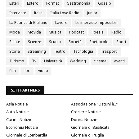
Esteri
Estero
Format
Gastronomia
Gossip
Interviste
Italia
Italia Love Radio
Junior
La Rubrica di Giuliano
Lavoro
Le interviste impossibili
Moda
Movida
Musica
Podcast
Poesia
Radio
Salute
Scienze
Scuola
Società
Spettacolo
Sport
Storia
Streaming
Teatro
Tecnologia
Trasporti
Turismo
Tv
Università
Wedding
cinema
eventi
film
libri
video
SITI PARTNERS
Asia Notizie
Associazione "Ostuni è.."
Auto Notizie
Crociere Notizie
Cucina Notizie
Donna Notizie
Economia Notizie
Giornale di Basilicata
Giornale di Lombardia
Giornale di Puglia