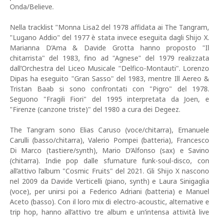
Onda/Believe.
Nella tracklist "Monna Lisa2 del 1978 affidata ai The Tangram,
"Lugano Addio" del 1977 è stata invece eseguita dagli Shijo X.
Marianna D’Ama & Davide Grotta hanno proposto "Il
chitarrista" del 1983, fino ad "Agnese" del 1979 realizzata
dall’Orchestra del Liceo Musicale "Delfico-Montauti". Lorenzo
Dipas ha eseguito "Gran Sasso" del 1983, mentre Ill Aereo &
Tristan Baab si sono confrontati con "Pigro" del 1978.
Seguono "Fragili Fiori" del 1995 interpretata da Joen, e
"Firenze (canzone triste)" del 1980 a cura dei Degeez.
The Tangram sono Elias Caruso (voce/chitarra), Emanuele
Carulli (basso/chitarra), Valerio Pompei (batteria), Francesco
Di Marco (tastiere/synth), Mario D’Alfonso (sax) e Savino
(chitarra). Indie pop dalle sfumature funk-soul-disco, con
all’attivo l’album "Cosmic Fruits" del 2021. Gli Shijo X nascono
nel 2009 da Davide Verticelli (piano, synth) e Laura Sinigaglia
(voce), per unirsi poi a Federico Adriani (batteria) e Manuel
Aceto (basso). Con il loro mix di electro-acoustic, alternative e
trip hop, hanno all’attivo tre album e un’intensa attività live