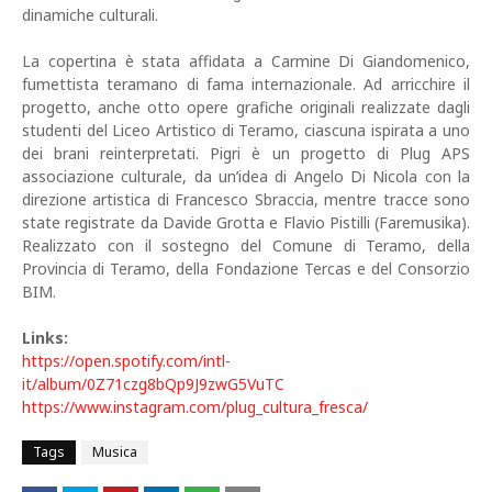
dinamiche culturali.
La copertina è stata affidata a Carmine Di Giandomenico,
fumettista teramano di fama internazionale. Ad arricchire il
progetto, anche otto opere grafiche originali realizzate dagli
studenti del Liceo Artistico di Teramo, ciascuna ispirata a uno
dei brani reinterpretati. Pigri è un progetto di Plug APS
associazione culturale, da un’idea di Angelo Di Nicola con la
direzione artistica di Francesco Sbraccia, mentre tracce sono
state registrate da Davide Grotta e Flavio Pistilli (Faremusika).
Realizzato con il sostegno del Comune di Teramo, della
Provincia di Teramo, della Fondazione Tercas e del Consorzio
BIM.
Links:
https://open.spotify.com/intl-
it/album/0Z71czg8bQp9J9zwG5VuTC
https://www.instagram.com/plug_cultura_fresca/
Tags
Musica