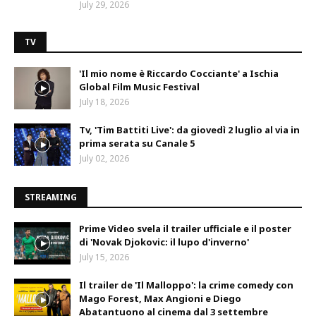
July 29, 2026
TV
'Il mio nome è Riccardo Cocciante' a Ischia
Global Film Music Festival
July 18, 2026
Tv, 'Tim Battiti Live': da giovedì 2 luglio al via in
prima serata su Canale 5
July 02, 2026
STREAMING
Prime Video svela il trailer ufficiale e il poster
di 'Novak Djokovic: il lupo d'inverno'
July 15, 2026
Il trailer de 'Il Malloppo': la crime comedy con
Mago Forest, Max Angioni e Diego
Abatantuono al cinema dal 3 settembre