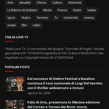
Arte
Attualità
Chiesa
Cultura
Interviste
La Rubrica di Giuliano
Moda
Poesia
Radio
Salute
Sport
Teatro
Turismo
Tv
Università
cinema
eventi
film
video
ITALIA LOVE TV
"Italia Love Tv" è una testata del gruppo "Giornale di Puglia", testata
giornalistica N° 1314/2010 registrata al Trib. Di Bari il 06/05/2010. Sito
registrato su Copyright House ID n°329155544.
POPULAR POSTS
Dal successo di Ombre Festival a Baselice:
continua il tour nazionale di Luigi Del Vecchio
con il thriller ambientato a Ostuni
agosto 04, 2026
Palio di Oria, presentata la 59esima edizione
del Corteo e Torneo dei Rioni: storia,