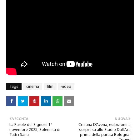
Tags
cinema
film
video
VECCHIA
NUOVA
La Parole del Signore 1°
Cristina D’Avena, esibizione a
novembre 2025, Solennità di
sorpresa allo Stadio Dall'Ara
Tutti i Santi
prima della partita Bologna-
Torino