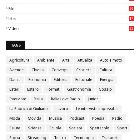
05
Film
56
0
Libri
17
4
Video
92
0
TAGS
Agricoltura
Ambiente
Arte
Attualità
Auto e moto
Aziende
Chiesa
Convegni
Crociere
Cultura
Danza
Economia
Editoria
Editoriale
Energia
Esteri
Estero
Format
Gastronomia
Gossip
Interviste
Italia
Italia Love Radio
Junior
La Rubrica di Giuliano
Lavoro
Le interviste impossibili
Moda
Movida
Musica
Podcast
Poesia
Radio
Salute
Scienze
Scuola
Società
Spettacolo
Sport
Storia
Streaming
Teatro
Tecnologia
Trasporti