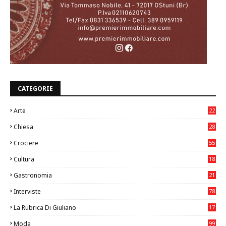
CATEGORIE
Arte
22
7
Chiesa
28
7
Crociere
55
Cultura
18
7
Gastronomia
21
8
Interviste
78
La Rubrica Di Giuliano
17
6
Moda
99