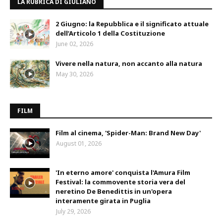
LA RUBRICA DI GIULIANO
2 Giugno: la Repubblica e il significato attuale
dell’Articolo 1 della Costituzione
June 02, 2026
Vivere nella natura, non accanto alla natura
May 30, 2026
FILM
Film al cinema, 'Spider-Man: Brand New Day'
August 01, 2026
'In eterno amore' conquista l'Amura Film
Festival: la commovente storia vera del
neretino De Benedittis in un'opera
interamente girata in Puglia
July 29, 2026