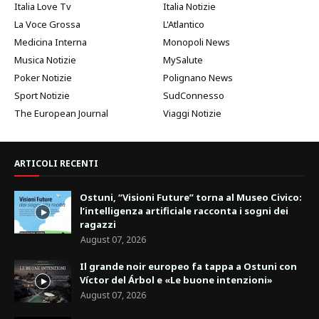
Italia Love Tv
Italia Notizie
La Voce Grossa
L'Atlantico
Medicina Interna
Monopoli News
Musica Notizie
MySalute
Poker Notizie
Polignano News
Sport Notizie
SudConnesso
The European Journal
Viaggi Notizie
ARTICOLI RECENTI
Ostuni, “Visioni Future” torna al Museo Civico:
l’intelligenza artificiale racconta i sogni dei
ragazzi
August 07, 2026
Il grande noir europeo fa tappa a Ostuni con
Víctor del Árbol e «Le buone intenzioni»
August 07, 2026