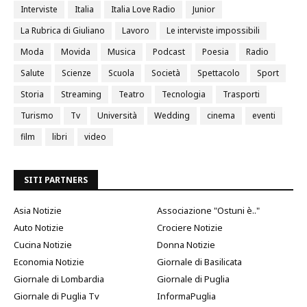
Interviste
Italia
Italia Love Radio
Junior
La Rubrica di Giuliano
Lavoro
Le interviste impossibili
Moda
Movida
Musica
Podcast
Poesia
Radio
Salute
Scienze
Scuola
Società
Spettacolo
Sport
Storia
Streaming
Teatro
Tecnologia
Trasporti
Turismo
Tv
Università
Wedding
cinema
eventi
film
libri
video
SITI PARTNERS
Asia Notizie
Associazione "Ostuni è.."
Auto Notizie
Crociere Notizie
Cucina Notizie
Donna Notizie
Economia Notizie
Giornale di Basilicata
Giornale di Lombardia
Giornale di Puglia
Giornale di Puglia Tv
InformaPuglia