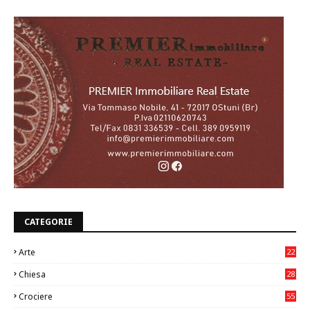
CATEGORIE
Arte
22
7
Chiesa
28
7
Crociere
55