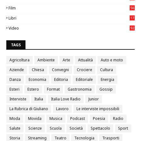
05
Film
56
0
Libri
17
4
Video
92
0
TAGS
Agricoltura
Ambiente
Arte
Attualità
Auto e moto
Aziende
Chiesa
Convegni
Crociere
Cultura
Danza
Economia
Editoria
Editoriale
Energia
Esteri
Estero
Format
Gastronomia
Gossip
Interviste
Italia
Italia Love Radio
Junior
La Rubrica di Giuliano
Lavoro
Le interviste impossibili
Moda
Movida
Musica
Podcast
Poesia
Radio
Salute
Scienze
Scuola
Società
Spettacolo
Sport
Storia
Streaming
Teatro
Tecnologia
Trasporti