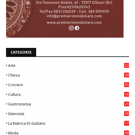
CATEGORIE
Arte
22
7
Chiesa
28
7
Crociere
55
Cultura
18
7
Gastronomia
21
8
Interviste
78
La Rubrica Di Giuliano
17
6
Moda
99