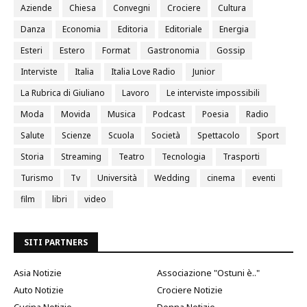
Aziende
Chiesa
Convegni
Crociere
Cultura
Danza
Economia
Editoria
Editoriale
Energia
Esteri
Estero
Format
Gastronomia
Gossip
Interviste
Italia
Italia Love Radio
Junior
La Rubrica di Giuliano
Lavoro
Le interviste impossibili
Moda
Movida
Musica
Podcast
Poesia
Radio
Salute
Scienze
Scuola
Società
Spettacolo
Sport
Storia
Streaming
Teatro
Tecnologia
Trasporti
Turismo
Tv
Università
Wedding
cinema
eventi
film
libri
video
SITI PARTNERS
Asia Notizie
Associazione "Ostuni è.."
Auto Notizie
Crociere Notizie
Cucina Notizie
Donna Notizie