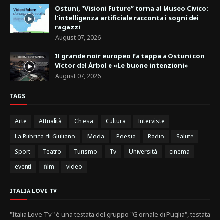
Ostuni, “Visioni Future” torna al Museo Civico:
l’intelligenza artificiale racconta i sogni dei
ragazzi
August 07, 2026
Il grande noir europeo fa tappa a Ostuni con
Víctor del Árbol e «Le buone intenzioni»
August 07, 2026
TAGS
Arte
Attualità
Chiesa
Cultura
Interviste
La Rubrica di Giuliano
Moda
Poesia
Radio
Salute
Sport
Teatro
Turismo
Tv
Università
cinema
eventi
film
video
ITALIA LOVE TV
"Italia Love Tv" è una testata del gruppo "Giornale di Puglia", testata