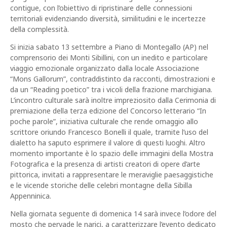
contigue, con l’obiettivo di ripristinare delle connessioni
territoriali evidenziando diversità, similitudini e le incertezze
della complessità.
Si inizia sabato 13 settembre a Piano di Montegallo (AP) nel
comprensorio dei Monti Sibillini, con un inedito e particolare
viaggio emozionale organizzato dalla locale Associazione
“Mons Gallorum”, contraddistinto da racconti, dimostrazioni e
da un “Reading poetico” tra i vicoli della frazione marchigiana.
L’incontro culturale sarà inoltre impreziosito dalla Cerimonia di
premiazione della terza edizione del Concorso letterario “In
poche parole”, iniziativa culturale che rende omaggio allo
scrittore oriundo Francesco Bonelli il quale, tramite l’uso del
dialetto ha saputo esprimere il valore di questi luoghi. Altro
momento importante è lo spazio delle immagini della Mostra
Fotografica e la presenza di artisti creatori di opere d’arte
pittorica, invitati a rappresentare le meraviglie paesaggistiche
e le vicende storiche delle celebri montagne della Sibilla
Appenninica.
Nella giornata seguente di domenica 14 sarà invece l’odore del
mosto che pervade le narici, a caratterizzare l’evento dedicato