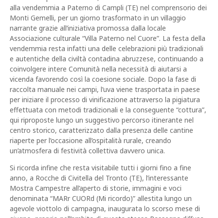
alla vendemmia a Paterno di Campli (TE) nel comprensorio dei
Monti Gemelli, per un giorno trasformato in un villaggio
narrante grazie all’iniziativa promossa dalla locale
Associazione culturale “Villa Paterno nel Cuore”. La festa della
vendemmia resta infatti una delle celebrazioni più tradizionali
e autentiche della civiltà contadina abruzzese, continuando a
coinvolgere intere Comunità nella necessità di aiutarsi a
vicenda favorendo così la coesione sociale. Dopo la fase di
raccolta manuale nei campi, l’uva viene trasportata in paese
per iniziare il processo di vinificazione attraverso la pigiatura
effettuata con metodi tradizionali e la conseguente “cottura”,
qui riproposte lungo un suggestivo percorso itinerante nel
centro storico, caratterizzato dalla presenza delle cantine
riaperte per l’occasione all’ospitalità rurale, creando
un’atmosfera di festività collettiva davvero unica.
Si ricorda infine che resta visitabile tutti i giorni fino a fine
anno, a Rocche di Civitella del Tronto (TE), l’interessante
Mostra Campestre all’aperto di storie, immagini e voci
denominata “MARr CUORd (Mi ricordo)” allestita lungo un
agevole viottolo di campagna, inaugurata lo scorso mese di