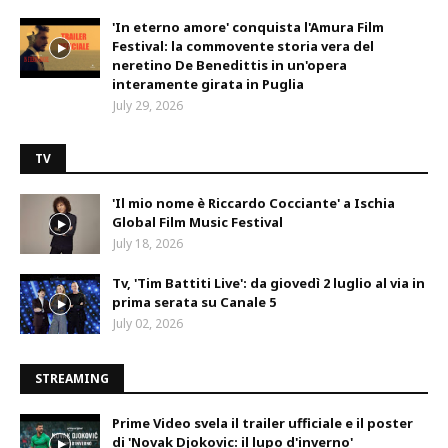
'In eterno amore' conquista l'Amura Film
Festival: la commovente storia vera del
neretino De Benedittis in un'opera
interamente girata in Puglia
July 29, 2026
TV
'Il mio nome è Riccardo Cocciante' a Ischia
Global Film Music Festival
July 18, 2026
Tv, 'Tim Battiti Live': da giovedì 2 luglio al via in
prima serata su Canale 5
July 02, 2026
STREAMING
Prime Video svela il trailer ufficiale e il poster
di 'Novak Djokovic: il lupo d'inverno'