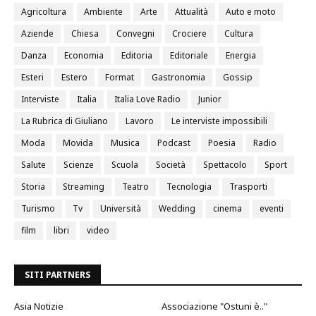
Agricoltura
Ambiente
Arte
Attualità
Auto e moto
Aziende
Chiesa
Convegni
Crociere
Cultura
Danza
Economia
Editoria
Editoriale
Energia
Esteri
Estero
Format
Gastronomia
Gossip
Interviste
Italia
Italia Love Radio
Junior
La Rubrica di Giuliano
Lavoro
Le interviste impossibili
Moda
Movida
Musica
Podcast
Poesia
Radio
Salute
Scienze
Scuola
Società
Spettacolo
Sport
Storia
Streaming
Teatro
Tecnologia
Trasporti
Turismo
Tv
Università
Wedding
cinema
eventi
film
libri
video
SITI PARTNERS
Asia Notizie
Associazione "Ostuni è.."