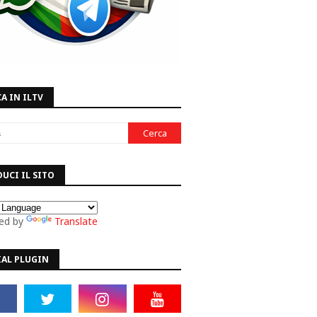
A IN ILTV
UCI IL SITO
ed by
Translate
IAL PLUGIN