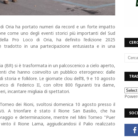
 di Oria ha portato numeri da record e un forte impatto
one come uno degli eventi storici più importanti del Sud
 della Pro Loco di Oria, ha definito l’edizione 2025
CERC
 è tradotto in una partecipazione entusiasta e in una
Oria (BR) si è trasformata in un palcoscenico a cielo aperto,
enti che hanno coinvolto un pubblico eterogeneo: dalle
TRAD
i storia e folklore. Le giornate clou dell’8, 9 e 10 agosto
rico di Federico II, con oltre 800 figuranti tra dame,
lieri, incantare migliaia di spettatori.
Power
Torneo dei Rioni, svoltosi domenica 10 agosto presso il
ti. A trionfare è stato il Rione San Basilio, che ha
SOC
coraggio e determinazione, mentre nel Mini Torneo "Puer
 vinto il Rione Lama, aggiudicandosi il Palio realizzato