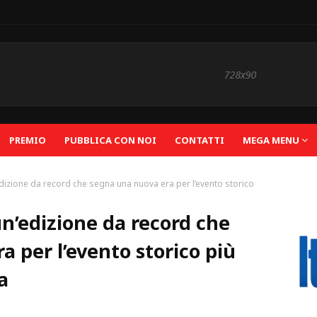
PREMIO
PUBBLICA CON NOI
CONTATTI
MEGA MENU
’edizione da record che segna una nuova era per l’evento storico
 un’edizione da record che
 per l’evento storico più
a