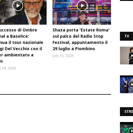
uccesso di Ombre
Shaza porta 'Estate Roma'
val a Baselice:
sul palco del Radio Stop
TV
nua il tour nazionale
Festival, appuntamento il
igi Del Vecchio con il
29 luglio a Piombino
ler ambientato a
July 30, 2026
ni
 04, 2026
STR