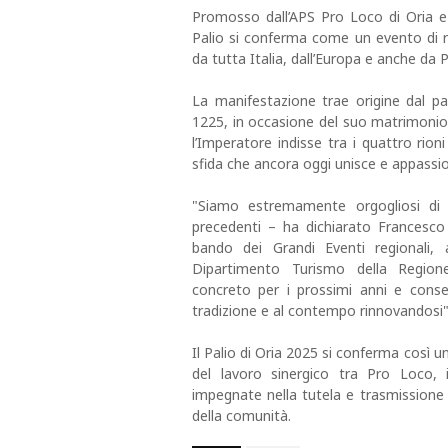
Promosso dall’APS Pro Loco di Oria e p
Palio si conferma come un evento di ric
da tutta Italia, dall’Europa e anche da 
La manifestazione trae origine dal pa
1225, in occasione del suo matrimonio c
l’Imperatore indisse tra i quattro rion
sfida che ancora oggi unisce e appassi
"Siamo estremamente orgogliosi di 
precedenti – ha dichiarato Francesco 
bando dei Grandi Eventi regionali, 
Dipartimento Turismo della Region
concreto per i prossimi anni e consen
tradizione e al contempo rinnovandosi"
Il Palio di Oria 2025 si conferma così u
del lavoro sinergico tra Pro Loco, is
impegnate nella tutela e trasmissione 
della comunità.