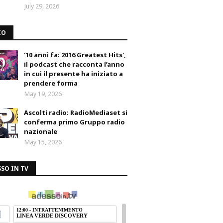
July 29, 2026
IO
'10 anni fa: 2016 Greatest Hits',
il podcast che racconta l’anno
in cui il presente ha iniziato a
prendere forma
May 19, 2026
Ascolti radio: RadioMediaset si
conferma primo Gruppo radio
nazionale
May 15, 2026
SO IN TV