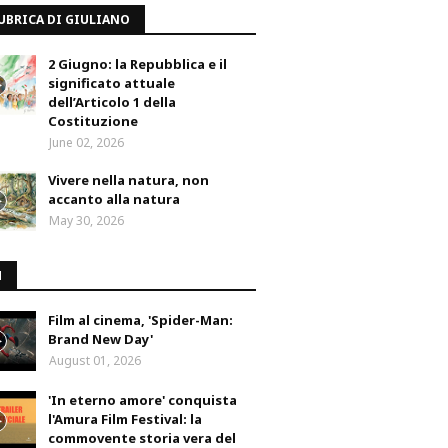
UBRICA DI GIULIANO
2 Giugno: la Repubblica e il
significato attuale
dell’Articolo 1 della
Costituzione
June 02, 2026
Vivere nella natura, non
accanto alla natura
May 30, 2026
M
Film al cinema, 'Spider-Man:
Brand New Day'
August 01, 2026
'In eterno amore' conquista
l'Amura Film Festival: la
commovente storia vera del