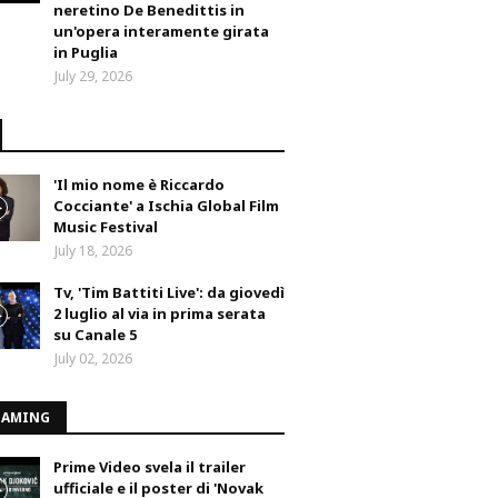
neretino De Benedittis in
un'opera interamente girata
in Puglia
July 29, 2026
'Il mio nome è Riccardo
Cocciante' a Ischia Global Film
Music Festival
July 18, 2026
Tv, 'Tim Battiti Live': da giovedì
2 luglio al via in prima serata
su Canale 5
July 02, 2026
EAMING
Prime Video svela il trailer
ufficiale e il poster di 'Novak