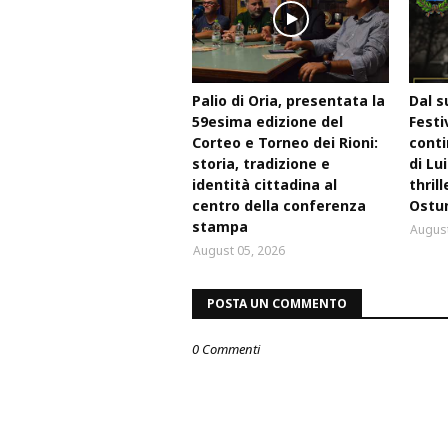
Palio di Oria, presentata la
Dal s
59esima edizione del
Festi
Corteo e Torneo dei Rioni:
conti
storia, tradizione e
di Lu
identità cittadina al
thril
centro della conferenza
Ostu
stampa
August
August 05, 2026
POSTA UN COMMENTO
0 Commenti