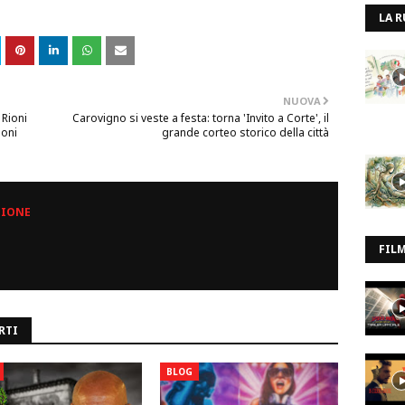
LA R
NUOVA
 Rioni
Carovigno si veste a festa: torna 'Invito a Corte', il
ioni
grande corteo storico della città
ZIONE
FIL
RTI
BLOG