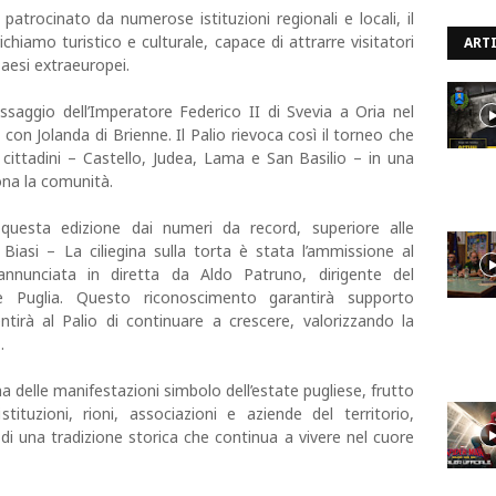
atrocinato da numerose istituzioni regionali e locali, il
hiamo turistico e culturale, capace di attrarre visitatori
ARTI
Paesi extraeuropei.
ssaggio dell’Imperatore Federico II di Svevia a Oria nel
on Jolanda di Brienne. Il Palio rievoca così il torneo che
i cittadini – Castello, Judea, Lama e San Basilio – in una
ona la comunità.
questa edizione dai numeri da record, superiore alle
Biasi – La ciliegina sulla torta è stata l’ammissione al
annunciata in diretta da Aldo Patruno, dirigente del
e Puglia. Questo riconoscimento garantirà supporto
tirà al Palio di continuare a crescere, valorizzando la
.
na delle manifestazioni simbolo dell’estate pugliese, frutto
tituzioni, rioni, associazioni e aziende del territorio,
di una tradizione storica che continua a vivere nel cuore