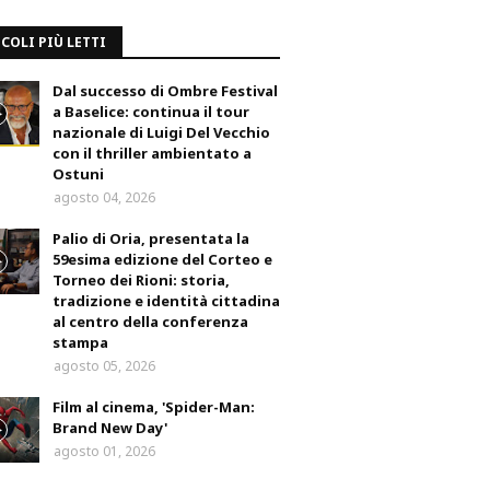
COLI PIÙ LETTI
Dal successo di Ombre Festival
a Baselice: continua il tour
nazionale di Luigi Del Vecchio
con il thriller ambientato a
Ostuni
agosto 04, 2026
Palio di Oria, presentata la
59esima edizione del Corteo e
Torneo dei Rioni: storia,
tradizione e identità cittadina
al centro della conferenza
stampa
agosto 05, 2026
Film al cinema, 'Spider-Man:
Brand New Day'
agosto 01, 2026