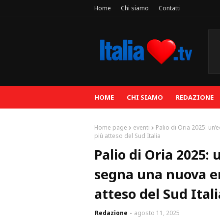
Home
Chi siamo
Contatti
HOME
CHI SIAMO
REDAZIONE
Home page
eventi
Palio di Oria 2025: un
più atteso del Sud Italia
Palio di Oria 2025:
segna una nuova era
atteso del Sud Itali
Redazione
agosto 11, 2025