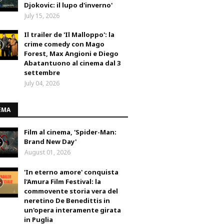
Djokovic: il lupo d'inverno'
July 15, 2026
Il trailer de 'Il Malloppo': la
crime comedy con Mago
Forest, Max Angioni e Diego
Abatantuono al cinema dal 3
settembre
July 04, 2026
EMA
Film al cinema, 'Spider-Man:
Brand New Day'
August 01, 2026
'In eterno amore' conquista
l'Amura Film Festival: la
commovente storia vera del
neretino De Benedittis in
un'opera interamente girata
in Puglia