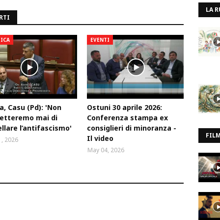
LA R
RTI
TICA
EVENTI
a, Casu (Pd): 'Non
Ostuni 30 aprile 2026:
etteremo mai di
Conferenza stampa ex
llare l’antifascismo'
consiglieri di minoranza -
FIL
Il video
, 2026
May 04, 2026