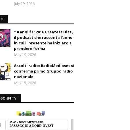
July 29, 2026
IO
'10 anni fa: 2016 Greatest Hits',
il podcast che racconta l’anno
in cui il presente ha iniziato a
prendere forma
May 19, 2026
Ascolti radio: RadioMediaset si
conferma primo Gruppo radio
nazionale
May 15, 2026
SO IN TV