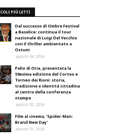
COLI PIÙ LETTI
Dal successo di Ombre Festival
a Baselice: continua il tour
nazionale di Luigi Del Vecchio
con il thriller ambientato a
Ostuni
agosto 04, 2026
Palio di Oria, presentata la
59esima edizione del Corteo e
Torneo dei Rioni: storia,
tradizione e identità cittadina
al centro della conferenza
stampa
agosto 05, 2026
Film al cinema, 'Spider-Man:
Brand New Day'
agosto 01, 2026