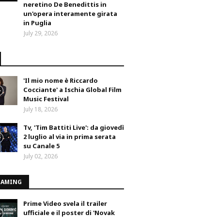
neretino De Benedittis in
un'opera interamente girata
in Puglia
July 29, 2026
'Il mio nome è Riccardo
Cocciante' a Ischia Global Film
Music Festival
July 18, 2026
Tv, 'Tim Battiti Live': da giovedì
2 luglio al via in prima serata
su Canale 5
July 02, 2026
EAMING
Prime Video svela il trailer
ufficiale e il poster di 'Novak