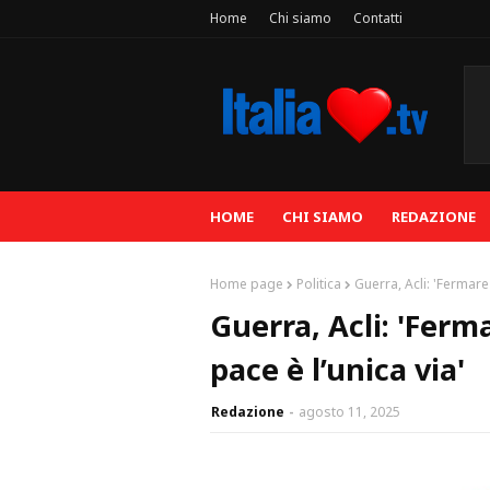
Home
Chi siamo
Contatti
HOME
CHI SIAMO
REDAZIONE
Home page
Politica
Guerra, Acli: 'Fermare 
Guerra, Acli: 'Ferm
pace è l’unica via'
Redazione
agosto 11, 2025