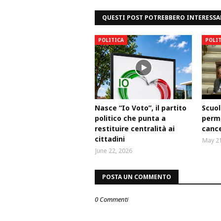
QUESTI POST POTREBBERO INTERESSA
POLITICA
POLI
Nasce “Io Voto”, il partito
Scuol
politico che punta a
perm
restituire centralità ai
cance
cittadini
May 21
June 22, 2026
POSTA UN COMMENTO
0 Commenti