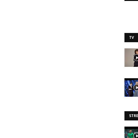
TV
STR