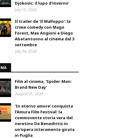
Djokovic: il lupo d'inverno'
July 15, 2026
Il trailer de 'Il Malloppo': la
crime comedy con Mago
Forest, Max Angioni e Diego
Abatantuono al cinema dal 3
settembre
July 04, 2026
EMA
Film al cinema, 'Spider-Man:
Brand New Day'
August 01, 2026
'In eterno amore' conquista
l'Amura Film Festival: la
commovente storia vera del
neretino De Benedittis in
un'opera interamente girata
in Puglia