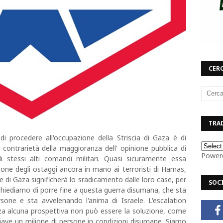
CERC
TRAD
di procedere all'occupazione della Striscia di Gaza è di
 contrarietà della maggioranza dell' opinione pubblica di
Power
gli stessi alti comandi militari. Quasi sicuramente essa
ione degli ostaggi ancora in mano ai terroristi di Hamas,
e di Gaza significherà lo sradicamento dalle loro case, per
SOC
Chiediamo di porre fine a questa guerra disumana, che sta
rsone e sta avvelenando l'anima di Israele. L'escalation
nza alcuna prospettiva non può essere la soluzione, come
hiave un milione di persone in condizioni disumane. Siamo