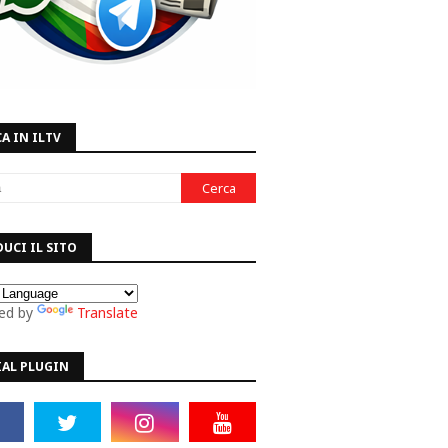
A IN ILTV
UCI IL SITO
ed by
Translate
IAL PLUGIN