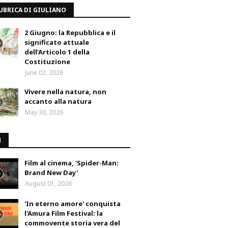
UBRICA DI GIULIANO
2 Giugno: la Repubblica e il
significato attuale
dell’Articolo 1 della
Costituzione
June 02, 2026
Vivere nella natura, non
accanto alla natura
May 30, 2026
M
Film al cinema, 'Spider-Man:
Brand New Day'
August 01, 2026
'In eterno amore' conquista
l'Amura Film Festival: la
commovente storia vera del