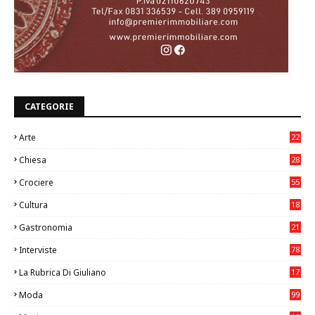
CATEGORIE
Arte
22
7
Chiesa
28
7
Crociere
55
Cultura
18
7
Gastronomia
21
8
Interviste
78
La Rubrica Di Giuliano
17
6
Moda
99