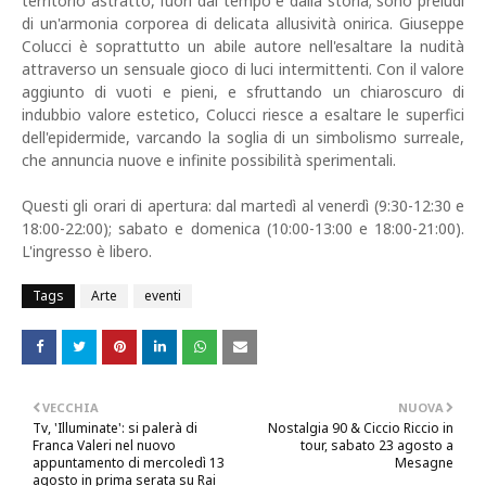
territorio astratto, fuori dal tempo e dalla storia; sono preludi
di un'armonia corporea di delicata allusività onirica. Giuseppe
Colucci è soprattutto un abile autore nell'esaltare la nudità
attraverso un sensuale gioco di luci intermittenti. Con il valore
aggiunto di vuoti e pieni, e sfruttando un chiaroscuro di
indubbio valore estetico, Colucci riesce a esaltare le superfici
dell'epidermide, varcando la soglia di un simbolismo surreale,
che annuncia nuove e infinite possibilità sperimentali.
Questi gli orari di apertura: dal martedì al venerdì (9:30-12:30 e
18:00-22:00); sabato e domenica (10:00-13:00 e 18:00-21:00).
L'ingresso è libero.
Tags
Arte
eventi
VECCHIA
NUOVA
Tv, 'Illuminate': si palerà di
Nostalgia 90 & Ciccio Riccio in
Franca Valeri nel nuovo
tour, sabato 23 agosto a
appuntamento di mercoledì 13
Mesagne
agosto in prima serata su Rai