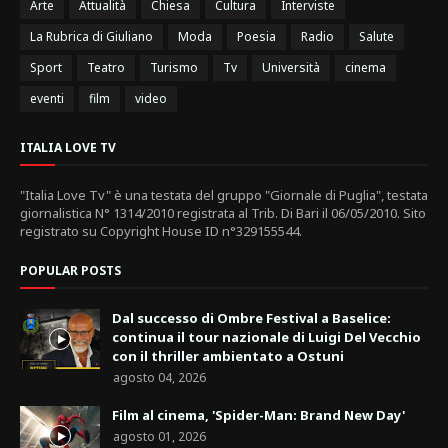
Arte
Attualità
Chiesa
Cultura
Interviste
La Rubrica di Giuliano
Moda
Poesia
Radio
Salute
Sport
Teatro
Turismo
Tv
Università
cinema
eventi
film
video
ITALIA LOVE TV
"Italia Love Tv" è una testata del gruppo "Giornale di Puglia", testata
giornalistica N° 1314/2010 registrata al Trib. Di Bari il 06/05/2010. Sito
registrato su Copyright House ID n°329155544.
POPULAR POSTS
Dal successo di Ombre Festival a Baselice:
continua il tour nazionale di Luigi Del Vecchio
con il thriller ambientato a Ostuni
agosto 04, 2026
Film al cinema, 'Spider-Man: Brand New Day'
agosto 01, 2026