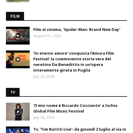
FILM
Film al cinema, 'Spider-Man: Brand New Day'
August 01, 2026
'In eterno amore' conquista l'Amura Film
Festival: la commovente storia vera del
neretino De Benedittis in un'opera
interamente girata in Puglia
July 29, 2026
TV
'Il mio nome è Riccardo Cocciante' a Ischia
Global Film Music Festival
July 18, 2026
Tv, 'Tim Battiti Live': da giovedì 2 luglio al via in