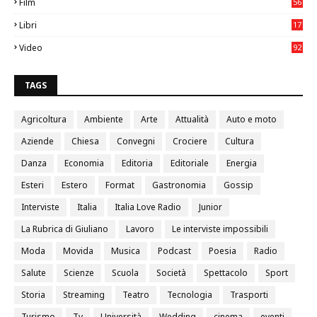
Film
56
0
Libri
17
4
Video
92
0
TAGS
Agricoltura
Ambiente
Arte
Attualità
Auto e moto
Aziende
Chiesa
Convegni
Crociere
Cultura
Danza
Economia
Editoria
Editoriale
Energia
Esteri
Estero
Format
Gastronomia
Gossip
Interviste
Italia
Italia Love Radio
Junior
La Rubrica di Giuliano
Lavoro
Le interviste impossibili
Moda
Movida
Musica
Podcast
Poesia
Radio
Salute
Scienze
Scuola
Società
Spettacolo
Sport
Storia
Streaming
Teatro
Tecnologia
Trasporti
Turismo
Tv
Università
Wedding
cinema
eventi