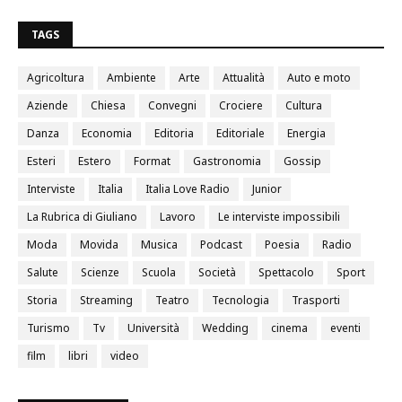
0
TAGS
Agricoltura
Ambiente
Arte
Attualità
Auto e moto
Aziende
Chiesa
Convegni
Crociere
Cultura
Danza
Economia
Editoria
Editoriale
Energia
Esteri
Estero
Format
Gastronomia
Gossip
Interviste
Italia
Italia Love Radio
Junior
La Rubrica di Giuliano
Lavoro
Le interviste impossibili
Moda
Movida
Musica
Podcast
Poesia
Radio
Salute
Scienze
Scuola
Società
Spettacolo
Sport
Storia
Streaming
Teatro
Tecnologia
Trasporti
Turismo
Tv
Università
Wedding
cinema
eventi
film
libri
video