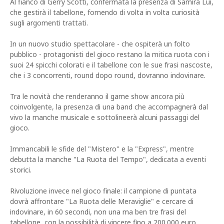
Al fianco di Gerry Scotti, confermata la presenza di Samira Lui,
che gestirà il tabellone, fornendo di volta in volta curiosità
sugli argomenti trattati.
In un nuovo studio spettacolare - che ospiterà un folto
pubblico - protagonisti del gioco restano la mitica ruota con i
suoi 24 spicchi colorati e il tabellone con le sue frasi nascoste,
che i 3 concorrenti, round dopo round, dovranno indovinare.
Tra le novità che renderanno il game show ancora più
coinvolgente, la presenza di una band che accompagnerà dal
vivo la manche musicale e sottolineerà alcuni passaggi del
gioco.
Immancabili le sfide del "Mistero" e la "Express", mentre
debutta la manche "La Ruota del Tempo", dedicata a eventi
storici.
Rivoluzione invece nel gioco finale: il campione di puntata
dovrà affrontare "La Ruota delle Meraviglie" e cercare di
indovinare, in 60 secondi, non una ma ben tre frasi del
tabellone, con la possibilità di vincere fino a 200.000 euro.