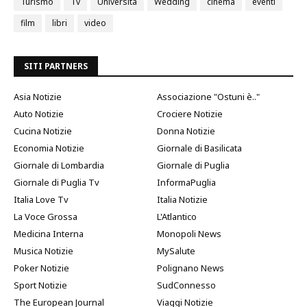
Turismo
Tv
Università
Wedding
cinema
eventi
film
libri
video
SITI PARTNERS
Asia Notizie
Associazione "Ostuni è.."
Auto Notizie
Crociere Notizie
Cucina Notizie
Donna Notizie
Economia Notizie
Giornale di Basilicata
Giornale di Lombardia
Giornale di Puglia
Giornale di Puglia Tv
InformaPuglia
Italia Love Tv
Italia Notizie
La Voce Grossa
L'Atlantico
Medicina Interna
Monopoli News
Musica Notizie
MySalute
Poker Notizie
Polignano News
Sport Notizie
SudConnesso
The European Journal
Viaggi Notizie