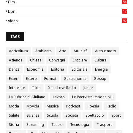
Film
56
0
Libri
17
4
Video
92
0
TAGS
Agricoltura
Ambiente
Arte
Attualità
Auto e moto
Aziende
Chiesa
Convegni
Crociere
Cultura
Danza
Economia
Editoria
Editoriale
Energia
Esteri
Estero
Format
Gastronomia
Gossip
Interviste
Italia
Italia Love Radio
Junior
La Rubrica di Giuliano
Lavoro
Le interviste impossibili
Moda
Movida
Musica
Podcast
Poesia
Radio
Salute
Scienze
Scuola
Società
Spettacolo
Sport
Storia
Streaming
Teatro
Tecnologia
Trasporti