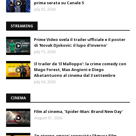
prima serata su Canale 5
July 02, 2026
STREAMING
Prime Video svela il trailer ufficiale e il poster
di 'Novak Djokovic: il lupo d'inverno'
July 15, 2026
Il trailer de 'Il Malloppo': la crime comedy con
Mago Forest, Max Angioni e Diego
Abatantuono al cinema dal 3 settembre
July 04, 2026
CINEMA
Film al cinema, 'Spider-Man: Brand New Day'
August 01, 2026
'In eterno amore' conquista l'Amura Film