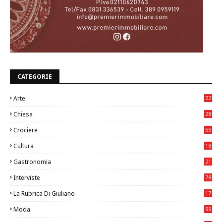
CATEGORIE
Arte
22
7
Chiesa
28
7
Crociere
55
Cultura
18
7
Gastronomia
21
8
Interviste
78
La Rubrica Di Giuliano
17
6
Moda
99