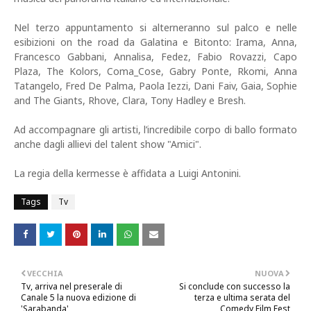
Nel terzo appuntamento si alterneranno sul palco e nelle
esibizioni on the road da Galatina e Bitonto: Irama, Anna,
Francesco Gabbani, Annalisa, Fedez, Fabio Rovazzi, Capo
Plaza, The Kolors, Coma_Cose, Gabry Ponte, Rkomi, Anna
Tatangelo, Fred De Palma, Paola Iezzi, Dani Faiv, Gaia, Sophie
and The Giants, Rhove, Clara, Tony Hadley e Bresh.
Ad accompagnare gli artisti, l’incredibile corpo di ballo formato
anche dagli allievi del talent show "Amici".
La regia della kermesse è affidata a Luigi Antonini.
Tags
Tv
VECCHIA
NUOVA
Tv, arriva nel preserale di
Si conclude con successo la
Canale 5 la nuova edizione di
terza e ultima serata del
'Sarabanda'
Comedy Film Fest