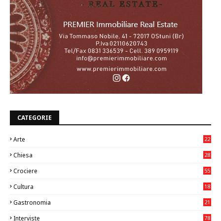
CATEGORIE
Arte
22
7
Chiesa
28
7
Crociere
55
Cultura
18
7
Gastronomia
21
8
Interviste
78