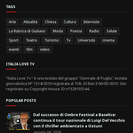
TAGS
Arte
Attualità
Chiesa
Cultura
Interviste
La Rubrica di Giuliano
Moda
Poesia
Radio
Salute
Sport
Teatro
Turismo
Tv
Università
cinema
eventi
film
video
ITALIA LOVE TV
"Italia Love Tv" è una testata del gruppo "Giornale di Puglia", testata
giornalistica N° 1314/2010 registrata al Trib. Di Bari il 06/05/2010. Sito
registrato su Copyright House ID n°329155544.
POPULAR POSTS
Dal successo di Ombre Festival a Baselice:
continua il tour nazionale di Luigi Del Vecchio
con il thriller ambientato a Ostuni
agosto 04, 2026