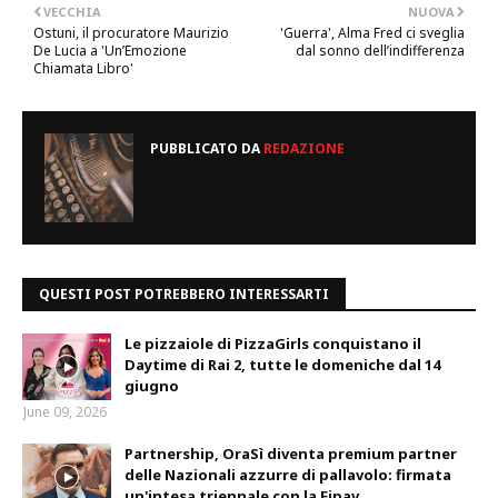
VECCHIA
NUOVA
Ostuni, il procuratore Maurizio
'Guerra', Alma Fred ci sveglia
De Lucia a 'Un’Emozione
dal sonno dell’indifferenza
Chiamata Libro'
PUBBLICATO DA
REDAZIONE
QUESTI POST POTREBBERO INTERESSARTI
Le pizzaiole di PizzaGirls conquistano il
Daytime di Rai 2, tutte le domeniche dal 14
giugno
June 09, 2026
Partnership, OraSì diventa premium partner
delle Nazionali azzurre di pallavolo: firmata
un'intesa triennale con la Fipav