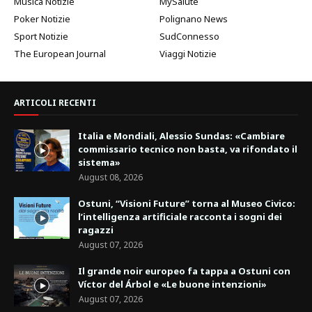
Musica Notizie
MySalute
Poker Notizie
Polignano News
Sport Notizie
SudConnesso
The European Journal
Viaggi Notizie
ARTICOLI RECENTI
Italia e Mondiali, Alessio Sundas: «Cambiare
commissario tecnico non basta, va rifondato il
sistema»
August 08, 2026
Ostuni, “Visioni Future” torna al Museo Civico:
l’intelligenza artificiale racconta i sogni dei
ragazzi
August 07, 2026
Il grande noir europeo fa tappa a Ostuni con
Víctor del Árbol e «Le buone intenzioni»
August 07, 2026