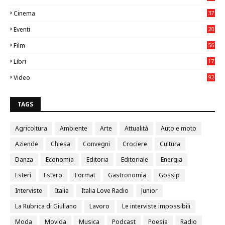
75
Cinema
37
3
Eventi
20
05
Film
56
0
Libri
17
4
Video
92
0
TAGS
Agricoltura
Ambiente
Arte
Attualità
Auto e moto
Aziende
Chiesa
Convegni
Crociere
Cultura
Danza
Economia
Editoria
Editoriale
Energia
Esteri
Estero
Format
Gastronomia
Gossip
Interviste
Italia
Italia Love Radio
Junior
La Rubrica di Giuliano
Lavoro
Le interviste impossibili
Moda
Movida
Musica
Podcast
Poesia
Radio