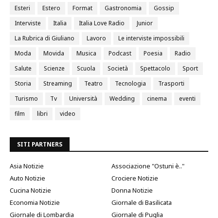
Esteri
Estero
Format
Gastronomia
Gossip
Interviste
Italia
Italia Love Radio
Junior
La Rubrica di Giuliano
Lavoro
Le interviste impossibili
Moda
Movida
Musica
Podcast
Poesia
Radio
Salute
Scienze
Scuola
Società
Spettacolo
Sport
Storia
Streaming
Teatro
Tecnologia
Trasporti
Turismo
Tv
Università
Wedding
cinema
eventi
film
libri
video
SITI PARTNERS
Asia Notizie
Associazione "Ostuni è.."
Auto Notizie
Crociere Notizie
Cucina Notizie
Donna Notizie
Economia Notizie
Giornale di Basilicata
Giornale di Lombardia
Giornale di Puglia