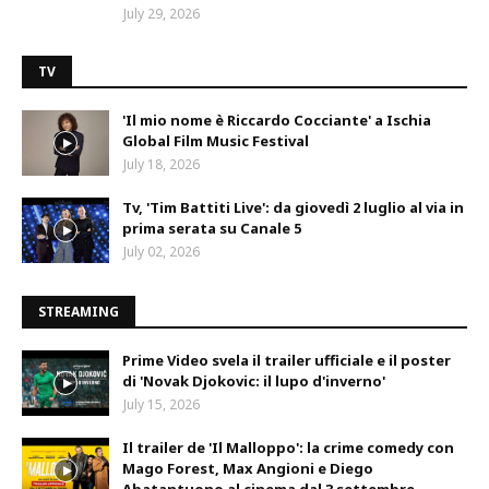
July 29, 2026
TV
'Il mio nome è Riccardo Cocciante' a Ischia
Global Film Music Festival
July 18, 2026
Tv, 'Tim Battiti Live': da giovedì 2 luglio al via in
prima serata su Canale 5
July 02, 2026
STREAMING
Prime Video svela il trailer ufficiale e il poster
di 'Novak Djokovic: il lupo d'inverno'
July 15, 2026
Il trailer de 'Il Malloppo': la crime comedy con
Mago Forest, Max Angioni e Diego
Abatantuono al cinema dal 3 settembre