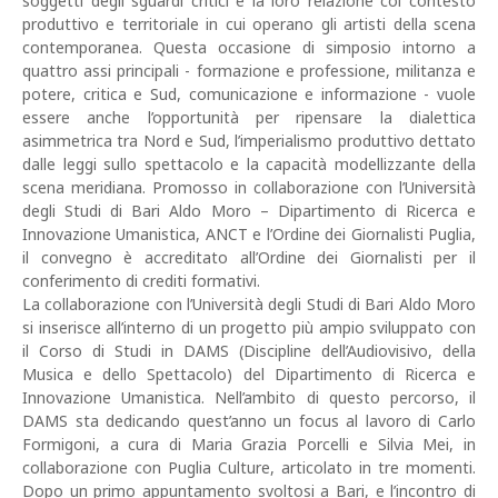
soggetti degli sguardi critici e la loro relazione col contesto
produttivo e territoriale in cui operano gli artisti della scena
contemporanea. Questa occasione di simposio intorno a
quattro assi principali - formazione e professione, militanza e
potere, critica e Sud, comunicazione e informazione - vuole
essere anche l’opportunità per ripensare la dialettica
asimmetrica tra Nord e Sud, l’imperialismo produttivo dettato
dalle leggi sullo spettacolo e la capacità modellizzante della
scena meridiana. Promosso in collaborazione con l’Università
degli Studi di Bari Aldo Moro – Dipartimento di Ricerca e
Innovazione Umanistica, ANCT e l’Ordine dei Giornalisti Puglia,
il convegno è accreditato all’Ordine dei Giornalisti per il
conferimento di crediti formativi.
La collaborazione con l’Università degli Studi di Bari Aldo Moro
si inserisce all’interno di un progetto più ampio sviluppato con
il Corso di Studi in DAMS (Discipline dell’Audiovisivo, della
Musica e dello Spettacolo) del Dipartimento di Ricerca e
Innovazione Umanistica. Nell’ambito di questo percorso, il
DAMS sta dedicando quest’anno un focus al lavoro di Carlo
Formigoni, a cura di Maria Grazia Porcelli e Silvia Mei, in
collaborazione con Puglia Culture, articolato in tre momenti.
Dopo un primo appuntamento svoltosi a Bari, e l’incontro di