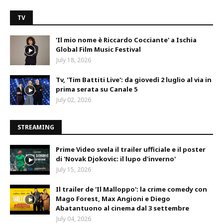
TV
'Il mio nome è Riccardo Cocciante' a Ischia
Global Film Music Festival
July 18, 2026
Tv, 'Tim Battiti Live': da giovedì 2 luglio al via in
prima serata su Canale 5
July 02, 2026
STREAMING
Prime Video svela il trailer ufficiale e il poster
di 'Novak Djokovic: il lupo d'inverno'
July 15, 2026
Il trailer de 'Il Malloppo': la crime comedy con
Mago Forest, Max Angioni e Diego
Abatantuono al cinema dal 3 settembre
July 04, 2026