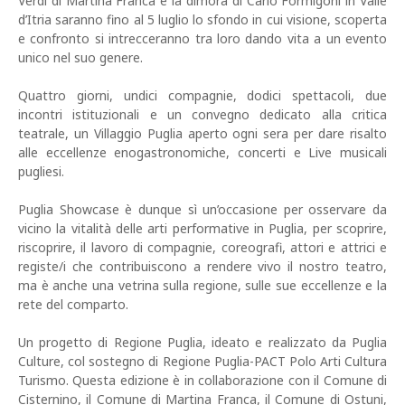
Verdi di Martina Franca e la dimora di Carlo Formigoni in Valle
d’Itria saranno fino al 5 luglio lo sfondo in cui visione, scoperta
e confronto si intrecceranno tra loro dando vita a un evento
unico nel suo genere.
Quattro giorni, undici compagnie, dodici spettacoli, due
incontri istituzionali e un convegno dedicato alla critica
teatrale, un Villaggio Puglia aperto ogni sera per dare risalto
alle eccellenze enogastronomiche, concerti e Live musicali
pugliesi.
Puglia Showcase è dunque sì un’occasione per osservare da
vicino la vitalità delle arti performative in Puglia, per scoprire,
riscoprire, il lavoro di compagnie, coreografi, attori e attrici e
registe/i che contribuiscono a rendere vivo il nostro teatro,
ma è anche una vetrina sulla regione, sulle sue eccellenze e la
rete del comparto.
Un progetto di Regione Puglia, ideato e realizzato da Puglia
Culture, col sostegno di Regione Puglia-PACT Polo Arti Cultura
Turismo. Questa edizione è in collaborazione con il Comune di
Cisternino, il Comune di Martina Franca, il Comune di Ostuni,