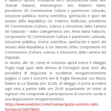
e Gilberto Santini, Presidente ARTI (Associazione delle Reti
Teatrali Italiane). Intervengono: Sen. Roberto Marti,
presidente VII Commissione Cultura e patrimonio culturale,
istruzione pubblica, ricerca scientifica, spettacolo e sport del
Senato della Repubblica; On. Federico Mollicone, presidente
VII Commissione (Cultura, scienza e istruzione) della Camera
dei Deputati – video collegamento; Sen. Anna Maria Fallucchi,
componente VII Commissione Cultura e patrimonio culturale,
istruzione pubblica, ricerca scientifica, spettacolo e sport del
Senato della Repubblica; e On. Matteo Orfini, componente VII
Commissione (Cultura, scienza e istruzione) della Camera dei
Deputati.
In serata, alle 20, come di consueto aprirà invece il Villaggio
Puglia negli spazi della dimora di Formigoni dove oltre alla
possibilità di degustare le eccellenze enogastronomiche
pugliesi ci sarà il concerto live di Puglia Showcase con Renzo
Rubino & La Sbanda (ore 22.30). Al villaggio si potrà accedere
ogni sera a partire dalle ore 20.00 acquistando un ticket di
ingresso che comprende la partecipazione al concerto serale e
una degustazione enogastronomica.
https://www.vivaticket.com/it/venue/spazio-esterno-carlo-
formigoni/520578063