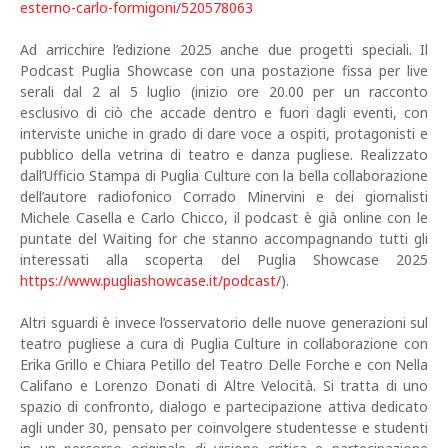
esterno-carlo-formigoni/520578063
Ad arricchire l’edizione 2025 anche due progetti speciali. Il
Podcast Puglia Showcase con una postazione fissa per live
serali dal 2 al 5 luglio (inizio ore 20.00 per un racconto
esclusivo di ciò che accade dentro e fuori dagli eventi, con
interviste uniche in grado di dare voce a ospiti, protagonisti e
pubblico della vetrina di teatro e danza pugliese. Realizzato
dall’Ufficio Stampa di Puglia Culture con la bella collaborazione
dell’autore radiofonico Corrado Minervini e dei giornalisti
Michele Casella e Carlo Chicco, il podcast è già online con le
puntate del Waiting for che stanno accompagnando tutti gli
interessati alla scoperta del Puglia Showcase 2025
https://www.pugliashowcase.it/podcast/
).
Altri sguardi è invece l’osservatorio delle nuove generazioni sul
teatro pugliese a cura di Puglia Culture in collaborazione con
Erika Grillo e Chiara Petillo del Teatro Delle Forche e con Nella
Califano e Lorenzo Donati di Altre Velocità. Si tratta di uno
spazio di confronto, dialogo e partecipazione attiva dedicato
agli under 30, pensato per coinvolgere studentesse e studenti