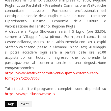
Assessore al Turismo, Sviluppo e impresa turistica, Regione
Puglia; Lucia Parchitelli - Presidente Commissione VI (Politiche
comunitarie - Lavoro - Formazione professionale) del
Consiglio Regionale della Puglia e Aldo Patruno – Direttore
Dipartimento Turismo, Economia della Cultura e
Valorizzazione del Territorio, Regione Puglia.
A chiudere il Puglia Showcase sarà, il 5 luglio (ore 22.30),
sempre al Villaggio Puglia (dimora Formigoni) il concerto di
Cesare dell’Anna, Mauro Tre e Guido Nemola con DN 3, ospiti
Stefano Valenzano (basso) e Giovanni Chirico (sax). Al villaggio
si potrà accedere ogni sera a partire dalle ore 20.00
acquistando un ticket di ingresso che comprende la
partecipazione al concerto serale e una degustazione
enogastronomica.
https://www.vivaticket.com/it/venue/spazio-esterno-carlo-
formigoni/520578063
Tutti i dettagli e il programma completo sono disponibili su
https://www.pugliashowcase.it/
Tags
eventi