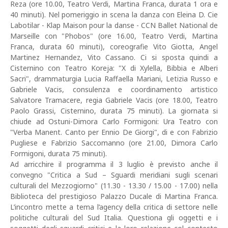
Reza (ore 10.00, Teatro Verdi, Martina Franca, durata 1 ora e
40 minuti). Nel pomeriggio in scena la danza con Eleina D. Cie
Labotilar - Klap Maison pour la danse - CCN Ballet National de
Marseille con "Phobos" (ore 16.00, Teatro Verdi, Martina
Franca, durata 60 minuti), coreografie Vito Giotta, Angel
Martinez Hernandez, Vito Cassano. Ci si sposta quindi a
Cisternino con Teatro Koreja: "X di Xylella, Bibbia e Alberi
Sacri", drammaturgia Lucia Raffaella Mariani, Letizia Russo e
Gabriele Vacis, consulenza e coordinamento artistico
Salvatore Tramacere, regia Gabriele Vacis (ore 18.00, Teatro
Paolo Grassi, Cisternino, durata 75 minuti). La giornata si
chiude ad Ostuni-Dimora Carlo Formigoni: Ura Teatro con
"Verba Manent. Canto per Ennio De Giorgi", di e con Fabrizio
Pugliese e Fabrizio Saccomanno (ore 21.00, Dimora Carlo
Formigoni, durata 75 minuti).
Ad arricchire il programma il 3 luglio è previsto anche il
convegno "Critica a Sud – Sguardi meridiani sugli scenari
culturali del Mezzogiorno" (11.30 - 13.30 / 15.00 - 17.00) nella
Biblioteca del prestigioso Palazzo Ducale di Martina Franca.
L’incontro mette a tema l’agency della critica di settore nelle
politiche culturali del Sud Italia. Questiona gli oggetti e i