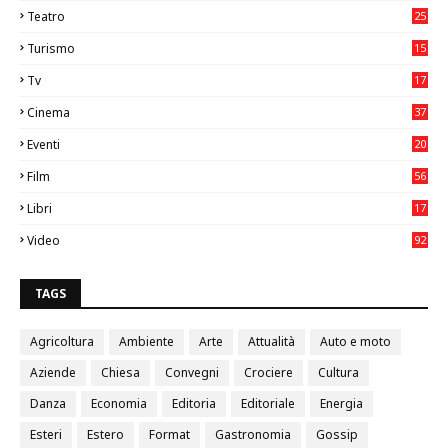
Teatro
25
2
Turismo
15
2
Tv
17
75
Cinema
37
3
Eventi
20
05
Film
56
0
Libri
17
4
Video
92
0
TAGS
Agricoltura
Ambiente
Arte
Attualità
Auto e moto
Aziende
Chiesa
Convegni
Crociere
Cultura
Danza
Economia
Editoria
Editoriale
Energia
Esteri
Estero
Format
Gastronomia
Gossip