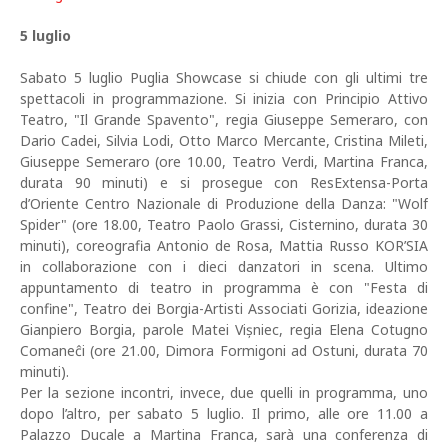
5 luglio
Sabato 5 luglio Puglia Showcase si chiude con gli ultimi tre
spettacoli in programmazione. Si inizia con Principio Attivo
Teatro, "Il Grande Spavento", regia Giuseppe Semeraro, con
Dario Cadei, Silvia Lodi, Otto Marco Mercante, Cristina Mileti,
Giuseppe Semeraro (ore 10.00, Teatro Verdi, Martina Franca,
durata 90 minuti) e si prosegue con ResExtensa-Porta
d’Oriente Centro Nazionale di Produzione della Danza: "Wolf
Spider" (ore 18.00, Teatro Paolo Grassi, Cisternino, durata 30
minuti), coreografia Antonio de Rosa, Mattia Russo KOR’SIA
in collaborazione con i dieci danzatori in scena. Ultimo
appuntamento di teatro in programma è con "Festa di
confine", Teatro dei Borgia-Artisti Associati Gorizia, ideazione
Gianpiero Borgia, parole Matei Vișniec, regia Elena Cotugno
Comaneĉi (ore 21.00, Dimora Formigoni ad Ostuni, durata 70
minuti).
Per la sezione incontri, invece, due quelli in programma, uno
dopo l’altro, per sabato 5 luglio. Il primo, alle ore 11.00 a
Palazzo Ducale a Martina Franca, sarà una conferenza di