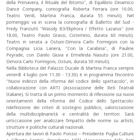
della Primavera, il Rituale del Ritorno", di Equilibrio Dinamico
Dance Company, coreografia Roberta Ferrara (ore 10.00,
Teatro Verdi, Martina Franca, durata 55 minuti). Nel
pomeriggio va in scena la coreografia di Balletto del Sud -
Fredy Franzutti "Wassily B3/Ekphora / Effetto Lazarus" (ore
18.00, Teatro Paolo Grassi, Cisternino, durata 60 minuti).
Teatro in serata a Ostuni-Dimora Carlo Formigoni con la
Compagnia Licia Lanera, "Con la Carabina", di Pauline
Peyrade, con Danilo Giuva e Ermelinda Nasuto (ore 21.00,
Dimora Carlo Formigoni, Ostuni, durata 50 minuti).
Nella Biblioteca del Palazzo Ducale di Martina Franca sempre
venerdì 4 luglio (ore 11.30 - 13.30) è in programma l’incontro
"Nuovi indirizzi della riforma del codice dello spettacolo", in
collaborazione con ARTI (Associazione delle Reti Teatrali
Italiane). Si tratta di un primo momento di riflessione sui nuovi
orientamenti della riforma del Codice dello Spettacolo:
ridefinizione dei criteri di sostegno pubblico, valorizzazione
della multidisciplinarietà e centralità dei territori. Sarà
un’occasione per analizzare l’impatto delle norme su artisti,
strutture e politiche culturali nazionali.
Apertura dei lavori di Paolo Ponzio – Presidente Puglia Culture