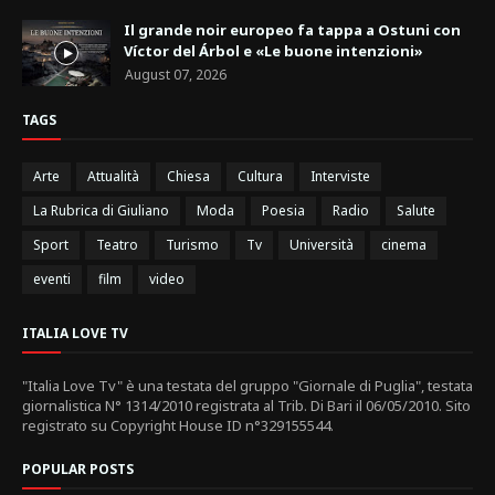
Il grande noir europeo fa tappa a Ostuni con
Víctor del Árbol e «Le buone intenzioni»
August 07, 2026
TAGS
Arte
Attualità
Chiesa
Cultura
Interviste
La Rubrica di Giuliano
Moda
Poesia
Radio
Salute
Sport
Teatro
Turismo
Tv
Università
cinema
eventi
film
video
ITALIA LOVE TV
"Italia Love Tv" è una testata del gruppo "Giornale di Puglia", testata
giornalistica N° 1314/2010 registrata al Trib. Di Bari il 06/05/2010. Sito
registrato su Copyright House ID n°329155544.
POPULAR POSTS