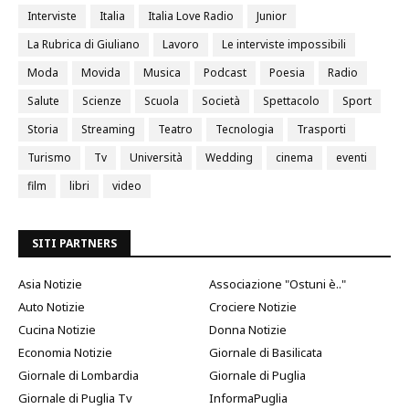
Interviste
Italia
Italia Love Radio
Junior
La Rubrica di Giuliano
Lavoro
Le interviste impossibili
Moda
Movida
Musica
Podcast
Poesia
Radio
Salute
Scienze
Scuola
Società
Spettacolo
Sport
Storia
Streaming
Teatro
Tecnologia
Trasporti
Turismo
Tv
Università
Wedding
cinema
eventi
film
libri
video
SITI PARTNERS
Asia Notizie
Associazione "Ostuni è.."
Auto Notizie
Crociere Notizie
Cucina Notizie
Donna Notizie
Economia Notizie
Giornale di Basilicata
Giornale di Lombardia
Giornale di Puglia
Giornale di Puglia Tv
InformaPuglia