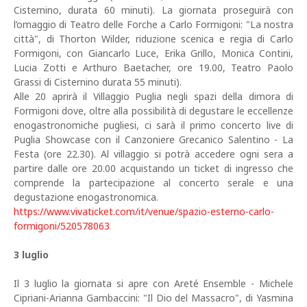
Cisternino, durata 60 minuti). La giornata proseguirà con
l’omaggio di Teatro delle Forche a Carlo Formigoni: "La nostra
città", di Thorton Wilder, riduzione scenica e regia di Carlo
Formigoni, con Giancarlo Luce, Erika Grillo, Monica Contini,
Lucia Zotti e Arthuro Baetacher, ore 19.00, Teatro Paolo
Grassi di Cisternino durata 55 minuti).
Alle 20 aprirà il Villaggio Puglia negli spazi della dimora di
Formigoni dove, oltre alla possibilità di degustare le eccellenze
enogastronomiche pugliesi, ci sarà il primo concerto live di
Puglia Showcase con il Canzoniere Grecanico Salentino - La
Festa (ore 22.30). Al villaggio si potrà accedere ogni sera a
partire dalle ore 20.00 acquistando un ticket di ingresso che
comprende la partecipazione al concerto serale e una
degustazione enogastronomica.
https://www.vivaticket.com/it/venue/spazio-esterno-carlo-
formigoni/520578063
3 luglio
Il 3 luglio la giornata si apre con Areté Ensemble - Michele
Cipriani-Arianna Gambaccini: "Il Dio del Massacro", di Yasmina