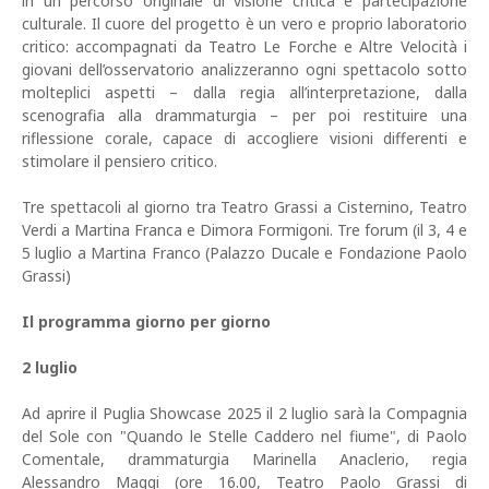
in un percorso originale di visione critica e partecipazione
culturale. Il cuore del progetto è un vero e proprio laboratorio
critico: accompagnati da Teatro Le Forche e Altre Velocità i
giovani dell’osservatorio analizzeranno ogni spettacolo sotto
molteplici aspetti – dalla regia all’interpretazione, dalla
scenografia alla drammaturgia – per poi restituire una
riflessione corale, capace di accogliere visioni differenti e
stimolare il pensiero critico.
Tre spettacoli al giorno tra Teatro Grassi a Cisternino, Teatro
Verdi a Martina Franca e Dimora Formigoni. Tre forum (il 3, 4 e
5 luglio a Martina Franco (Palazzo Ducale e Fondazione Paolo
Grassi)
Il programma giorno per giorno
2 luglio
Ad aprire il Puglia Showcase 2025 il 2 luglio sarà la Compagnia
del Sole con "Quando le Stelle Caddero nel fiume", di Paolo
Comentale, drammaturgia Marinella Anaclerio, regia
Alessandro Maggi (ore 16.00, Teatro Paolo Grassi di