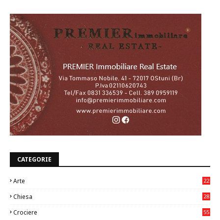
CATEGORIE
Arte
22
7
Chiesa
28
7
Crociere
55