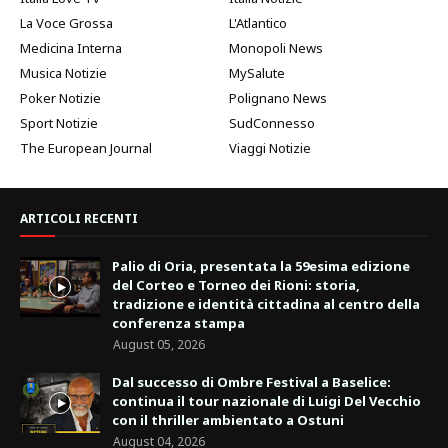
La Voce Grossa
L'Atlantico
Medicina Interna
Monopoli News
Musica Notizie
MySalute
Poker Notizie
Polignano News
Sport Notizie
SudConnesso
The European Journal
Viaggi Notizie
ARTICOLI RECENTI
Palio di Oria, presentata la 59esima edizione
del Corteo e Torneo dei Rioni: storia,
tradizione e identità cittadina al centro della
conferenza stampa
August 05, 2026
Dal successo di Ombre Festival a Baselice:
continua il tour nazionale di Luigi Del Vecchio
con il thriller ambientato a Ostuni
August 04, 2026