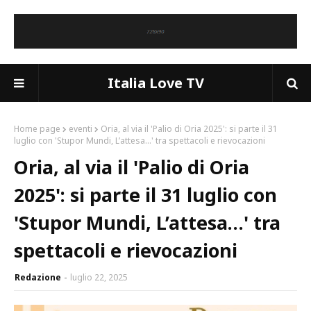
Italia Love TV
Home page
eventi
Oria, al via il 'Palio di Oria 2025': si parte il 31
luglio con 'Stupor Mundi, L’attesa…' tra spettacoli e rievocazioni
Oria, al via il 'Palio di Oria
2025': si parte il 31 luglio con
'Stupor Mundi, L’attesa…' tra
spettacoli e rievocazioni
Redazione
luglio 22, 2025