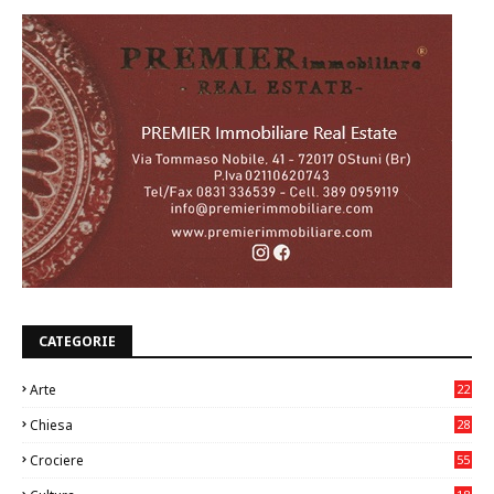
CATEGORIE
Arte
22
7
Chiesa
28
7
Crociere
55