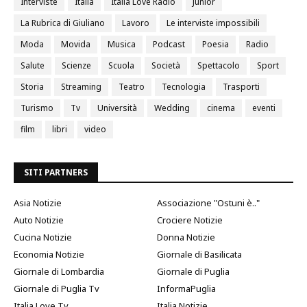
Interviste
Italia
Italia Love Radio
Junior
La Rubrica di Giuliano
Lavoro
Le interviste impossibili
Moda
Movida
Musica
Podcast
Poesia
Radio
Salute
Scienze
Scuola
Società
Spettacolo
Sport
Storia
Streaming
Teatro
Tecnologia
Trasporti
Turismo
Tv
Università
Wedding
cinema
eventi
film
libri
video
SITI PARTNERS
Asia Notizie
Associazione "Ostuni è.."
Auto Notizie
Crociere Notizie
Cucina Notizie
Donna Notizie
Economia Notizie
Giornale di Basilicata
Giornale di Lombardia
Giornale di Puglia
Giornale di Puglia Tv
InformaPuglia
Italia Love Tv
Italia Notizie