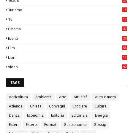
Teatro
25
2
Turismo
15
2
Tv
17
75
Cinema
37
3
Eventi
20
05
Film
56
0
Libri
17
4
Video
92
0
TAGS
Agricoltura
Ambiente
Arte
Attualità
Auto e moto
Aziende
Chiesa
Convegni
Crociere
Cultura
Danza
Economia
Editoria
Editoriale
Energia
Esteri
Estero
Format
Gastronomia
Gossip