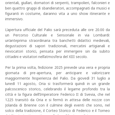
orientali, giullari, domatori di serpenti, trampolieri, falconieri e
ben quattro gruppi di sbandieratori, accompagnati da musici e
figuranti in costume, daranno vita a uno show itinerante e
immersivo.
L’apertura ufficiale del Palio sarà preceduta alle ore 20.00 da
un Percorso Culturale e Sensoriale in via Lombardi:
un’anteprima straordinaria tra banchetti didattici medievali,
degustazioni di sapori tradizionali, mercatini artigianali e
rievocatori storici, pensata per immergere sin da subito
cittadini e visitatori nell’atmosfera del XIII secolo.
Per la prima volta, l’edizione 2025 prevede una vera e propria
giornata di pre-apertura, per anticipare e valorizzare
maggiormente l’esperienza del Palio. Da giovedì 31 luglio a
lunedì 11 agosto, Oria si trasformerà quindi in un grande
palcoscenico storico, celebrando il legame profondo tra la
città e la figura dell’Imperatore Federico II di Svevia, che nel
1225 transitò da Oria e si fermò in attesa delle nozze con
Jolanda di Brienne con il culmine degli eventi che sono, nel
solco della tradizione, il Corteo Storico di Federico e il Torneo