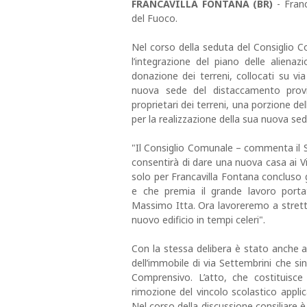
FRANCAVILLA FONTANA (BR)
- Franc
del Fuoco.
Nel corso della seduta del Consiglio C
l’integrazione del piano delle alienaz
donazione dei terreni, collocati su via
nuova sede del distaccamento provin
proprietari dei terreni, una porzione de
per la realizzazione della sua nuova sed
"Il Consiglio Comunale – commenta il S
consentirà di dare una nuova casa ai Vi
solo per Francavilla Fontana concluso g
e che premia il grande lavoro porta
Massimo Itta. Ora lavoreremo a stretto 
nuovo edificio in tempi celeri".
Con la stessa delibera è stato anche ap
dell’immobile di via Settembrini che si
Comprensivo. L’atto, che costituisce
rimozione del vincolo scolastico applicat
Nel corso della discussione consiliare è 