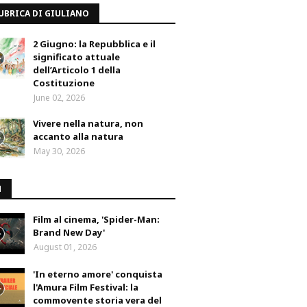
UBRICA DI GIULIANO
2 Giugno: la Repubblica e il
significato attuale
dell’Articolo 1 della
Costituzione
June 02, 2026
Vivere nella natura, non
accanto alla natura
May 30, 2026
M
Film al cinema, 'Spider-Man:
Brand New Day'
August 01, 2026
'In eterno amore' conquista
l'Amura Film Festival: la
commovente storia vera del