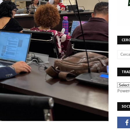
CERC
TRAD
Power
SOC