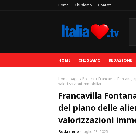
Home
Chi siamo
Contatti
HOME
CHI SIAMO
REDAZIONE
Home page
Politica
Francavilla Fontana, a
valorizzazioni immobiliari
Francavilla Fontana
del piano delle alie
valorizzazioni immo
Redazione
luglio 23, 2025