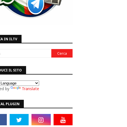
A IN ILTV
UCI IL SITO
ed by
Translate
IAL PLUGIN