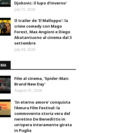
Djokovic: il lupo d'inverno'
July 15, 2026
Il trailer de 'Il Malloppo': la
crime comedy con Mago
Forest, Max Angioni e Diego
Abatantuono al cinema dal 3
settembre
July 04, 2026
EMA
Film al cinema, 'Spider-Man:
Brand New Day'
August 01, 2026
'In eterno amore' conquista
l'Amura Film Festival: la
commovente storia vera del
neretino De Benedittis in
un'opera interamente girata
in Puglia