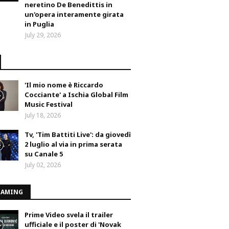
neretino De Benedittis in
un'opera interamente girata
in Puglia
July 29, 2026
'Il mio nome è Riccardo
Cocciante' a Ischia Global Film
Music Festival
July 18, 2026
Tv, 'Tim Battiti Live': da giovedì
2 luglio al via in prima serata
su Canale 5
July 02, 2026
EAMING
Prime Video svela il trailer
ufficiale e il poster di 'Novak