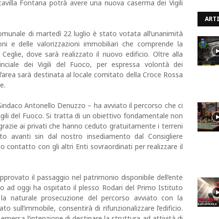
avilla Fontana potrà avere una nuova caserma dei Vigili
ARTI
omunale di martedì 22 luglio è stato votata all’unanimità
ioni e delle valorizzazioni immobiliari che comprende la
 Ceglie, dove sarà realizzato il nuovo edificio. Oltre alla
ciale dei Vigili del Fuoco, per espressa volontà dei
ll’area sarà destinata al locale comitato della Croce Rossa
e.
indaco Antonello Denuzzo – ha avviato il percorso che ci
gili del Fuoco. Si tratta di un obiettivo fondamentale non
razie ai privati che hanno ceduto gratuitamente i terreni
to avanti sin dal nostro insediamento dal Consigliere
contatto con gli altri Enti sovraordinati per realizzare il
provato il passaggio nel patrimonio disponibile dell’ente
no ad oggi ha ospitato il plesso Rodari del Primo Istituto
 la naturale prosecuzione del percorso avviato con la
o sull’immobile, consentirà di rifunzionalizzare l’edificio.
emersa l’intenzione di destinare la struttura ad attività di