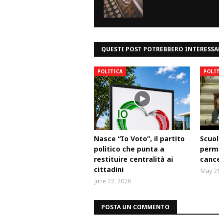
QUESTI POST POTREBBERO INTERESSA
POLITICA
POLI
Nasce “Io Voto”, il partito
Scuol
politico che punta a
perm
restituire centralità ai
cance
cittadini
May 21
June 22, 2026
POSTA UN COMMENTO