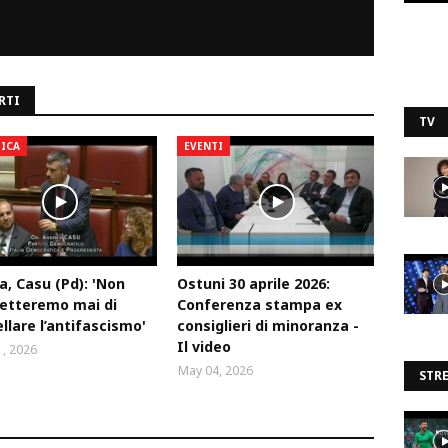
RTI
TV
TICA
EVENTI
a, Casu (Pd): 'Non
Ostuni 30 aprile 2026:
etteremo mai di
Conferenza stampa ex
llare l’antifascismo'
consiglieri di minoranza -
Il video
, 2026
May 04, 2026
STR