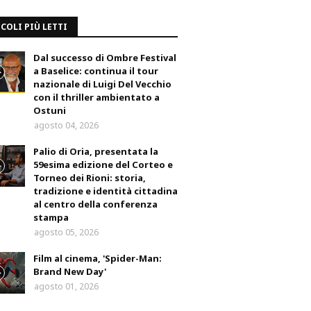
COLI PIÙ LETTI
Dal successo di Ombre Festival
a Baselice: continua il tour
nazionale di Luigi Del Vecchio
con il thriller ambientato a
Ostuni
agosto 04, 2026
Palio di Oria, presentata la
59esima edizione del Corteo e
Torneo dei Rioni: storia,
tradizione e identità cittadina
al centro della conferenza
stampa
agosto 05, 2026
Film al cinema, 'Spider-Man:
Brand New Day'
agosto 01, 2026