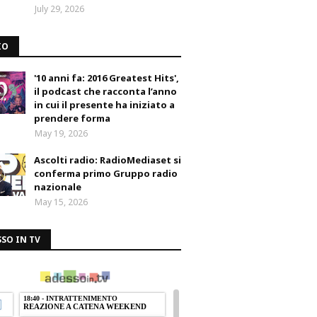
July 29, 2026
IO
'10 anni fa: 2016 Greatest Hits',
il podcast che racconta l’anno
in cui il presente ha iniziato a
prendere forma
May 19, 2026
Ascolti radio: RadioMediaset si
conferma primo Gruppo radio
nazionale
May 15, 2026
SO IN TV