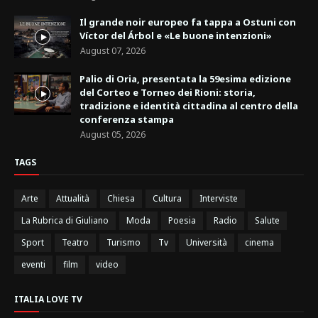
Il grande noir europeo fa tappa a Ostuni con
Víctor del Árbol e «Le buone intenzioni»
August 07, 2026
Palio di Oria, presentata la 59esima edizione
del Corteo e Torneo dei Rioni: storia,
tradizione e identità cittadina al centro della
conferenza stampa
August 05, 2026
TAGS
Arte
Attualità
Chiesa
Cultura
Interviste
La Rubrica di Giuliano
Moda
Poesia
Radio
Salute
Sport
Teatro
Turismo
Tv
Università
cinema
eventi
film
video
ITALIA LOVE TV