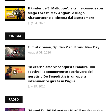
Il trailer de 'Il Malloppo': la crime comedy con
Mago Forest, Max Angioni e Diego
Abatantuono al cinema dal 3 settembre
July 04, 2026
CINEMA
Film al cinema, 'Spider-Man: Brand New Day'
August 01, 2026
'In eterno amore' conquista l'Amura Film
Festival: la commovente storia vera del
neretino De Benedittis in un'opera
interamente girata in Puglia
July 29, 2026
RADIO
'10 anni fa: 2016 Greatest Hits', il podcast che