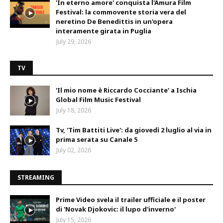
'In eterno amore' conquista l'Amura Film
Festival: la commovente storia vera del
neretino De Benedittis in un'opera
interamente girata in Puglia
July 29, 2026
TV
'Il mio nome è Riccardo Cocciante' a Ischia
Global Film Music Festival
July 18, 2026
Tv, 'Tim Battiti Live': da giovedì 2 luglio al via in
prima serata su Canale 5
July 02, 2026
STREAMING
Prime Video svela il trailer ufficiale e il poster
di 'Novak Djokovic: il lupo d'inverno'
July 15, 2026