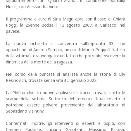
l’appuntamento con "Quarto Grado". In conduzione Gianluigi
Nuzzi, con Alessandra Viero.
Il programma a cura di Siria Magri apre con il caso di Chiara
Poggi, la 26enne uccisa il 13 agosto 2007, a Garlasco, nel
pavese.
La nuova inchiesta si concentra sull’impronta 33, che
appartiene ad Andrea Sempio, amico di Marco Poggi (il fratello
della vittima), ora indagato: un fatto che potrebbe riscrivere la
dinamica della morte della ragazza.
Nel corso della puntata si analizza anche la storia di Lily
Resinovich, trovata senza vita il 5 gennaio 2022.
La PM ha chiesto nuove analisi sulle tracce trovate sotto le
scarpe della vittima. Si tratta del terriccio di un roseto o
potrebbe essere polvere proveniente dal laboratorio di
Sebastiano Visintin?
Confermati, inoltre, gli interventi di esperti e ospiti, con
Carmen Pugliese, Luciano Garofano, Massimo Picozzi,