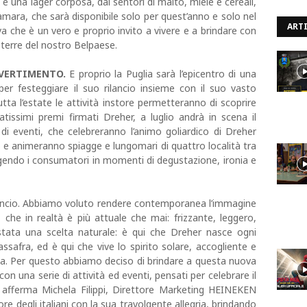
 è una lager corposa, dai sentori di malto, miele e cereali,
mara, che sarà disponibile solo per quest’anno e solo nel
ARTI
iva che è un vero e proprio invito a vivere e a brindare con
ti terre del nostro Belpaese.
IVERTIMENTO.
E proprio la Puglia sarà l’epicentro di una
per festeggiare il suo rilancio insieme con il suo vasto
tta l’estate le attività instore permetteranno di scoprire
tissimi premi firmati Dreher, a luglio andrà in scena il
di eventi, che celebreranno l’animo goliardico di Dreher
) e animeranno spiagge e lungomari di quattro località tra
lgendo i consumatori in momenti di degustazione, ironia e
lancio. Abbiamo voluto rendere contemporanea l’immagine
 che in realtà è più attuale che mai: frizzante, leggero,
è stata una scelta naturale: è qui che Dreher nasce ogni
Massafra, ed è qui che vive lo spirito solare, accogliente e
ta. Per questo abbiamo deciso di brindare a questa nuova
on una serie di attività ed eventi, pensati per celebrare il
 afferma Michela Filippi, Direttore Marketing HEINEKEN
re degli italiani con la sua travolgente allegria, brindando