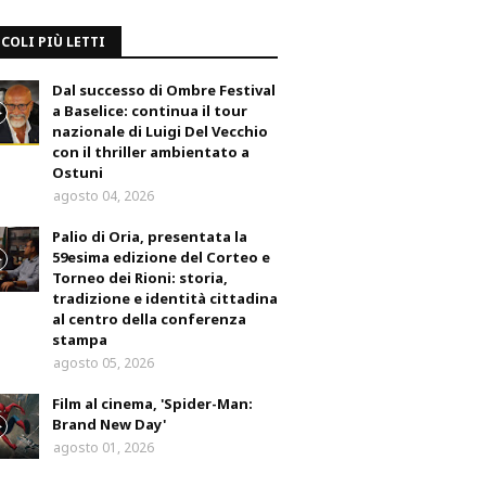
COLI PIÙ LETTI
Dal successo di Ombre Festival
a Baselice: continua il tour
nazionale di Luigi Del Vecchio
con il thriller ambientato a
Ostuni
agosto 04, 2026
Palio di Oria, presentata la
59esima edizione del Corteo e
Torneo dei Rioni: storia,
tradizione e identità cittadina
al centro della conferenza
stampa
agosto 05, 2026
Film al cinema, 'Spider-Man:
Brand New Day'
agosto 01, 2026