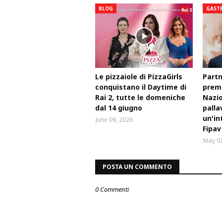
BLOG
GAST
Le pizzaiole di PizzaGirls
Partn
conquistano il Daytime di
premi
Rai 2, tutte le domeniche
Nazio
dal 14 giugno
palla
un'in
June 09, 2026
Fipav
May 02
POSTA UN COMMENTO
0 Commenti