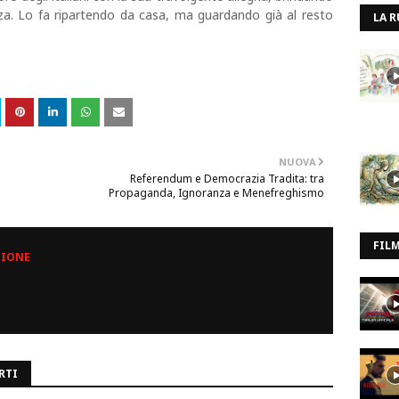
ezza. Lo fa ripartendo da casa, ma guardando già al resto
LA R
NUOVA
Referendum e Democrazia Tradita: tra
Propaganda, Ignoranza e Menefreghismo
FIL
ZIONE
RTI