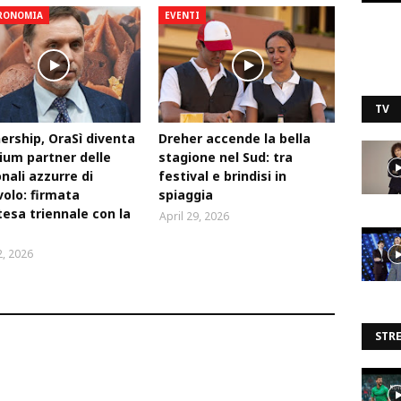
RONOMIA
EVENTI
TV
ership, OraSì diventa
Dreher accende la bella
um partner delle
stagione nel Sud: tra
nali azzurre di
festival e brindisi in
volo: firmata
spiaggia
tesa triennale con la
April 29, 2026
, 2026
STR