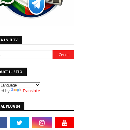
A IN ILTV
UCI IL SITO
ed by
Translate
IAL PLUGIN