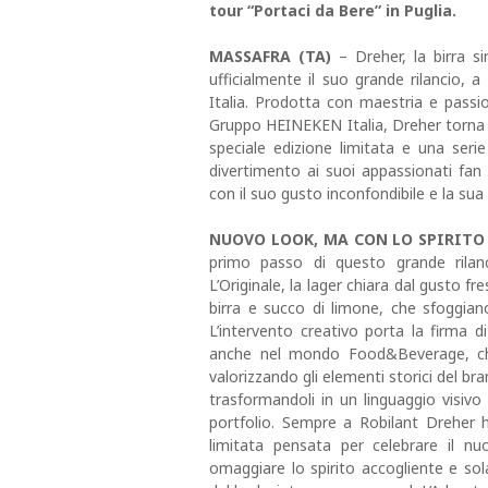
tour “Portaci da Bere” in Puglia.
MASSAFRA (TA)
– Dreher, la birra si
ufficialmente il suo grande rilancio, a
Italia. Prodotta con maestria e passion
Gruppo HEINEKEN Italia, Dreher torna 
speciale edizione limitata e una seri
divertimento ai suoi appassionati fa
con il suo gusto inconfondibile e la sua 
NUOVO LOOK, MA CON LO SPIRITO 
primo passo di questo grande rilanci
L’Originale, la lager chiara dal gusto fr
birra e succo di limone, che sfoggi
L’intervento creativo porta la firma di
anche nel mondo Food&Beverage, che
valorizzando gli elementi storici del bran
trasformandoli in un linguaggio visivo
portfolio. Sempre a Robilant Dreher h
limitata pensata per celebrare il nu
omaggiare lo spirito accogliente e sola