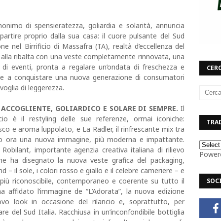
nonimo di spensieratezza, goliardia e solarità, annuncia
 partire proprio dalla sua casa: il cuore pulsante del Sud
e nel Birrificio di Massafra (TA), realtà d’eccellenza del
alla ribalta con una veste completamente rinnovata, una
e di eventi, pronta a regalare un’ondata di freschezza e
CERC
n e a conquistare una nuova generazione di consumatori
voglia di leggerezza.
ACCOGLIENTE, GOLIARDICO E SOLARE DI SEMPRE.
Il
o è il restyling delle sue referenze, ormai iconiche:
TRAD
esco e aroma luppolato, e La Radler, il rinfrescante mix tra
ano ora una nuova immagine, più moderna e impattante.
 Robilant, importante agenzia creativa italiana di rilievo
Power
 ha disegnato la nuova veste grafica del packaging,
d – il sole, i colori rosso e giallo e il celebre cameriere – e
 più riconoscibile, contemporaneo e coerente su tutto il
SOC
a affidato l’immagine de “L’Adorata”, la nuova edizione
ovo look in occasione del rilancio e, soprattutto, per
re del Sud Italia. Racchiusa in un’inconfondibile bottiglia