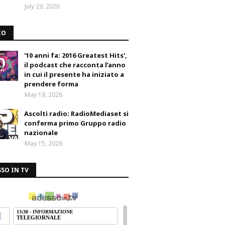
July 29, 2026
IO
'10 anni fa: 2016 Greatest Hits',
il podcast che racconta l’anno
in cui il presente ha iniziato a
prendere forma
May 19, 2026
Ascolti radio: RadioMediaset si
conferma primo Gruppo radio
nazionale
May 15, 2026
SO IN TV