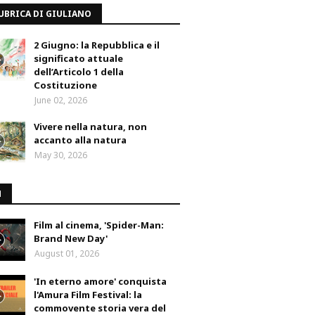
UBRICA DI GIULIANO
2 Giugno: la Repubblica e il
significato attuale
dell’Articolo 1 della
Costituzione
June 02, 2026
Vivere nella natura, non
accanto alla natura
May 30, 2026
M
Film al cinema, 'Spider-Man:
Brand New Day'
August 01, 2026
'In eterno amore' conquista
l'Amura Film Festival: la
commovente storia vera del