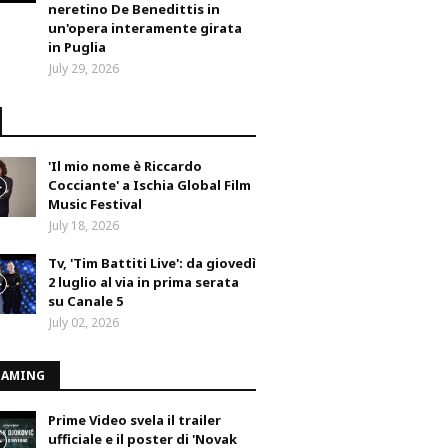
neretino De Benedittis in
un'opera interamente girata
in Puglia
July 29, 2026
'Il mio nome è Riccardo
Cocciante' a Ischia Global Film
Music Festival
July 18, 2026
Tv, 'Tim Battiti Live': da giovedì
2 luglio al via in prima serata
su Canale 5
July 02, 2026
EAMING
Prime Video svela il trailer
ufficiale e il poster di 'Novak