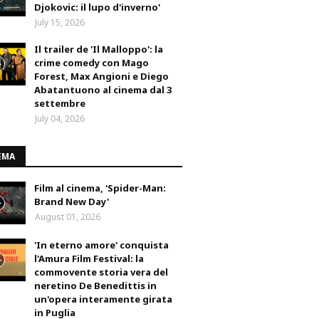
Djokovic: il lupo d'inverno'
July 15, 2026
Il trailer de 'Il Malloppo': la
crime comedy con Mago
Forest, Max Angioni e Diego
Abatantuono al cinema dal 3
settembre
July 04, 2026
EMA
Film al cinema, 'Spider-Man:
Brand New Day'
August 01, 2026
'In eterno amore' conquista
l'Amura Film Festival: la
commovente storia vera del
neretino De Benedittis in
un'opera interamente girata
in Puglia