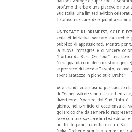
dal look vintage e super cool, L’Adorata
profumo di erbe e una piacevole nota a
Sud Italia: una limited edition celebrat
il sorriso in alcune delle più affascinan
UN’ESTATE DI BRINDISI, SOLE E D
serie di iniziative pensate da Dreher 
pubblico di appassionati. Mentre per tu
la nuova immagine e di vincere colora
“Portaci da Bere On Tour”: una serie 
(omaggiando uno dei suoi storici jingle
le province di Lecce e Taranto, coinvo
spensieratezza in pieno stile Dreher.
«C’è grande entusiasmo per questo ri
di Dreher valorizzando il suo heritage,
divertente. Ripartire dal Sud Italia 
giorno, nel Birrificio di eccellenza di 
goliardico che da sempre lo rappresen
fase con una speciale limited edition e c
nostro legame autentico con il Sud -
Italia. Dreher è pronta a tornare nel cuo