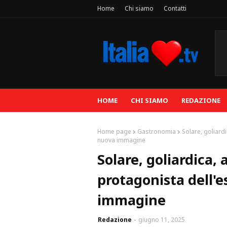
Home
Chi siamo
Contatti
HOME
CHI SIAMO
REDAZIONE
Home page
Gastronomia
Solare, goliard
nuova immagine
Solare, goliardica,
protagonista dell'
immagine
Redazione
giugno 11, 2025