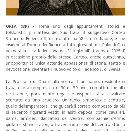
ORIA (BR)
- Torna uno degli appuntamenti storici e
folkloristici più attesi del Sud Italia: il suggestivo Corteo
Storico di Federico II, giunto alla sua 58esima edizione, e che
insieme al Torneo dei Rioni e a tutti gli eventi del Palio di Oria
animerà la città federiciana dal 31 luglio all'11 agosto 2025. E
in occasione proprio dello stesso Corteo, anche quest’anno,
un’opportunità unica attende appassionati di storia, teatro e
rievocazione: diventare il nuovo volto di Federico II di Svevia.
La Pro Loco di Oria è alla ricerca di un uomo, residente in
Italia, di età compresa tra i 30 e i 50 anni, con attitudine alla
recitazione, portamento regale e disponibilità a cavalcare
scortato da uno scudiero. Un ruolo simbolico e centrale,
quello dell’Imperatore, che guiderà il corteo composto da più
di seicento figuranti vestiti in abiti d’epoca, come cavalieri,
dame, armigeri, danzatrici del ventre, compagnie d’Arme,
giullari e sbandieratori, attraversando le vie del centro storico
di Oria, in una delle rievocazioni medievali più affascinanti