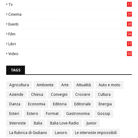
Tv
17
75
Cinema
37
3
Eventi
20
05
Film
56
0
Libri
17
4
Video
92
0
TAGS
Agricoltura
Ambiente
Arte
Attualità
Auto e moto
Aziende
Chiesa
Convegni
Crociere
Cultura
Danza
Economia
Editoria
Editoriale
Energia
Esteri
Estero
Format
Gastronomia
Gossip
Interviste
Italia
Italia Love Radio
Junior
La Rubrica di Giuliano
Lavoro
Le interviste impossibili