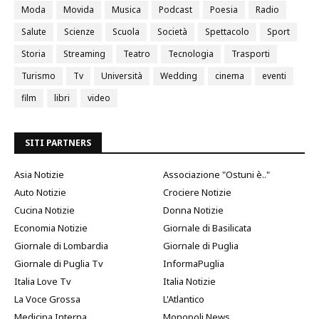
Moda
Movida
Musica
Podcast
Poesia
Radio
Salute
Scienze
Scuola
Società
Spettacolo
Sport
Storia
Streaming
Teatro
Tecnologia
Trasporti
Turismo
Tv
Università
Wedding
cinema
eventi
film
libri
video
SITI PARTNERS
Asia Notizie
Associazione "Ostuni è.."
Auto Notizie
Crociere Notizie
Cucina Notizie
Donna Notizie
Economia Notizie
Giornale di Basilicata
Giornale di Lombardia
Giornale di Puglia
Giornale di Puglia Tv
InformaPuglia
Italia Love Tv
Italia Notizie
La Voce Grossa
L'Atlantico
Medicina Interna
Monopoli News