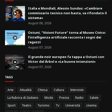
Italia e Mondiali, Alessio Sundas: «Cambiare
commissario tecnico non basta, va rifondato il
sistema»
August 08, 2026
Ostuni, “Visioni Future” torna al Museo Civico:
l’intelligenza artificiale racconta i sogni dei
ragazzi
August 07, 2026
Il grande noir europeo fa tappa a Ostuni con
Víctor del Árbol e «Le buone intenzioni»
August 07, 2026
TAGS
Arte
Attualità
Chiesa
Cultura
Interviste
La Rubrica di Giuliano
Moda
Poesia
Radio
Salute
Sport
Teatro
Turismo
Tv
Università
cinema