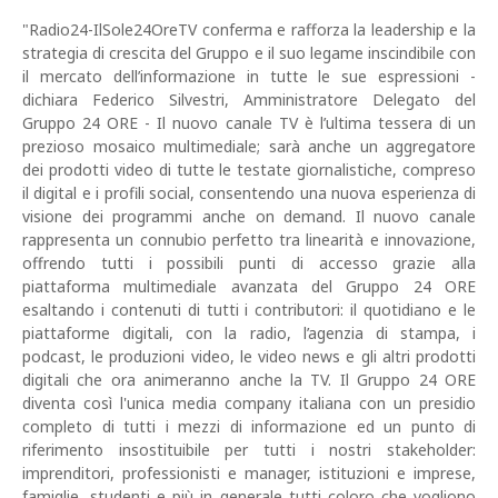
"Radio24-IlSole24OreTV conferma e rafforza la leadership e la
strategia di crescita del Gruppo e il suo legame inscindibile con
il mercato dell’informazione in tutte le sue espressioni -
dichiara Federico Silvestri, Amministratore Delegato del
Gruppo 24 ORE - Il nuovo canale TV è l’ultima tessera di un
prezioso mosaico multimediale; sarà anche un aggregatore
dei prodotti video di tutte le testate giornalistiche, compreso
il digital e i profili social, consentendo una nuova esperienza di
visione dei programmi anche on demand. Il nuovo canale
rappresenta un connubio perfetto tra linearità e innovazione,
offrendo tutti i possibili punti di accesso grazie alla
piattaforma multimediale avanzata del Gruppo 24 ORE
esaltando i contenuti di tutti i contributori: il quotidiano e le
piattaforme digitali, con la radio, l’agenzia di stampa, i
podcast, le produzioni video, le video news e gli altri prodotti
digitali che ora animeranno anche la TV. Il Gruppo 24 ORE
diventa così l'unica media company italiana con un presidio
completo di tutti i mezzi di informazione ed un punto di
riferimento insostituibile per tutti i nostri stakeholder:
imprenditori, professionisti e manager, istituzioni e imprese,
famiglie, studenti e più in generale tutti coloro che vogliono