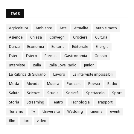
0
TAGS
Agricoltura
Ambiente
Arte
Attualità
Auto e moto
Aziende
Chiesa
Convegni
Crociere
Cultura
Danza
Economia
Editoria
Editoriale
Energia
Esteri
Estero
Format
Gastronomia
Gossip
Interviste
Italia
Italia Love Radio
Junior
La Rubrica di Giuliano
Lavoro
Le interviste impossibili
Moda
Movida
Musica
Podcast
Poesia
Radio
Salute
Scienze
Scuola
Società
Spettacolo
Sport
Storia
Streaming
Teatro
Tecnologia
Trasporti
Turismo
Tv
Università
Wedding
cinema
eventi
film
libri
video