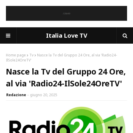
Italia Love TV
Home page
Tv
Nasce la Tv del Gruppo 24 Ore, al via 'Radio24-
IlSole24OreTV'
Nasce la Tv del Gruppo 24 Ore,
al via 'Radio24-IlSole24OreTV'
Redazione
giugno 20, 2025