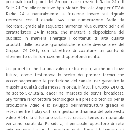
principali touch point del Gruppo: dai siti web di Radio 24 e Il
Sole 24 Ore alle rispettive App Mobile fino alle App per CTV di
Radio 24 e naturalmente la fruizione lineare sul digitale
terrestre con il canale 246. Una numerazione facile da
ricordare, grazie alla sequenza numerica "due quattro sei" e al
caratteristico 24 in testa, che metterà a disposizione del
pubblico in maniera sinergica i contenuti di alta qualità
prodotti dalle testate giornalistiche e dalle diverse aree del
Gruppo 24 ORE, con l’obiettivo di costituire un punto di
riferimento dell'informazione di approfondimento.
Un progetto che ha una valenza strategica, anche in chiave
futura, come testimonia la scelta dei partner tecnici che
accompagneranno la produzione del canale. Per garantire la
massima qualità della messa in onda, infatti, il Gruppo 24 ORE
ha scelto Sky Italia, leader nel mercato dei servizi broadcast.
Sky fornirà l’architettura tecnologica e il presidio tecnico per la
produzione video e lo sviluppo dell’infrastruttura grafica di
rete, mentre il play-out, con gestione dinamica del palinsesto
video H24 e la diffusione sulla rete digitale terrestre nazionale
verranno curati da Persidera, il principale operatore di rete
indipendente italiano. La produzione dei format televisivi sarà