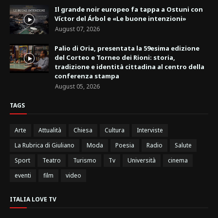
Il grande noir europeo fa tappa a Ostuni con
Víctor del Árbol e «Le buone intenzioni»
August 07, 2026
Palio di Oria, presentata la 59esima edizione
del Corteo e Torneo dei Rioni: storia,
tradizione e identità cittadina al centro della
conferenza stampa
August 05, 2026
TAGS
Arte
Attualità
Chiesa
Cultura
Interviste
La Rubrica di Giuliano
Moda
Poesia
Radio
Salute
Sport
Teatro
Turismo
Tv
Università
cinema
eventi
film
video
ITALIA LOVE TV