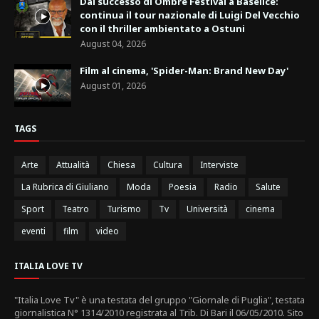
Dal successo di Ombre Festival a Baselice:
continua il tour nazionale di Luigi Del Vecchio
con il thriller ambientato a Ostuni
August 04, 2026
Film al cinema, 'Spider-Man: Brand New Day'
August 01, 2026
TAGS
Arte
Attualità
Chiesa
Cultura
Interviste
La Rubrica di Giuliano
Moda
Poesia
Radio
Salute
Sport
Teatro
Turismo
Tv
Università
cinema
eventi
film
video
ITALIA LOVE TV
"Italia Love Tv" è una testata del gruppo "Giornale di Puglia", testata
giornalistica N° 1314/2010 registrata al Trib. Di Bari il 06/05/2010. Sito