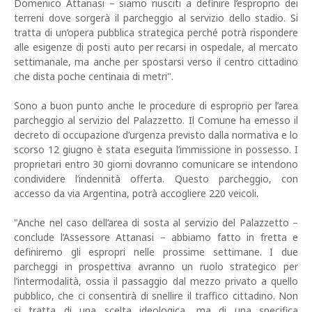
Domenico Attanasi – siamo riusciti a definire l’esproprio dei
terreni dove sorgerà il parcheggio al servizio dello stadio. Si
tratta di un’opera pubblica strategica perché potrà rispondere
alle esigenze di posti auto per recarsi in ospedale, al mercato
settimanale, ma anche per spostarsi verso il centro cittadino
che dista poche centinaia di metri".
Sono a buon punto anche le procedure di esproprio per l’area
parcheggio al servizio del Palazzetto. Il Comune ha emesso il
decreto di occupazione d’urgenza previsto dalla normativa e lo
scorso 12 giugno è stata eseguita l’immissione in possesso. I
proprietari entro 30 giorni dovranno comunicare se intendono
condividere l’indennità offerta. Questo parcheggio, con
accesso da via Argentina, potrà accogliere 220 veicoli.
"Anche nel caso dell’area di sosta al servizio del Palazzetto –
conclude l’Assessore Attanasi – abbiamo fatto in fretta e
definiremo gli espropri nelle prossime settimane. I due
parcheggi in prospettiva avranno un ruolo strategico per
l’intermodalità, ossia il passaggio dal mezzo privato a quello
pubblico, che ci consentirà di snellire il traffico cittadino. Non
si tratta di una scelta ideologica, ma di una specifica