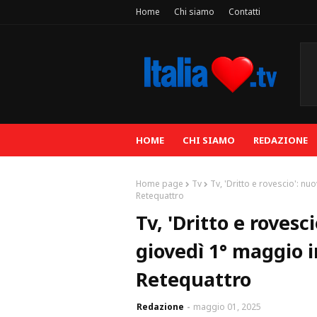
Home
Chi siamo
Contatti
HOME
CHI SIAMO
REDAZIONE
Home page
Tv
Tv, 'Dritto e rovescio': 
Retequattro
Tv, 'Dritto e rove
giovedì 1° maggio i
Retequattro
Redazione
maggio 01, 2025