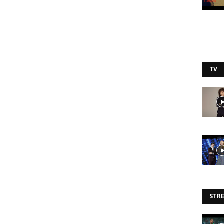
TV
STR