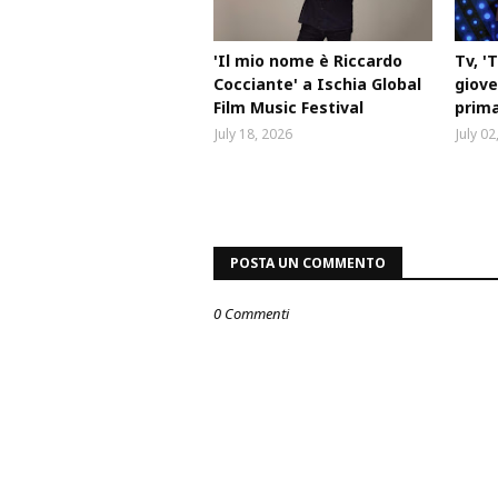
'Il mio nome è Riccardo
Tv, '
Cocciante' a Ischia Global
gioved
Film Music Festival
prima
July 18, 2026
July 02
POSTA UN COMMENTO
0 Commenti