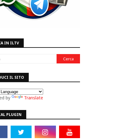
A IN ILTV
UCI IL SITO
ed by
Translate
IAL PLUGIN