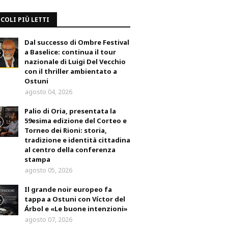
COLI PIÙ LETTI
Dal successo di Ombre Festival
a Baselice: continua il tour
nazionale di Luigi Del Vecchio
con il thriller ambientato a
Ostuni
agosto 04, 2026
Palio di Oria, presentata la
59esima edizione del Corteo e
Torneo dei Rioni: storia,
tradizione e identità cittadina
al centro della conferenza
stampa
agosto 05, 2026
Il grande noir europeo fa
tappa a Ostuni con Víctor del
Árbol e «Le buone intenzioni»
agosto 07, 2026