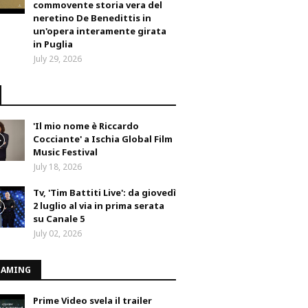
commovente storia vera del
neretino De Benedittis in
un'opera interamente girata
in Puglia
July 29, 2026
'Il mio nome è Riccardo
Cocciante' a Ischia Global Film
Music Festival
July 18, 2026
Tv, 'Tim Battiti Live': da giovedì
2 luglio al via in prima serata
su Canale 5
July 02, 2026
EAMING
Prime Video svela il trailer