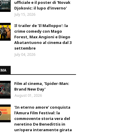
ufficiale e il poster di 'Novak
Djokovic: il lupo d'inverno'
July 15, 2026
Il trailer de 'Il Malloppo': la
crime comedy con Mago
Forest, Max Angioni e Diego
Abatantuono al cinema dal 3
settembre
July 04, 2026
EMA
Film al cinema, 'Spider-Man:
Brand New Day'
August 01, 2026
'In eterno amore' conquista
l'Amura Film Festival: la
commovente storia vera del
neretino De Benedittis in
un'opera interamente girata