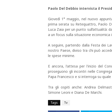
Paolo Del Debbio intervista il Pres
Giovedì 1° maggio, nel nuovo appunta
prima serata su Retequattro, Paolo De
Luca Zaia per un punto sull’attualità: da
a un focus sulla situazione economica i
A seguire, partendo dalla Festa dei Lav
nostro Paese, diviso tra chi può accede
le spese minime.
E ancora, l'attesa per l'inizio del Co
proseguono gli incontri nelle Congrega
Papa Francesco e si interroga su quale s
Tra gli ospiti anche: Andrea Delmas
Simone Leoni e Diana De Marchi.
Tags
Tv