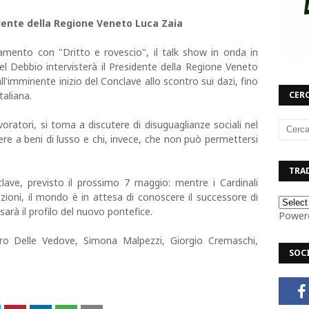
idente della Regione Veneto Luca Zaia
mento con "Dritto e rovescio", il talk show in onda in
l Debbio intervisterà il Presidente della Regione Veneto
ll'imminente inizio del Conclave allo scontro sui dazi, fino
taliana.
CERC
oratori, si torna a discutere di disuguaglianze sociali nel
re a beni di lusso e chi, invece, che non può permettersi
TRAD
nclave, previsto il prossimo 7 maggio: mentre i Cardinali
zioni, il mondo è in attesa di conoscere il successore di
arà il profilo del nuovo pontefice.
Power
tro Delle Vedove, Simona Malpezzi, Giorgio Cremaschi,
SOC