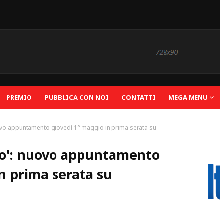
PREMIO
PUBBLICA CON NOI
CONTATTI
MEGA MENU
nuovo appuntamento giovedì 1° maggio in prima serata su
scio': nuovo appuntamento
n prima serata su