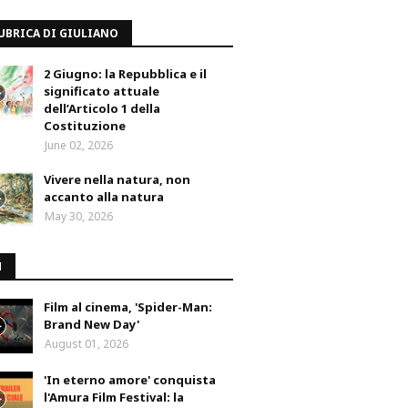
UBRICA DI GIULIANO
2 Giugno: la Repubblica e il
significato attuale
dell’Articolo 1 della
Costituzione
June 02, 2026
Vivere nella natura, non
accanto alla natura
May 30, 2026
M
Film al cinema, 'Spider-Man:
Brand New Day'
August 01, 2026
'In eterno amore' conquista
l'Amura Film Festival: la