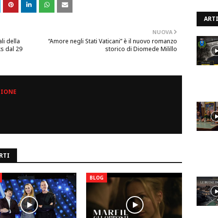
ARTI
NUOVA
ali della
“Amore negli Stati Vaticani” è il nuovo romanzo
ks dal 29
storico di Diomede Milillo
ZIONE
RTI
BLOG