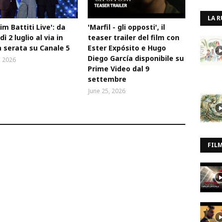
LA R
Tim Battiti Live': da
'Marfil - gli opposti', il
ì 2 luglio al via in
teaser trailer del film con
 serata su Canale 5
Ester Expósito e Hugo
Diego García disponibile su
, 2026
Prime Video dal 9
settembre
June 25, 2026
FIL