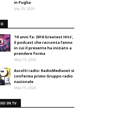
in Puglia
July 29, 2026
IO
'10 anni fa: 2016 Greatest Hits',
il podcast che racconta l’anno
in cui il presente ha iniziato a
prendere forma
May 19, 2026
Ascolti radio: RadioMediaset si
conferma primo Gruppo radio
nazionale
May 15, 2026
SO IN TV