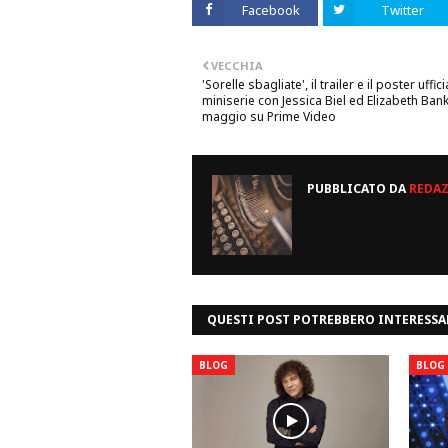
Facebook
Twitter
VECCHIA
'Sorelle sbagliate', il trailer e il poster uffici
miniserie con Jessica Biel ed Elizabeth Ban
maggio su Prime Video
PUBBLICATO DA
REDA
QUESTI POST POTREBBERO INTERESSA
BLOG
BLOG