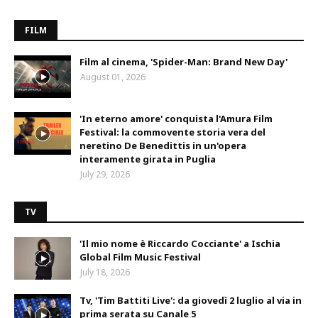
FILM
Film al cinema, 'Spider-Man: Brand New Day'
August 01, 2026
'In eterno amore' conquista l'Amura Film
Festival: la commovente storia vera del
neretino De Benedittis in un'opera
interamente girata in Puglia
July 29, 2026
TV
'Il mio nome è Riccardo Cocciante' a Ischia
Global Film Music Festival
July 18, 2026
Tv, 'Tim Battiti Live': da giovedì 2 luglio al via in
prima serata su Canale 5