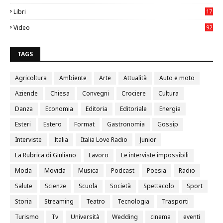
0
Libri
17
4
Video
92
0
TAGS
Agricoltura
Ambiente
Arte
Attualità
Auto e moto
Aziende
Chiesa
Convegni
Crociere
Cultura
Danza
Economia
Editoria
Editoriale
Energia
Esteri
Estero
Format
Gastronomia
Gossip
Interviste
Italia
Italia Love Radio
Junior
La Rubrica di Giuliano
Lavoro
Le interviste impossibili
Moda
Movida
Musica
Podcast
Poesia
Radio
Salute
Scienze
Scuola
Società
Spettacolo
Sport
Storia
Streaming
Teatro
Tecnologia
Trasporti
Turismo
Tv
Università
Wedding
cinema
eventi