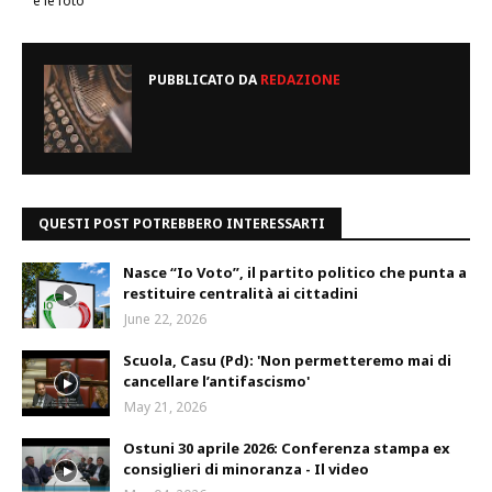
e le foto
PUBBLICATO DA
REDAZIONE
QUESTI POST POTREBBERO INTERESSARTI
Nasce “Io Voto”, il partito politico che punta a
restituire centralità ai cittadini
June 22, 2026
Scuola, Casu (Pd): 'Non permetteremo mai di
cancellare l’antifascismo'
May 21, 2026
Ostuni 30 aprile 2026: Conferenza stampa ex
consiglieri di minoranza - Il video