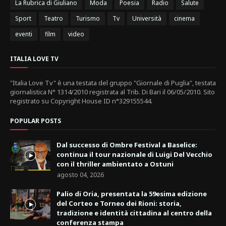
La Rubrica di Giuliano
Moda
Poesia
Radio
Salute
Sport
Teatro
Turismo
Tv
Università
cinema
eventi
film
video
ITALIA LOVE TV
"Italia Love Tv" è una testata del gruppo "Giornale di Puglia", testata
giornalistica N° 1314/2010 registrata al Trib. Di Bari il 06/05/2010. Sito
registrato su Copyright House ID n°329155544.
POPULAR POSTS
Dal successo di Ombre Festival a Baselice:
continua il tour nazionale di Luigi Del Vecchio
con il thriller ambientato a Ostuni
agosto 04, 2026
Palio di Oria, presentata la 59esima edizione
del Corteo e Torneo dei Rioni: storia,
tradizione e identità cittadina al centro della
conferenza stampa