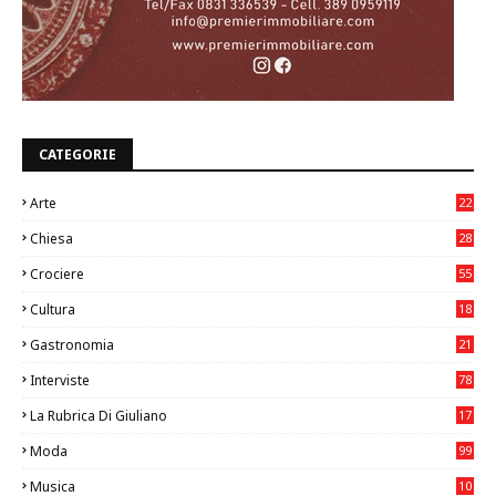
CATEGORIE
Arte
22
7
Chiesa
28
7
Crociere
55
Cultura
18
7
Gastronomia
21
8
Interviste
78
La Rubrica Di Giuliano
17
6
Moda
99
Musica
10