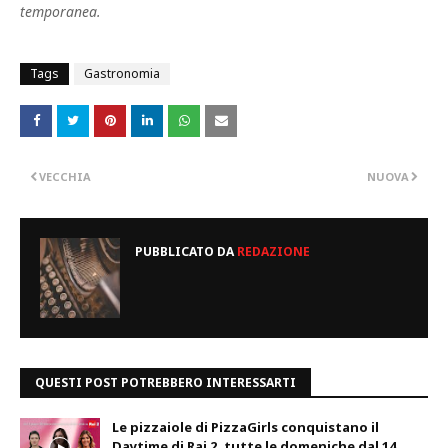
temporanea.
Tags
Gastronomia
VECCHIA
NUOVA
PUBBLICATO DA
REDAZIONE
QUESTI POST POTREBBERO INTERESSARTI
Le pizzaiole di PizzaGirls conquistano il
Daytime di Rai 2, tutte le domeniche dal 14