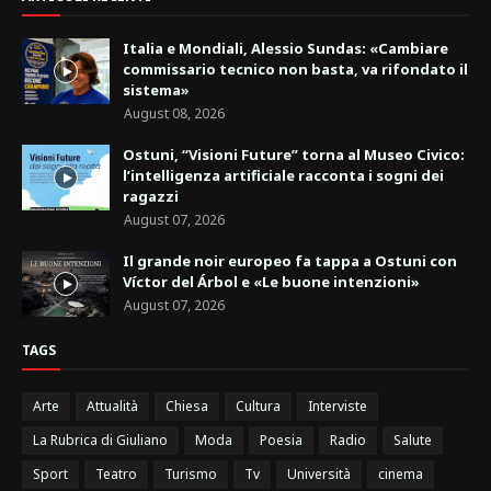
Italia e Mondiali, Alessio Sundas: «Cambiare
commissario tecnico non basta, va rifondato il
sistema»
August 08, 2026
Ostuni, “Visioni Future” torna al Museo Civico:
l’intelligenza artificiale racconta i sogni dei
ragazzi
August 07, 2026
Il grande noir europeo fa tappa a Ostuni con
Víctor del Árbol e «Le buone intenzioni»
August 07, 2026
TAGS
Arte
Attualità
Chiesa
Cultura
Interviste
La Rubrica di Giuliano
Moda
Poesia
Radio
Salute
Sport
Teatro
Turismo
Tv
Università
cinema