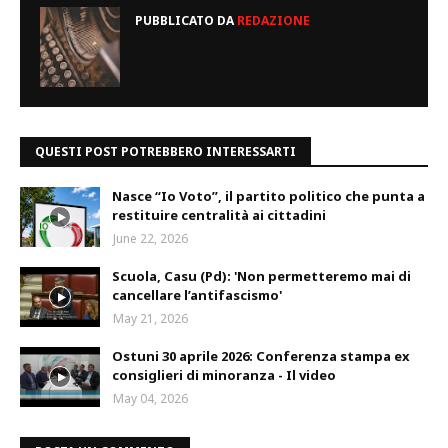
PUBBLICATO DA
REDAZIONE
QUESTI POST POTREBBERO INTERESSARTI
Nasce “Io Voto”, il partito politico che punta a
restituire centralità ai cittadini
June 22, 2026
Scuola, Casu (Pd): 'Non permetteremo mai di
cancellare l’antifascismo'
May 21, 2026
Ostuni 30 aprile 2026: Conferenza stampa ex
consiglieri di minoranza - Il video
May 04, 2026