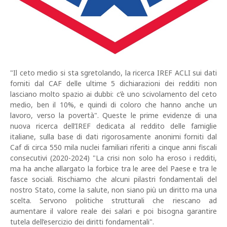
"Il ceto medio si sta sgretolando, la ricerca IREF ACLI sui dati
forniti dal CAF delle ultime 5 dichiarazioni dei redditi non
lasciano molto spazio ai dubbi: c’è uno scivolamento del ceto
medio, ben il 10%, e quindi di coloro che hanno anche un
lavoro, verso la povertà". Queste le prime evidenze di una
nuova ricerca dell’IREF dedicata al reddito delle famiglie
italiane, sulla base di dati rigorosamente anonimi forniti dal
Caf di circa 550 mila nuclei familiari riferiti a cinque anni fiscali
consecutivi (2020-2024) "La crisi non solo ha eroso i redditi,
ma ha anche allargato la forbice tra le aree del Paese e tra le
fasce sociali. Rischiamo che alcuni pilastri fondamentali del
nostro Stato, come la salute, non siano più un diritto ma una
scelta. Servono politiche strutturali che riescano ad
aumentare il valore reale dei salari e poi bisogna garantire
tutela dell’esercizio dei diritti fondamentali".