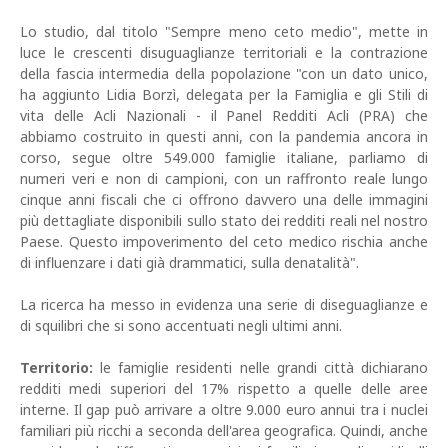
Lo studio, dal titolo "Sempre meno ceto medio", mette in
luce le crescenti disuguaglianze territoriali e la contrazione
della fascia intermedia della popolazione "con un dato unico,
ha aggiunto Lidia Borzì, delegata per la Famiglia e gli Stili di
vita delle Acli Nazionali - il Panel Redditi Acli (PRA) che
abbiamo costruito in questi anni, con la pandemia ancora in
corso, segue oltre 549.000 famiglie italiane, parliamo di
numeri veri e non di campioni, con un raffronto reale lungo
cinque anni fiscali che ci offrono davvero una delle immagini
più dettagliate disponibili sullo stato dei redditi reali nel nostro
Paese. Questo impoverimento del ceto medico rischia anche
di influenzare i dati già drammatici, sulla denatalità".
La ricerca ha messo in evidenza una serie di diseguaglianze e
di squilibri che si sono accentuati negli ultimi anni.
Territorio:
le famiglie residenti nelle grandi città dichiarano
redditi medi superiori del 17% rispetto a quelle delle aree
interne. Il gap può arrivare a oltre 9.000 euro annui tra i nuclei
familiari più ricchi a seconda dell'area geografica. Quindi, anche