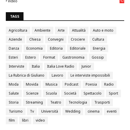
Video
92
0
TAGS
Agricoltura
Ambiente
Arte
Attualità
Auto e moto
Aziende
Chiesa
Convegni
Crociere
Cultura
Danza
Economia
Editoria
Editoriale
Energia
Esteri
Estero
Format
Gastronomia
Gossip
Interviste
Italia
Italia Love Radio
Junior
La Rubrica di Giuliano
Lavoro
Le interviste impossibili
Moda
Movida
Musica
Podcast
Poesia
Radio
Salute
Scienze
Scuola
Società
Spettacolo
Sport
Storia
Streaming
Teatro
Tecnologia
Trasporti
Turismo
Tv
Università
Wedding
cinema
eventi
film
libri
video