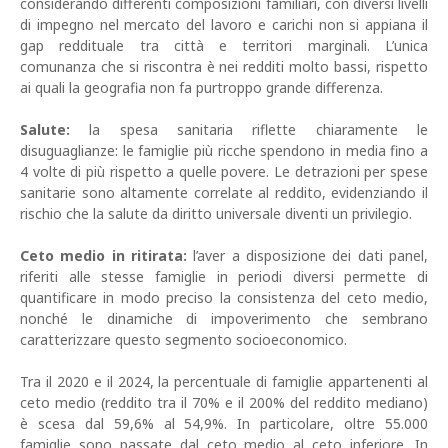
considerando differenti composizioni familiari, con diversi livelli
di impegno nel mercato del lavoro e carichi non si appiana il
gap reddituale tra città e territori marginali. L’unica
comunanza che si riscontra è nei redditi molto bassi, rispetto
ai quali la geografia non fa purtroppo grande differenza.
Salute:
la spesa sanitaria riflette chiaramente le
disuguaglianze: le famiglie più ricche spendono in media fino a
4 volte di più rispetto a quelle povere. Le detrazioni per spese
sanitarie sono altamente correlate al reddito, evidenziando il
rischio che la salute da diritto universale diventi un privilegio.
Ceto medio in ritirata:
l’aver a disposizione dei dati panel,
riferiti alle stesse famiglie in periodi diversi permette di
quantificare in modo preciso la consistenza del ceto medio,
nonché le dinamiche di impoverimento che sembrano
caratterizzare questo segmento socioeconomico.
Tra il 2020 e il 2024, la percentuale di famiglie appartenenti al
ceto medio (reddito tra il 70% e il 200% del reddito mediano)
è scesa dal 59,6% al 54,9%. In particolare, oltre 55.000
famiglie sono passate dal ceto medio al ceto inferiore. In