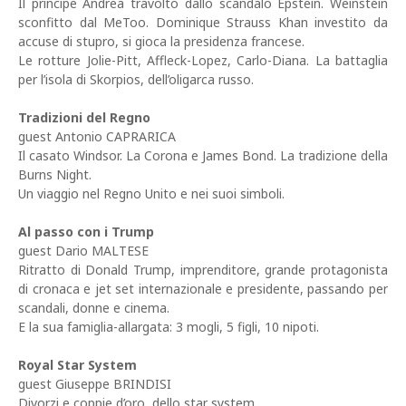
Il principe Andrea travolto dallo scandalo Epstein. Weinstein
sconfitto dal MeToo. Dominique Strauss Khan investito da
accuse di stupro, si gioca la presidenza francese.
Le rotture Jolie-Pitt, Affleck-Lopez, Carlo-Diana. La battaglia
per l’isola di Skorpios, dell’oligarca russo.
Tradizioni del Regno
guest Antonio CAPRARICA
Il casato Windsor. La Corona e James Bond. La tradizione della
Burns Night.
Un viaggio nel Regno Unito e nei suoi simboli.
Al passo con i Trump
guest Dario MALTESE
Ritratto di Donald Trump, imprenditore, grande protagonista
di cronaca e jet set internazionale e presidente, passando per
scandali, donne e cinema.
E la sua famiglia-allargata: 3 mogli, 5 figli, 10 nipoti.
Royal Star System
guest Giuseppe BRINDISI
Divorzi e coppie d’oro, dello star system.