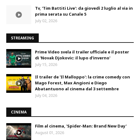
Tv, 'Tim Battiti Live': da giovedì 2 luglio al via in
prima serata su Canale 5
July 02, 2026
STREAMING
Prime Video svela il trailer ufficiale e il poster
di 'Novak Djokovic: il lupo d'inverno'
July 15, 2026
Il trailer de 'Il Malloppo': la crime comedy con
Mago Forest, Max Angioni e Diego
Abatantuono al cinema dal 3 settembre
July 04, 2026
CINEMA
Film al cinema, 'Spider-Man: Brand New Day'
August 01, 2026