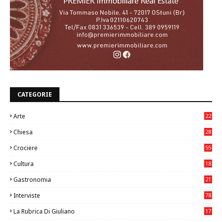
CATEGORIE
Arte
22
7
Chiesa
28
7
Crociere
55
Cultura
18
7
Gastronomia
21
8
Interviste
78
La Rubrica Di Giuliano
17
6