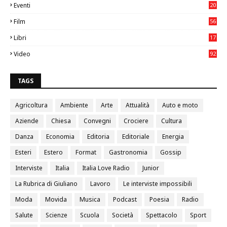
Eventi
20
05
Film
56
0
Libri
17
4
Video
92
0
TAGS
Agricoltura
Ambiente
Arte
Attualità
Auto e moto
Aziende
Chiesa
Convegni
Crociere
Cultura
Danza
Economia
Editoria
Editoriale
Energia
Esteri
Estero
Format
Gastronomia
Gossip
Interviste
Italia
Italia Love Radio
Junior
La Rubrica di Giuliano
Lavoro
Le interviste impossibili
Moda
Movida
Musica
Podcast
Poesia
Radio
Salute
Scienze
Scuola
Società
Spettacolo
Sport