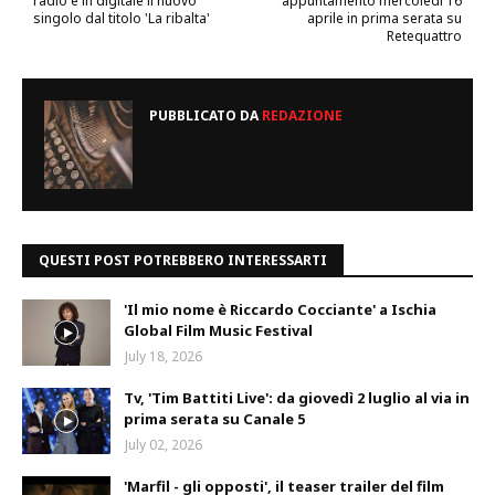
radio e in digitale il nuovo
appuntamento mercoledì 16
singolo dal titolo 'La ribalta'
aprile in prima serata su
Retequattro
PUBBLICATO DA
REDAZIONE
QUESTI POST POTREBBERO INTERESSARTI
'Il mio nome è Riccardo Cocciante' a Ischia
Global Film Music Festival
July 18, 2026
Tv, 'Tim Battiti Live': da giovedì 2 luglio al via in
prima serata su Canale 5
July 02, 2026
'Marfil - gli opposti', il teaser trailer del film