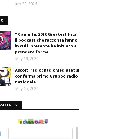
July 29, 2026
IO
'10 anni fa: 2016 Greatest Hits',
il podcast che racconta l’anno
in cui il presente ha iniziato a
prendere forma
May 19, 2026
Ascolti radio: RadioMediaset si
conferma primo Gruppo radio
nazionale
May 15, 2026
SO IN TV