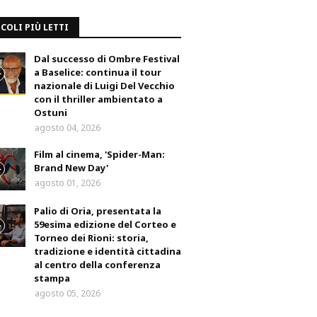
COLI PIÙ LETTI
Dal successo di Ombre Festival
a Baselice: continua il tour
nazionale di Luigi Del Vecchio
con il thriller ambientato a
Ostuni
agosto 04, 2026
Film al cinema, 'Spider-Man:
Brand New Day'
agosto 01, 2026
Palio di Oria, presentata la
59esima edizione del Corteo e
Torneo dei Rioni: storia,
tradizione e identità cittadina
al centro della conferenza
stampa
agosto 05, 2026