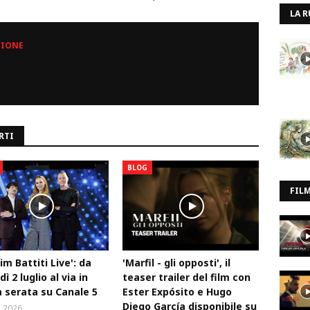
LA R
ZIONE
RTI
BLOG
FIL
Tim Battiti Live': da
'Marfil - gli opposti', il
ì 2 luglio al via in
teaser trailer del film con
 serata su Canale 5
Ester Expósito e Hugo
Diego García disponibile su
, 2026