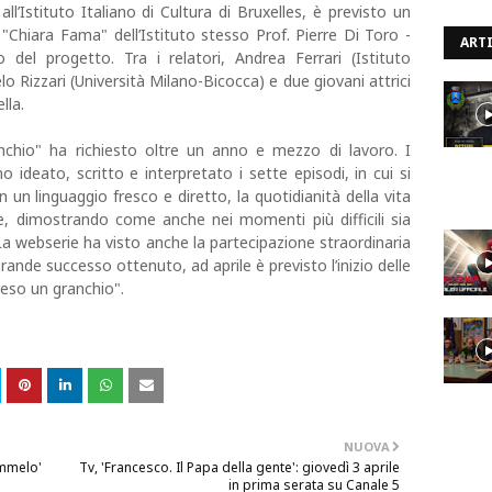
all’Istituto Italiano di Cultura di Bruxelles, è previsto un
 "Chiara Fama" dell’Istituto stesso Prof. Pierre Di Toro -
ARTI
o del progetto. Tra i relatori, Andrea Ferrari (Istituto
o Rizzari (Università Milano-Bicocca) e due giovani attrici
lla.
nchio" ha richiesto oltre un anno e mezzo di lavoro. I
no ideato, scritto e interpretato i sette episodi, in cui si
 un linguaggio fresco e diretto, la quotidianità della vita
de, dimostrando come anche nei momenti più difficili sia
 La webserie ha visto anche la partecipazione straordinaria
rande successo ottenuto, ad aprile è previsto l’inizio delle
reso un granchio".
NUOVA
immelo'
Tv, 'Francesco. Il Papa della gente': giovedì 3 aprile
in prima serata su Canale 5