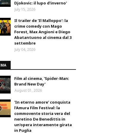
Djokovic: il lupo d'inverno'
July 15, 2026
Il trailer de 'Il Malloppo': la
crime comedy con Mago
Forest, Max Angioni e Diego
Abatantuono al cinema dal 3
settembre
July 04, 2026
EMA
Film al cinema, 'Spider-Man:
Brand New Day'
August 01, 2026
'In eterno amore' conquista
l'Amura Film Festival: la
commovente storia vera del
neretino De Benedittis in
un'opera interamente girata
in Puglia