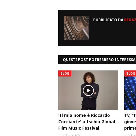
PUBBLICATO DA
REDA
QUESTI POST POTREBBERO INTERESSA
BLOG
BLOG
'Il mio nome è Riccardo
Tv, '
Cocciante' a Ischia Global
gioved
Film Music Festival
prima
July 18, 2026
July 02