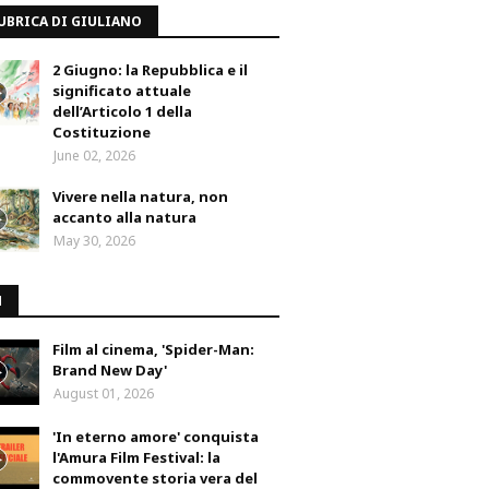
UBRICA DI GIULIANO
2 Giugno: la Repubblica e il
significato attuale
dell’Articolo 1 della
Costituzione
June 02, 2026
Vivere nella natura, non
accanto alla natura
May 30, 2026
M
Film al cinema, 'Spider-Man:
Brand New Day'
August 01, 2026
'In eterno amore' conquista
l'Amura Film Festival: la
commovente storia vera del