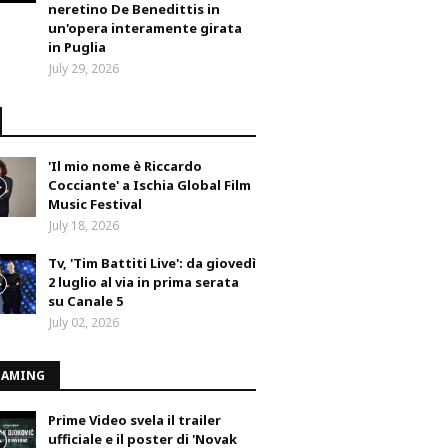
neretino De Benedittis in
un'opera interamente girata
in Puglia
July 29, 2026
'Il mio nome è Riccardo
Cocciante' a Ischia Global Film
Music Festival
July 18, 2026
Tv, 'Tim Battiti Live': da giovedì
2 luglio al via in prima serata
su Canale 5
July 02, 2026
EAMING
Prime Video svela il trailer
ufficiale e il poster di 'Novak