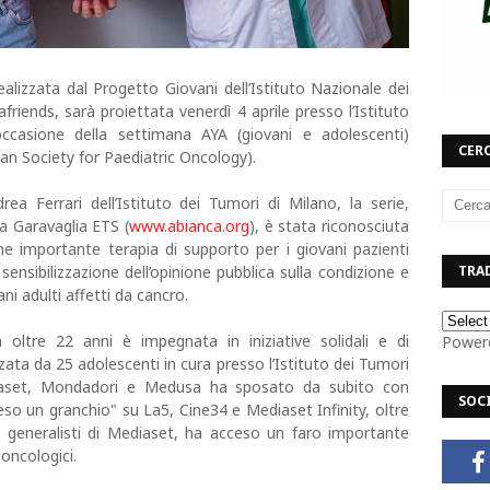
lizzata dal Progetto Giovani dell’Istituto Nazionale dei
iends, sarà proiettata venerdì 4 aprile presso l’Istituto
 occasione della settimana AYA (giovani e adolescenti)
CERC
 Society for Paediatric Oncology).
a Ferrari dell’Istituto dei Tumori di Milano, la serie,
a Garavaglia ETS (
www.abianca.org
), è stata riconosciuta
e importante terapia di supporto per i giovani pazienti
TRAD
 sensibilizzazione dell’opinione pubblica sulla condizione e
ani adulti affetti da cancro.
 oltre 22 anni è impegnata in iniziative solidali e di
Power
zata da 25 adolescenti in cura presso l’Istituto dei Tumori
iaset, Mondadori e Medusa ha sposato da subito con
SOC
so un granchio" su La5, Cine34 e Mediaset Infinity, oltre
li generalisti di Mediaset, ha acceso un faro importante
 oncologici.