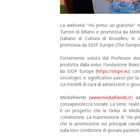
La webserie "Ho preso un granchio" rea
Tumori di Milano e promossa da Mediafr
Italiano di Cultura di Bruxelles, in
promossa da SIOP Europe (The European
Fortemente voluta dal Professor Andre
prodotta dalla onlus Fondazione Bianc
da SIOP Europe (
https://siope.eu
) com
oncologici, e significativo passo per la
sui modelli di cura di adolescenti e giov
Mediafriends (
www.mediafriends.it
) da
consapevolezza sociale. La serie, realiz
è un progetto che la Onlus di Med
convinzione. La trasmissione di "Ho pre
che la promozione sui principali cana
sulla loro condizione di giovani pazienti