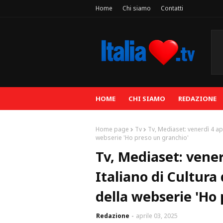
Home
Chi siamo
Contatti
HOME
CHI SIAMO
REDAZIONE
Home page
Tv
Tv, Mediaset: venerdì 4 apri
webserie 'Ho preso un granchio'
Tv, Mediaset: venerd
Italiano di Cultura 
della webserie 'Ho 
Redazione
aprile 03, 2025