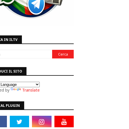
A IN ILTV
UCI IL SITO
ed by
Translate
IAL PLUGIN