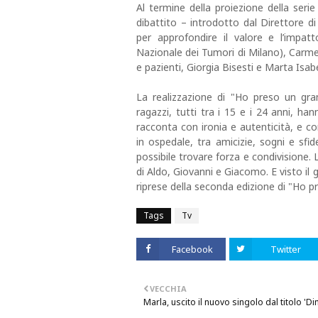
Al termine della proiezione della serie 
dibattito – introdotto dal Direttore di
per approfondire il valore e l’impatt
Nazionale dei Tumori di Milano), Carmel
e pazienti, Giorgia Bisesti e Marta Isabe
La realizzazione di "Ho preso un gra
ragazzi, tutti tra i 15 e i 24 anni, han
racconta con ironia e autenticità, e con
in ospedale, tra amicizie, sogni e sfi
possibile trovare forza e condivisione.
di Aldo, Giovanni e Giacomo. E visto il g
riprese della seconda edizione di "Ho p
Tags
Tv
Facebook
Twitter
VECCHIA
Marla, uscito il nuovo singolo dal titolo 'D