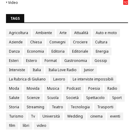
Video
92
0
TAGS
Agricoltura
Ambiente
Arte
Attualità
Auto e moto
Aziende
Chiesa
Convegni
Crociere
Cultura
Danza
Economia
Editoria
Editoriale
Energia
Esteri
Estero
Format
Gastronomia
Gossip
Interviste
Italia
Italia Love Radio
Junior
La Rubrica di Giuliano
Lavoro
Le interviste impossibili
Moda
Movida
Musica
Podcast
Poesia
Radio
Salute
Scienze
Scuola
Società
Spettacolo
Sport
Storia
Streaming
Teatro
Tecnologia
Trasporti
Turismo
Tv
Università
Wedding
cinema
eventi
film
libri
video