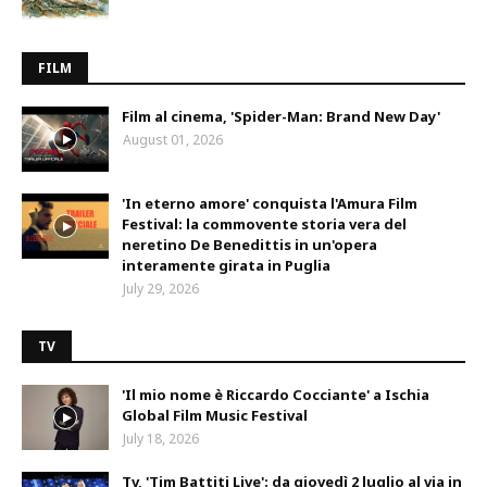
FILM
Film al cinema, 'Spider-Man: Brand New Day'
August 01, 2026
'In eterno amore' conquista l'Amura Film
Festival: la commovente storia vera del
neretino De Benedittis in un'opera
interamente girata in Puglia
July 29, 2026
TV
'Il mio nome è Riccardo Cocciante' a Ischia
Global Film Music Festival
July 18, 2026
Tv, 'Tim Battiti Live': da giovedì 2 luglio al via in