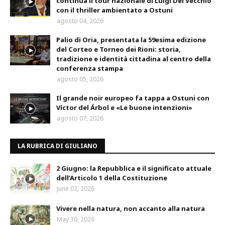
continua il tour nazionale di Luigi Del Vecchio
con il thriller ambientato a Ostuni
agosto 04, 2026
Palio di Oria, presentata la 59esima edizione
del Corteo e Torneo dei Rioni: storia,
tradizione e identità cittadina al centro della
conferenza stampa
agosto 05, 2026
Il grande noir europeo fa tappa a Ostuni con
Víctor del Árbol e «Le buone intenzioni»
agosto 07, 2026
LA RUBRICA DI GIULIANO
2 Giugno: la Repubblica e il significato attuale
dell’Articolo 1 della Costituzione
June 02, 2026
Vivere nella natura, non accanto alla natura
May 30, 2026