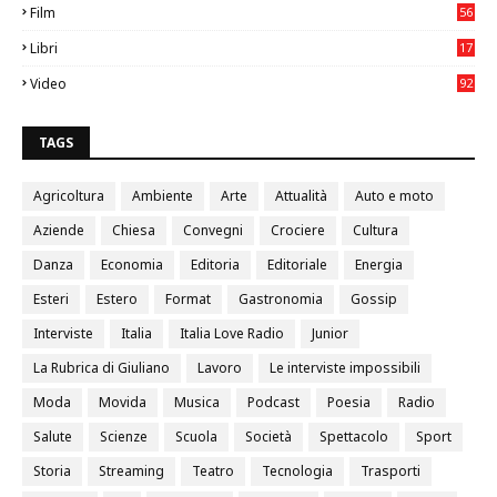
Film
56
0
Libri
17
4
Video
92
0
TAGS
Agricoltura
Ambiente
Arte
Attualità
Auto e moto
Aziende
Chiesa
Convegni
Crociere
Cultura
Danza
Economia
Editoria
Editoriale
Energia
Esteri
Estero
Format
Gastronomia
Gossip
Interviste
Italia
Italia Love Radio
Junior
La Rubrica di Giuliano
Lavoro
Le interviste impossibili
Moda
Movida
Musica
Podcast
Poesia
Radio
Salute
Scienze
Scuola
Società
Spettacolo
Sport
Storia
Streaming
Teatro
Tecnologia
Trasporti