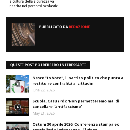
la cultura della sicurezza va
inserita nei percorsi scolastici'
PUBBLICATO DA
REDAZIONE
QUESTI POST POTREBBERO INTERESSARTI
Nasce “Io Voto”, il partito politico che punta a
restituire centralità ai cittadini
June 22, 2026
Scuola, Casu (Pd): 'Non permetteremo mai di
cancellare l’antifascismo'
May 21, 2026
Ostuni 30 aprile 2026: Conferenza stampa ex
consiglieri di minoranza - Il video