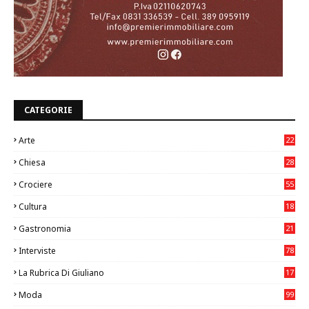
CATEGORIE
Arte
22
7
Chiesa
28
7
Crociere
55
Cultura
18
7
Gastronomia
21
8
Interviste
78
La Rubrica Di Giuliano
17
6
Moda
99