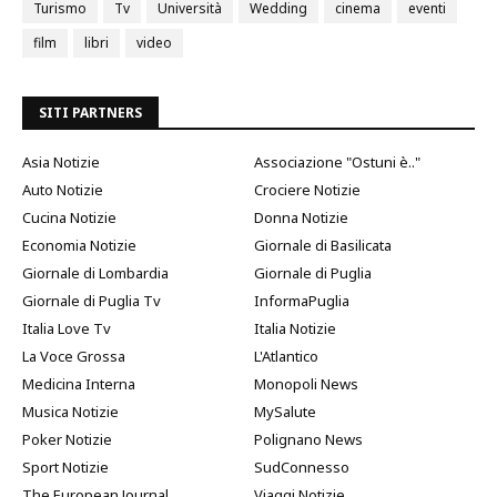
Turismo
Tv
Università
Wedding
cinema
eventi
film
libri
video
SITI PARTNERS
Asia Notizie
Associazione "Ostuni è.."
Auto Notizie
Crociere Notizie
Cucina Notizie
Donna Notizie
Economia Notizie
Giornale di Basilicata
Giornale di Lombardia
Giornale di Puglia
Giornale di Puglia Tv
InformaPuglia
Italia Love Tv
Italia Notizie
La Voce Grossa
L'Atlantico
Medicina Interna
Monopoli News
Musica Notizie
MySalute
Poker Notizie
Polignano News
Sport Notizie
SudConnesso
The European Journal
Viaggi Notizie